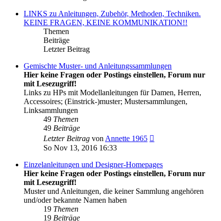
LINKS zu Anleitungen, Zubehör, Methoden, Techniken.
KEINE FRAGEN, KEINE KOMMUNIKATION!!
Themen
Beiträge
Letzter Beitrag
Gemischte Muster- und Anleitungssammlungen
Hier keine Fragen oder Postings einstellen, Forum nur
mit Lesezugriff!
Links zu HPs mit Modellanleitungen für Damen, Herren,
Accessoires; (Einstrick-)muster; Mustersammlungen,
Linksammlungen
49
Themen
49
Beiträge
Neuester
Letzter Beitrag
von
Annette 1965
Beitrag
So Nov 13, 2016 16:33
Einzelanleitungen und Designer-Homepages
Hier keine Fragen oder Postings einstellen, Forum nur
mit Lesezugriff!
Muster und Anleitungen, die keiner Sammlung angehören
und/oder bekannte Namen haben
19
Themen
19
Beiträge