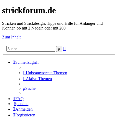
strickforum.de
Stricken und Strickdesign, Tipps und Hilfe für Anfänger und
Könner, ob mit 2 Nadeln oder mit 200
Zum Inhalt
Erweiterte
Suche
Suche
Schnellzugriff
Unbeantwortete Themen
Aktive Themen
Suche
FAQ
Spenden
Anmelden
Registrieren