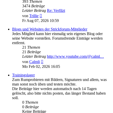
393
Themen
3474
Beiträge
Letzter Beitrag
Re: Verfilzt
Neuester
von
Trillie
Beitrag
Fr Aug 07, 2026 10:59
Blogs und Websites der Strickforum-Mitglieder
Jedes Mitglied kann hier einmalig sein eigenes Blog oder
seine Website vorstellen. Forumsfremde Einträge werden
entfernt.
21
Themen
21
Beiträge
Letzter Beitrag
http://www.youtube.com/@calml…
Neuester
von
Calmli
Beitrag
Mo Feb 02, 2026 16:05
Trainingslager
Zum Rumprobieren mit Bildern, Signaturen und allem, was
man sonst noch üben und testen möchte.
Die Beiträge hier werden automatisch nach 14 Tagen
gelöscht, also bitte nichts posten, das länger Bestand haben
soll.
0
Themen
0
Beiträge
Keine Beiträge