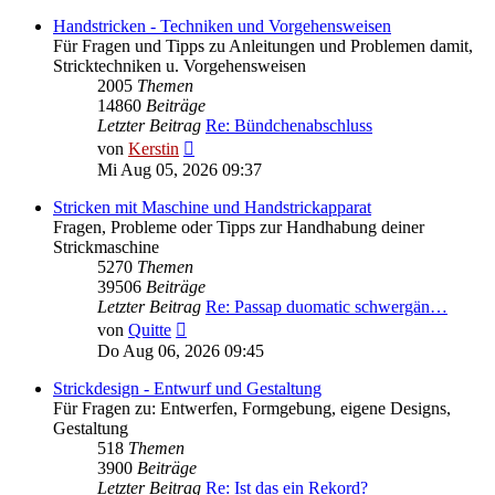
Handstricken - Techniken und Vorgehensweisen
Für Fragen und Tipps zu Anleitungen und Problemen damit,
Stricktechniken u. Vorgehensweisen
2005
Themen
14860
Beiträge
Letzter Beitrag
Re: Bündchenabschluss
Neuester
von
Kerstin
Beitrag
Mi Aug 05, 2026 09:37
Stricken mit Maschine und Handstrickapparat
Fragen, Probleme oder Tipps zur Handhabung deiner
Strickmaschine
5270
Themen
39506
Beiträge
Letzter Beitrag
Re: Passap duomatic schwergän…
Neuester
von
Quitte
Beitrag
Do Aug 06, 2026 09:45
Strickdesign - Entwurf und Gestaltung
Für Fragen zu: Entwerfen, Formgebung, eigene Designs,
Gestaltung
518
Themen
3900
Beiträge
Letzter Beitrag
Re: Ist das ein Rekord?