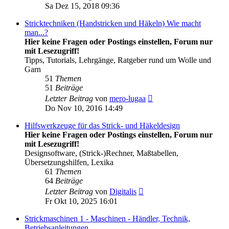
Beitrag
Sa Dez 15, 2018 09:36
Stricktechniken (Handstricken und Häkeln) Wie macht
man...?
Hier keine Fragen oder Postings einstellen, Forum nur
mit Lesezugriff!
Tipps, Tutorials, Lehrgänge, Ratgeber rund um Wolle und
Garn
51
Themen
51
Beiträge
Neuester
Letzter Beitrag
von
mero-lugaa
Beitrag
Do Nov 10, 2016 14:49
Hilfswerkzeuge für das Strick- und Häkeldesign
Hier keine Fragen oder Postings einstellen, Forum nur
mit Lesezugriff!
Designsoftware, (Strick-)Rechner, Maßtabellen,
Übersetzungshilfen, Lexika
61
Themen
64
Beiträge
Neuester
Letzter Beitrag
von
Digitalis
Beitrag
Fr Okt 10, 2025 16:01
Strickmaschinen 1 - Maschinen - Händler, Technik,
Betriebsanleitungen