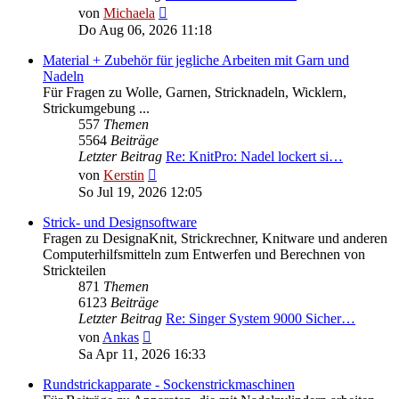
Neuester
von
Michaela
Beitrag
Do Aug 06, 2026 11:18
Material + Zubehör für jegliche Arbeiten mit Garn und
Nadeln
Für Fragen zu Wolle, Garnen, Stricknadeln, Wicklern,
Strickumgebung ...
557
Themen
5564
Beiträge
Letzter Beitrag
Re: KnitPro: Nadel lockert si…
Neuester
von
Kerstin
Beitrag
So Jul 19, 2026 12:05
Strick- und Designsoftware
Fragen zu DesignaKnit, Strickrechner, Knitware und anderen
Computerhilfsmitteln zum Entwerfen und Berechnen von
Strickteilen
871
Themen
6123
Beiträge
Letzter Beitrag
Re: Singer System 9000 Sicher…
Neuester
von
Ankas
Beitrag
Sa Apr 11, 2026 16:33
Rundstrickapparate - Sockenstrickmaschinen