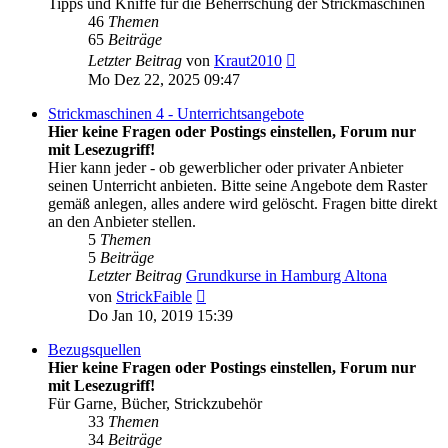
Tipps und Kniffe für die Beherrschung der Strickmaschinen
46
Themen
65
Beiträge
Neuester
Letzter Beitrag
von
Kraut2010
Beitrag
Mo Dez 22, 2025 09:47
Strickmaschinen 4 - Unterrichtsangebote
Hier keine Fragen oder Postings einstellen, Forum nur
mit Lesezugriff!
Hier kann jeder - ob gewerblicher oder privater Anbieter
seinen Unterricht anbieten. Bitte seine Angebote dem Raster
gemäß anlegen, alles andere wird gelöscht. Fragen bitte direkt
an den Anbieter stellen.
5
Themen
5
Beiträge
Letzter Beitrag
Grundkurse in Hamburg Altona
Neuester
von
StrickFaible
Beitrag
Do Jan 10, 2019 15:39
Bezugsquellen
Hier keine Fragen oder Postings einstellen, Forum nur
mit Lesezugriff!
Für Garne, Bücher, Strickzubehör
33
Themen
34
Beiträge