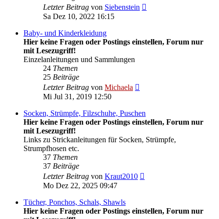
Neuester
Letzter Beitrag
von
Siebenstein
Beitrag
Sa Dez 10, 2022 16:15
Baby- und Kinderkleidung
Hier keine Fragen oder Postings einstellen, Forum nur
mit Lesezugriff!
Einzelanleitungen und Sammlungen
24
Themen
25
Beiträge
Neuester
Letzter Beitrag
von
Michaela
Beitrag
Mi Jul 31, 2019 12:50
Socken, Strümpfe, Filzschuhe, Puschen
Hier keine Fragen oder Postings einstellen, Forum nur
mit Lesezugriff!
Links zu Strickanleitungen für Socken, Strümpfe,
Strumpfhosen etc.
37
Themen
37
Beiträge
Neuester
Letzter Beitrag
von
Kraut2010
Beitrag
Mo Dez 22, 2025 09:47
Tücher, Ponchos, Schals, Shawls
Hier keine Fragen oder Postings einstellen, Forum nur