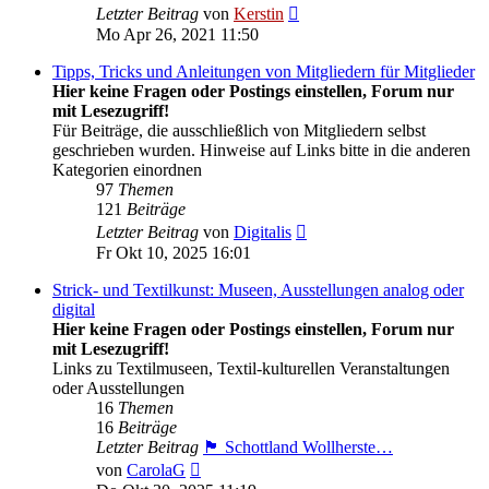
Neuester
Letzter Beitrag
von
Kerstin
Beitrag
Mo Apr 26, 2021 11:50
Tipps, Tricks und Anleitungen von Mitgliedern für Mitglieder
Hier keine Fragen oder Postings einstellen, Forum nur
mit Lesezugriff!
Für Beiträge, die ausschließlich von Mitgliedern selbst
geschrieben wurden. Hinweise auf Links bitte in die anderen
Kategorien einordnen
97
Themen
121
Beiträge
Neuester
Letzter Beitrag
von
Digitalis
Beitrag
Fr Okt 10, 2025 16:01
Strick- und Textilkunst: Museen, Ausstellungen analog oder
digital
Hier keine Fragen oder Postings einstellen, Forum nur
mit Lesezugriff!
Links zu Textilmuseen, Textil-kulturellen Veranstaltungen
oder Ausstellungen
16
Themen
16
Beiträge
Letzter Beitrag
🏴󠁧󠁢󠁳󠁣󠁴󠁿 Schottland Wollherste…
Neuester
von
CarolaG
Beitrag