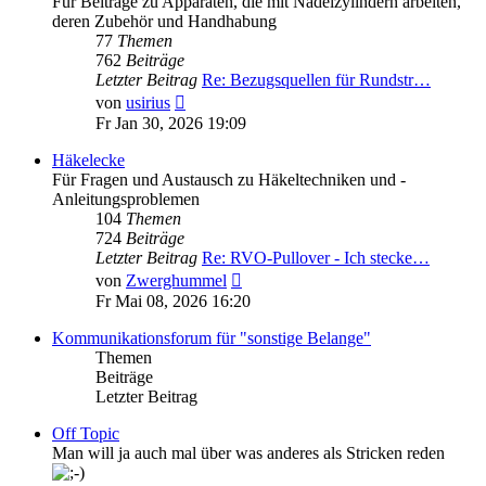
Für Beiträge zu Apparaten, die mit Nadelzylindern arbeiten,
deren Zubehör und Handhabung
77
Themen
762
Beiträge
Letzter Beitrag
Re: Bezugsquellen für Rundstr…
Neuester
von
usirius
Beitrag
Fr Jan 30, 2026 19:09
Häkelecke
Für Fragen und Austausch zu Häkeltechniken und -
Anleitungsproblemen
104
Themen
724
Beiträge
Letzter Beitrag
Re: RVO-Pullover - Ich stecke…
Neuester
von
Zwerghummel
Beitrag
Fr Mai 08, 2026 16:20
Kommunikationsforum für "sonstige Belange"
Themen
Beiträge
Letzter Beitrag
Off Topic
Man will ja auch mal über was anderes als Stricken reden