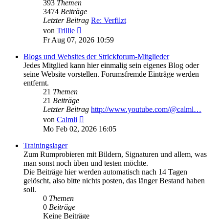
393
Themen
3474
Beiträge
Letzter Beitrag
Re: Verfilzt
Neuester
von
Trillie
Beitrag
Fr Aug 07, 2026 10:59
Blogs und Websites der Strickforum-Mitglieder
Jedes Mitglied kann hier einmalig sein eigenes Blog oder
seine Website vorstellen. Forumsfremde Einträge werden
entfernt.
21
Themen
21
Beiträge
Letzter Beitrag
http://www.youtube.com/@calml…
Neuester
von
Calmli
Beitrag
Mo Feb 02, 2026 16:05
Trainingslager
Zum Rumprobieren mit Bildern, Signaturen und allem, was
man sonst noch üben und testen möchte.
Die Beiträge hier werden automatisch nach 14 Tagen
gelöscht, also bitte nichts posten, das länger Bestand haben
soll.
0
Themen
0
Beiträge
Keine Beiträge