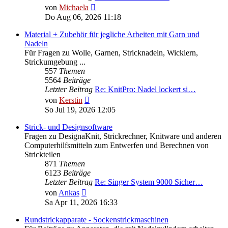
Neuester
von
Michaela
Beitrag
Do Aug 06, 2026 11:18
Material + Zubehör für jegliche Arbeiten mit Garn und
Nadeln
Für Fragen zu Wolle, Garnen, Stricknadeln, Wicklern,
Strickumgebung ...
557
Themen
5564
Beiträge
Letzter Beitrag
Re: KnitPro: Nadel lockert si…
Neuester
von
Kerstin
Beitrag
So Jul 19, 2026 12:05
Strick- und Designsoftware
Fragen zu DesignaKnit, Strickrechner, Knitware und anderen
Computerhilfsmitteln zum Entwerfen und Berechnen von
Strickteilen
871
Themen
6123
Beiträge
Letzter Beitrag
Re: Singer System 9000 Sicher…
Neuester
von
Ankas
Beitrag
Sa Apr 11, 2026 16:33
Rundstrickapparate - Sockenstrickmaschinen