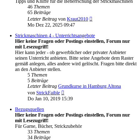
Tipps und Kniffe für die Beherrschung der Strickmaschinen
46
Themen
65
Beiträge
Neuester
Letzter Beitrag
von
Kraut2010
Beitrag
Mo Dez 22, 2025 09:47
Strickmaschinen 4 - Unterrichtsangebote
Hier keine Fragen oder Postings einstellen, Forum nur
mit Lesezugriff!
Hier kann jeder - ob gewerblicher oder privater Anbieter
seinen Unterricht anbieten. Bitte seine Angebote dem Raster
gemäß anlegen, alles andere wird gelöscht. Fragen bitte direkt
an den Anbieter stellen.
5
Themen
5
Beiträge
Letzter Beitrag
Grundkurse in Hamburg Altona
Neuester
von
StrickFaible
Beitrag
Do Jan 10, 2019 15:39
Bezugsquellen
Hier keine Fragen oder Postings einstellen, Forum nur
mit Lesezugriff!
Für Garne, Bücher, Strickzubehör
33
Themen
34
Beiträge