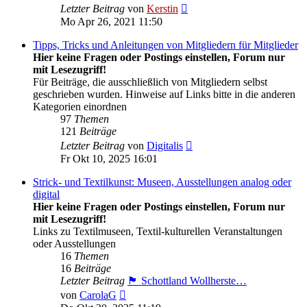
Neuester
Letzter Beitrag
von
Kerstin
Beitrag
Mo Apr 26, 2021 11:50
Tipps, Tricks und Anleitungen von Mitgliedern für Mitglieder
Hier keine Fragen oder Postings einstellen, Forum nur
mit Lesezugriff!
Für Beiträge, die ausschließlich von Mitgliedern selbst
geschrieben wurden. Hinweise auf Links bitte in die anderen
Kategorien einordnen
97
Themen
121
Beiträge
Neuester
Letzter Beitrag
von
Digitalis
Beitrag
Fr Okt 10, 2025 16:01
Strick- und Textilkunst: Museen, Ausstellungen analog oder
digital
Hier keine Fragen oder Postings einstellen, Forum nur
mit Lesezugriff!
Links zu Textilmuseen, Textil-kulturellen Veranstaltungen
oder Ausstellungen
16
Themen
16
Beiträge
Letzter Beitrag
🏴󠁧󠁢󠁳󠁣󠁴󠁿 Schottland Wollherste…
Neuester
von
CarolaG
Beitrag