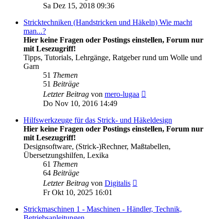
Beitrag
Sa Dez 15, 2018 09:36
Stricktechniken (Handstricken und Häkeln) Wie macht
man...?
Hier keine Fragen oder Postings einstellen, Forum nur
mit Lesezugriff!
Tipps, Tutorials, Lehrgänge, Ratgeber rund um Wolle und
Garn
51
Themen
51
Beiträge
Neuester
Letzter Beitrag
von
mero-lugaa
Beitrag
Do Nov 10, 2016 14:49
Hilfswerkzeuge für das Strick- und Häkeldesign
Hier keine Fragen oder Postings einstellen, Forum nur
mit Lesezugriff!
Designsoftware, (Strick-)Rechner, Maßtabellen,
Übersetzungshilfen, Lexika
61
Themen
64
Beiträge
Neuester
Letzter Beitrag
von
Digitalis
Beitrag
Fr Okt 10, 2025 16:01
Strickmaschinen 1 - Maschinen - Händler, Technik,
Betriebsanleitungen