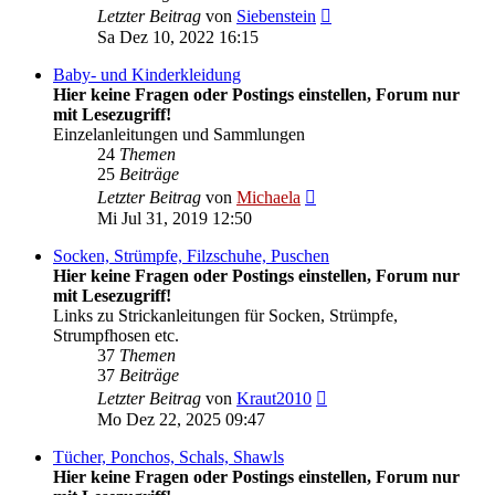
Neuester
Letzter Beitrag
von
Siebenstein
Beitrag
Sa Dez 10, 2022 16:15
Baby- und Kinderkleidung
Hier keine Fragen oder Postings einstellen, Forum nur
mit Lesezugriff!
Einzelanleitungen und Sammlungen
24
Themen
25
Beiträge
Neuester
Letzter Beitrag
von
Michaela
Beitrag
Mi Jul 31, 2019 12:50
Socken, Strümpfe, Filzschuhe, Puschen
Hier keine Fragen oder Postings einstellen, Forum nur
mit Lesezugriff!
Links zu Strickanleitungen für Socken, Strümpfe,
Strumpfhosen etc.
37
Themen
37
Beiträge
Neuester
Letzter Beitrag
von
Kraut2010
Beitrag
Mo Dez 22, 2025 09:47
Tücher, Ponchos, Schals, Shawls
Hier keine Fragen oder Postings einstellen, Forum nur