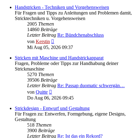
Handstricken - Techniken und Vorgehensweisen
Für Fragen und Tipps zu Anleitungen und Problemen damit,
Stricktechniken u. Vorgehensweisen
2005
Themen
14860
Beiträge
Letzter Beitrag
Re: Bündchenabschluss
Neuester
von
Kerstin
Beitrag
Mi Aug 05, 2026 09:37
Stricken mit Maschine und Handstrickapparat
Fragen, Probleme oder Tipps zur Handhabung deiner
Strickmaschine
5270
Themen
39506
Beiträge
Letzter Beitrag
Re: Passap duomatic schwergän…
Neuester
von
Quitte
Beitrag
Do Aug 06, 2026 09:45
Strickdesign - Entwurf und Gestaltung
Für Fragen zu: Entwerfen, Formgebung, eigene Designs,
Gestaltung
518
Themen
3900
Beiträge
Letzter Beitrag
Re: Ist das ein Rekord?