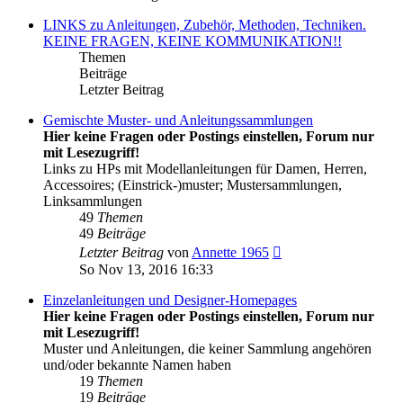
LINKS zu Anleitungen, Zubehör, Methoden, Techniken.
KEINE FRAGEN, KEINE KOMMUNIKATION!!
Themen
Beiträge
Letzter Beitrag
Gemischte Muster- und Anleitungssammlungen
Hier keine Fragen oder Postings einstellen, Forum nur
mit Lesezugriff!
Links zu HPs mit Modellanleitungen für Damen, Herren,
Accessoires; (Einstrick-)muster; Mustersammlungen,
Linksammlungen
49
Themen
49
Beiträge
Neuester
Letzter Beitrag
von
Annette 1965
Beitrag
So Nov 13, 2016 16:33
Einzelanleitungen und Designer-Homepages
Hier keine Fragen oder Postings einstellen, Forum nur
mit Lesezugriff!
Muster und Anleitungen, die keiner Sammlung angehören
und/oder bekannte Namen haben
19
Themen
19
Beiträge