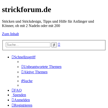
strickforum.de
Stricken und Strickdesign, Tipps und Hilfe für Anfänger und
Könner, ob mit 2 Nadeln oder mit 200
Zum Inhalt
Erweiterte
Suche
Suche
Schnellzugriff
Unbeantwortete Themen
Aktive Themen
Suche
FAQ
Spenden
Anmelden
Registrieren