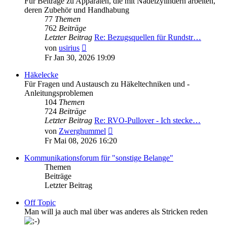
Für Beiträge zu Apparaten, die mit Nadelzylindern arbeiten,
deren Zubehör und Handhabung
77
Themen
762
Beiträge
Letzter Beitrag
Re: Bezugsquellen für Rundstr…
Neuester
von
usirius
Beitrag
Fr Jan 30, 2026 19:09
Häkelecke
Für Fragen und Austausch zu Häkeltechniken und -
Anleitungsproblemen
104
Themen
724
Beiträge
Letzter Beitrag
Re: RVO-Pullover - Ich stecke…
Neuester
von
Zwerghummel
Beitrag
Fr Mai 08, 2026 16:20
Kommunikationsforum für "sonstige Belange"
Themen
Beiträge
Letzter Beitrag
Off Topic
Man will ja auch mal über was anderes als Stricken reden