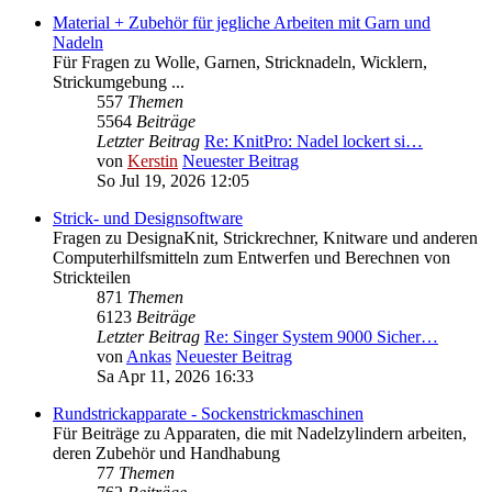
Material + Zubehör für jegliche Arbeiten mit Garn und
Nadeln
Für Fragen zu Wolle, Garnen, Stricknadeln, Wicklern,
Strickumgebung ...
557
Themen
5564
Beiträge
Letzter Beitrag
Re: KnitPro: Nadel lockert si…
von
Kerstin
Neuester Beitrag
So Jul 19, 2026 12:05
Strick- und Designsoftware
Fragen zu DesignaKnit, Strickrechner, Knitware und anderen
Computerhilfsmitteln zum Entwerfen und Berechnen von
Strickteilen
871
Themen
6123
Beiträge
Letzter Beitrag
Re: Singer System 9000 Sicher…
von
Ankas
Neuester Beitrag
Sa Apr 11, 2026 16:33
Rundstrickapparate - Sockenstrickmaschinen
Für Beiträge zu Apparaten, die mit Nadelzylindern arbeiten,
deren Zubehör und Handhabung
77
Themen