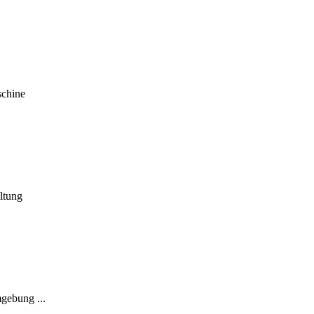
schine
ltung
gebung ...