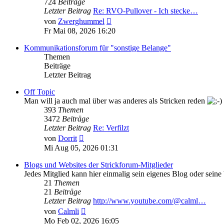
724
Beiträge
Letzter Beitrag
Re: RVO-Pullover - Ich stecke…
Neuester
von
Zwerghummel
Beitrag
Fr Mai 08, 2026 16:20
Kommunikationsforum für "sonstige Belange"
Themen
Beiträge
Letzter Beitrag
Off Topic
Man will ja auch mal über was anderes als Stricken reden
393
Themen
3472
Beiträge
Letzter Beitrag
Re: Verfilzt
Neuester
von
Dorrit
Beitrag
Mi Aug 05, 2026 01:31
Blogs und Websites der Strickforum-Mitglieder
Jedes Mitglied kann hier einmalig sein eigenes Blog oder seine
21
Themen
21
Beiträge
Letzter Beitrag
http://www.youtube.com/@calml…
Neuester
von
Calmli
Beitrag
Mo Feb 02, 2026 16:05