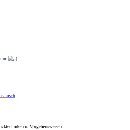
 Kram
ustausch
ricktechniken u. Vorgehensweisen