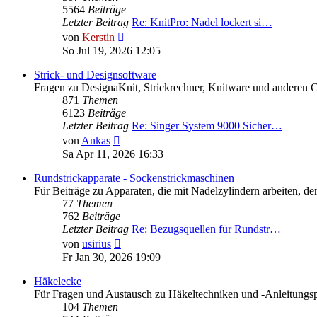
5564
Beiträge
Letzter Beitrag
Re: KnitPro: Nadel lockert si…
Neuester
von
Kerstin
Beitrag
So Jul 19, 2026 12:05
Strick- und Designsoftware
Fragen zu DesignaKnit, Strickrechner, Knitware und anderen 
871
Themen
6123
Beiträge
Letzter Beitrag
Re: Singer System 9000 Sicher…
Neuester
von
Ankas
Beitrag
Sa Apr 11, 2026 16:33
Rundstrickapparate - Sockenstrickmaschinen
Für Beiträge zu Apparaten, die mit Nadelzylindern arbeiten,
77
Themen
762
Beiträge
Letzter Beitrag
Re: Bezugsquellen für Rundstr…
Neuester
von
usirius
Beitrag
Fr Jan 30, 2026 19:09
Häkelecke
Für Fragen und Austausch zu Häkeltechniken und -Anleitungs
104
Themen