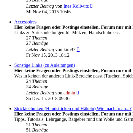
Neuester
Letzter Beitrag
von
Ines Kollwitz
Beitrag
Mi Nov 04, 2015 10:46
Accessoires
Hier keine Fragen oder Postings einstellen, Forum nur mit 
Links zu Strickanleitungen für Mützen, Handschuhe etc.
27
Themen
27
Beiträge
Neuester
Letzter Beitrag
von
kim97
Beitrag
Fr Nov 15, 2013 18:12
Sonstige Links (zu Anleitungen)
Hier keine Fragen oder Postings einstellen, Forum nur mit 
Was in keinen der anderen Link-Bereiche passt (Taschen, Spiel
24
Themen
24
Beiträge
Neuester
Letzter Beitrag
von
admin
Beitrag
Sa Dez 15, 2018 09:36
Stricktechniken (Handstricken und Häkeln) Wie macht man...?
Hier keine Fragen oder Postings einstellen, Forum nur mit 
Tipps, Tutorials, Lehrgänge, Ratgeber rund um Wolle und Gar
51
Themen
51
Beiträge