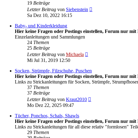
19
Beiträge
Neuester
Letzter Beitrag
von
Siebenstein
Beitrag
Sa Dez 10, 2022 16:15
Baby- und Kinderkleidung
Hier keine Fragen oder Postings einstellen, Forum nur mit 
Einzelanleitungen und Sammlungen
24
Themen
25
Beiträge
Neuester
Letzter Beitrag
von
Michaela
Beitrag
Mi Jul 31, 2019 12:50
Socken, Strümpfe, Filzschuhe, Puschen
Hier keine Fragen oder Postings einstellen, Forum nur mit 
Links zu Strickanleitungen für Socken, Strümpfe, Strumpfhosen
37
Themen
37
Beiträge
Neuester
Letzter Beitrag
von
Kraut2010
Beitrag
Mo Dez 22, 2025 09:47
Tücher, Ponchos, Schals, Shawls
Hier keine Fragen oder Postings einstellen, Forum nur mit 
Links zu Strickanleitungen für all diese relativ "formlosen" Teil
29
Themen
29
Beiträge