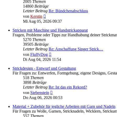
2005
Themen
14860
Beiträge
Letzter Beitrag
Re: Bündchenabschluss
Neuester
von
Kerstin
Beitrag
Mi Aug 05, 2026 09:37
Stricken mit Maschine und Handstrickapparat
Fragen, Probleme oder Tipps zur Handhabung deiner Strickma
5270
Themen
39505
Beiträge
Letzter Beitrag
Re: Anschaffung Singer Strick…
Neuester
von
FluffyDog
Beitrag
Di Aug 04, 2026 11:54
Strickdesign - Entwurf und Gestaltung
Für Fragen zu: Entwerfen, Formgebung, eigene Designs, Gesta
518
Themen
3898
Beiträge
Letzter Beitrag
Re: Ist das ein Rekord?
Neuester
von
Siebenstein
Beitrag
Do Aug 06, 2026 00:53
Material + Zubehör für jegliche Arbeiten mit Garn und Nadeln
Für Fragen zu Wolle, Garnen, Stricknadeln, Wicklern, Strickum
557
Themen