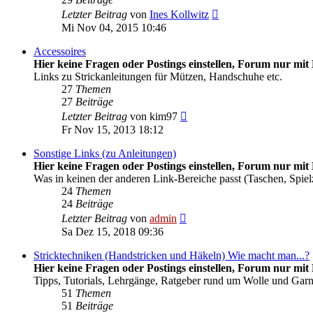
Neuester
Letzter Beitrag
von
Ines Kollwitz
Beitrag
Mi Nov 04, 2015 10:46
Accessoires
Hier keine Fragen oder Postings einstellen, Forum nur mit 
Links zu Strickanleitungen für Mützen, Handschuhe etc.
27
Themen
27
Beiträge
Neuester
Letzter Beitrag
von
kim97
Beitrag
Fr Nov 15, 2013 18:12
Sonstige Links (zu Anleitungen)
Hier keine Fragen oder Postings einstellen, Forum nur mit 
Was in keinen der anderen Link-Bereiche passt (Taschen, Spiel
24
Themen
24
Beiträge
Neuester
Letzter Beitrag
von
admin
Beitrag
Sa Dez 15, 2018 09:36
Stricktechniken (Handstricken und Häkeln) Wie macht man...?
Hier keine Fragen oder Postings einstellen, Forum nur mit 
Tipps, Tutorials, Lehrgänge, Ratgeber rund um Wolle und Gar
51
Themen
51
Beiträge