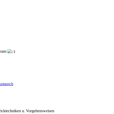
 Kram
ustausch
ricktechniken u. Vorgehensweisen