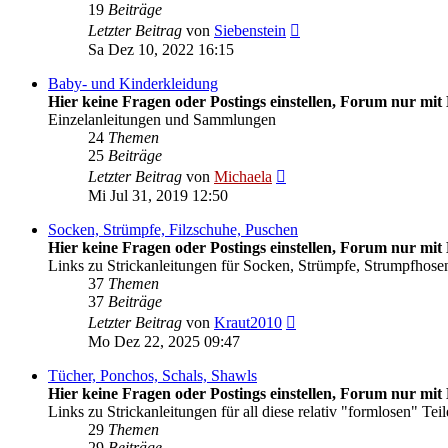
19
Beiträge
Neuester
Letzter Beitrag
von
Siebenstein
Beitrag
Sa Dez 10, 2022 16:15
Baby- und Kinderkleidung
Hier keine Fragen oder Postings einstellen, Forum nur mit 
Einzelanleitungen und Sammlungen
24
Themen
25
Beiträge
Neuester
Letzter Beitrag
von
Michaela
Beitrag
Mi Jul 31, 2019 12:50
Socken, Strümpfe, Filzschuhe, Puschen
Hier keine Fragen oder Postings einstellen, Forum nur mit 
Links zu Strickanleitungen für Socken, Strümpfe, Strumpfhosen
37
Themen
37
Beiträge
Neuester
Letzter Beitrag
von
Kraut2010
Beitrag
Mo Dez 22, 2025 09:47
Tücher, Ponchos, Schals, Shawls
Hier keine Fragen oder Postings einstellen, Forum nur mit 
Links zu Strickanleitungen für all diese relativ "formlosen" Teil
29
Themen
29
Beiträge