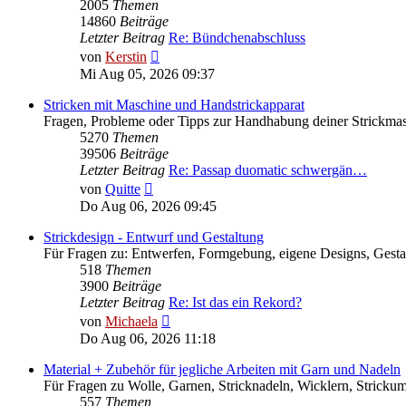
2005
Themen
14860
Beiträge
Letzter Beitrag
Re: Bündchenabschluss
Neuester
von
Kerstin
Beitrag
Mi Aug 05, 2026 09:37
Stricken mit Maschine und Handstrickapparat
Fragen, Probleme oder Tipps zur Handhabung deiner Strickma
5270
Themen
39506
Beiträge
Letzter Beitrag
Re: Passap duomatic schwergän…
Neuester
von
Quitte
Beitrag
Do Aug 06, 2026 09:45
Strickdesign - Entwurf und Gestaltung
Für Fragen zu: Entwerfen, Formgebung, eigene Designs, Gesta
518
Themen
3900
Beiträge
Letzter Beitrag
Re: Ist das ein Rekord?
Neuester
von
Michaela
Beitrag
Do Aug 06, 2026 11:18
Material + Zubehör für jegliche Arbeiten mit Garn und Nadeln
Für Fragen zu Wolle, Garnen, Stricknadeln, Wicklern, Strickum
557
Themen