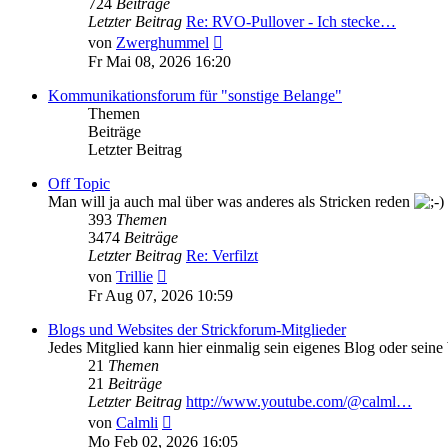
724
Beiträge
Letzter Beitrag
Re: RVO-Pullover - Ich stecke…
Neuester
von
Zwerghummel
Beitrag
Fr Mai 08, 2026 16:20
Kommunikationsforum für "sonstige Belange"
Themen
Beiträge
Letzter Beitrag
Off Topic
Man will ja auch mal über was anderes als Stricken reden
393
Themen
3474
Beiträge
Letzter Beitrag
Re: Verfilzt
Neuester
von
Trillie
Beitrag
Fr Aug 07, 2026 10:59
Blogs und Websites der Strickforum-Mitglieder
Jedes Mitglied kann hier einmalig sein eigenes Blog oder seine
21
Themen
21
Beiträge
Letzter Beitrag
http://www.youtube.com/@calml…
Neuester
von
Calmli
Beitrag
Mo Feb 02, 2026 16:05