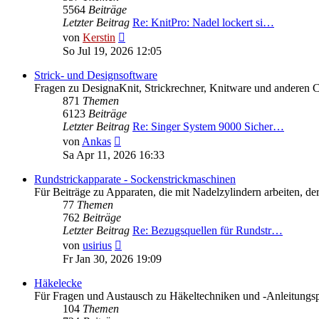
5564
Beiträge
Letzter Beitrag
Re: KnitPro: Nadel lockert si…
Neuester
von
Kerstin
Beitrag
So Jul 19, 2026 12:05
Strick- und Designsoftware
Fragen zu DesignaKnit, Strickrechner, Knitware und anderen 
871
Themen
6123
Beiträge
Letzter Beitrag
Re: Singer System 9000 Sicher…
Neuester
von
Ankas
Beitrag
Sa Apr 11, 2026 16:33
Rundstrickapparate - Sockenstrickmaschinen
Für Beiträge zu Apparaten, die mit Nadelzylindern arbeiten,
77
Themen
762
Beiträge
Letzter Beitrag
Re: Bezugsquellen für Rundstr…
Neuester
von
usirius
Beitrag
Fr Jan 30, 2026 19:09
Häkelecke
Für Fragen und Austausch zu Häkeltechniken und -Anleitungs
104
Themen