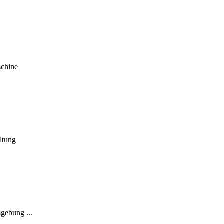
schine
ltung
gebung ...