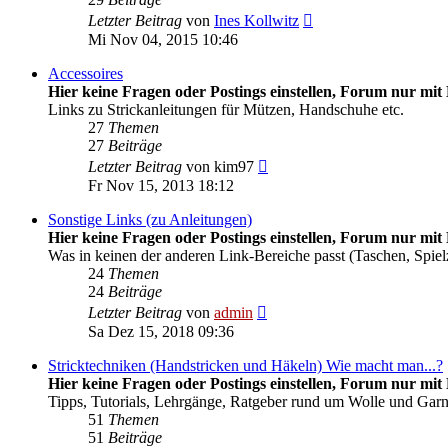
Neuester
Letzter Beitrag
von
Ines Kollwitz
Beitrag
Mi Nov 04, 2015 10:46
Accessoires
Hier keine Fragen oder Postings einstellen, Forum nur mit 
Links zu Strickanleitungen für Mützen, Handschuhe etc.
27
Themen
27
Beiträge
Neuester
Letzter Beitrag
von
kim97
Beitrag
Fr Nov 15, 2013 18:12
Sonstige Links (zu Anleitungen)
Hier keine Fragen oder Postings einstellen, Forum nur mit 
Was in keinen der anderen Link-Bereiche passt (Taschen, Spiel
24
Themen
24
Beiträge
Neuester
Letzter Beitrag
von
admin
Beitrag
Sa Dez 15, 2018 09:36
Stricktechniken (Handstricken und Häkeln) Wie macht man...?
Hier keine Fragen oder Postings einstellen, Forum nur mit 
Tipps, Tutorials, Lehrgänge, Ratgeber rund um Wolle und Gar
51
Themen
51
Beiträge