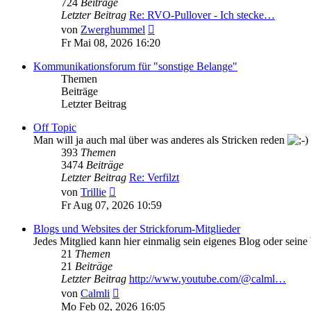
724
Beiträge
Letzter Beitrag
Re: RVO-Pullover - Ich stecke…
Neuester
von
Zwerghummel
Beitrag
Fr Mai 08, 2026 16:20
Kommunikationsforum für "sonstige Belange"
Themen
Beiträge
Letzter Beitrag
Off Topic
Man will ja auch mal über was anderes als Stricken reden
393
Themen
3474
Beiträge
Letzter Beitrag
Re: Verfilzt
Neuester
von
Trillie
Beitrag
Fr Aug 07, 2026 10:59
Blogs und Websites der Strickforum-Mitglieder
Jedes Mitglied kann hier einmalig sein eigenes Blog oder seine
21
Themen
21
Beiträge
Letzter Beitrag
http://www.youtube.com/@calml…
Neuester
von
Calmli
Beitrag
Mo Feb 02, 2026 16:05