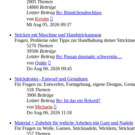
2005
Themen
14860
Beiträge
Letzter Beitrag
Re: Bündchenabschluss
Neuester
von
Kerstin
Beitrag
Mi Aug 05, 2026 09:37
Stricken mit Maschine und Handstrickapparat
Fragen, Probleme oder Tipps zur Handhabung deiner Strickma
5270
Themen
39506
Beiträge
Letzter Beitrag
Re: Passap duomatic schwergän…
Neuester
von
Quitte
Beitrag
Do Aug 06, 2026 09:45
Strickdesign - Entwurf und Gestaltung
Für Fragen zu: Entwerfen, Formgebung, eigene Designs, Gesta
518
Themen
3900
Beiträge
Letzter Beitrag
Re: Ist das ein Rekord?
Neuester
von
Michaela
Beitrag
Do Aug 06, 2026 11:18
Material + Zubehör für jegliche Arbeiten mit Garn und Nadeln
Für Fragen zu Wolle, Garnen, Stricknadeln, Wicklern, Strickum
557
Themen