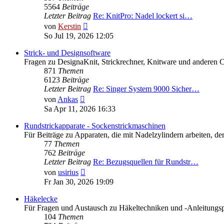
5564
Beiträge
Letzter Beitrag
Re: KnitPro: Nadel lockert si…
Neuester
von
Kerstin
Beitrag
So Jul 19, 2026 12:05
Strick- und Designsoftware
Fragen zu DesignaKnit, Strickrechner, Knitware und anderen 
871
Themen
6123
Beiträge
Letzter Beitrag
Re: Singer System 9000 Sicher…
Neuester
von
Ankas
Beitrag
Sa Apr 11, 2026 16:33
Rundstrickapparate - Sockenstrickmaschinen
Für Beiträge zu Apparaten, die mit Nadelzylindern arbeiten,
77
Themen
762
Beiträge
Letzter Beitrag
Re: Bezugsquellen für Rundstr…
Neuester
von
usirius
Beitrag
Fr Jan 30, 2026 19:09
Häkelecke
Für Fragen und Austausch zu Häkeltechniken und -Anleitungs
104
Themen