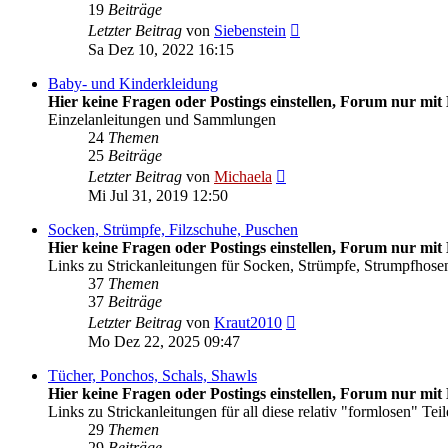
19
Beiträge
Neuester
Letzter Beitrag
von
Siebenstein
Beitrag
Sa Dez 10, 2022 16:15
Baby- und Kinderkleidung
Hier keine Fragen oder Postings einstellen, Forum nur mit 
Einzelanleitungen und Sammlungen
24
Themen
25
Beiträge
Neuester
Letzter Beitrag
von
Michaela
Beitrag
Mi Jul 31, 2019 12:50
Socken, Strümpfe, Filzschuhe, Puschen
Hier keine Fragen oder Postings einstellen, Forum nur mit 
Links zu Strickanleitungen für Socken, Strümpfe, Strumpfhosen
37
Themen
37
Beiträge
Neuester
Letzter Beitrag
von
Kraut2010
Beitrag
Mo Dez 22, 2025 09:47
Tücher, Ponchos, Schals, Shawls
Hier keine Fragen oder Postings einstellen, Forum nur mit 
Links zu Strickanleitungen für all diese relativ "formlosen" Teil
29
Themen
29
Beiträge