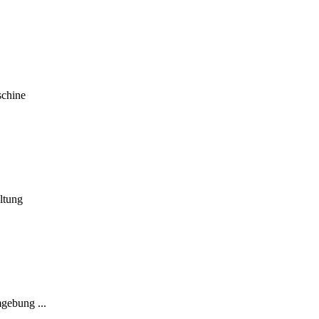
schine
ltung
gebung ...