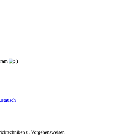
 Kram
ustausch
ricktechniken u. Vorgehensweisen