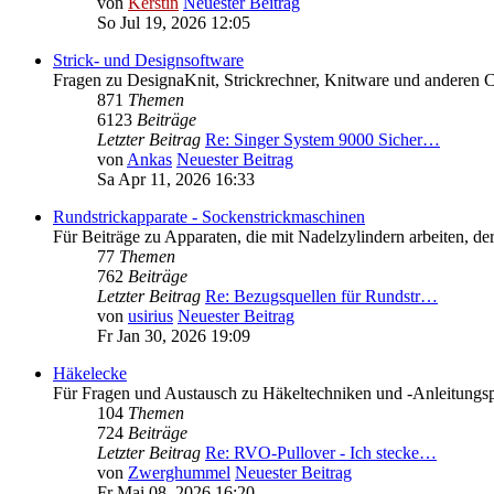
von
Kerstin
Neuester Beitrag
So Jul 19, 2026 12:05
Strick- und Designsoftware
Fragen zu DesignaKnit, Strickrechner, Knitware und anderen 
871
Themen
6123
Beiträge
Letzter Beitrag
Re: Singer System 9000 Sicher…
von
Ankas
Neuester Beitrag
Sa Apr 11, 2026 16:33
Rundstrickapparate - Sockenstrickmaschinen
Für Beiträge zu Apparaten, die mit Nadelzylindern arbeiten,
77
Themen
762
Beiträge
Letzter Beitrag
Re: Bezugsquellen für Rundstr…
von
usirius
Neuester Beitrag
Fr Jan 30, 2026 19:09
Häkelecke
Für Fragen und Austausch zu Häkeltechniken und -Anleitungs
104
Themen
724
Beiträge
Letzter Beitrag
Re: RVO-Pullover - Ich stecke…
von
Zwerghummel
Neuester Beitrag
Fr Mai 08, 2026 16:20