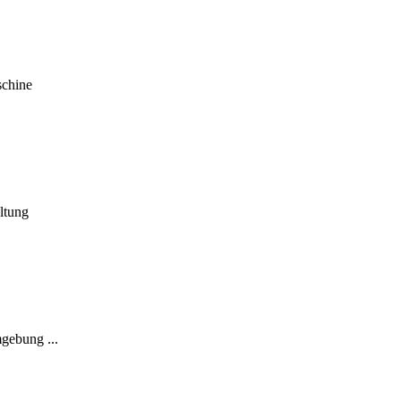
schine
ltung
gebung ...