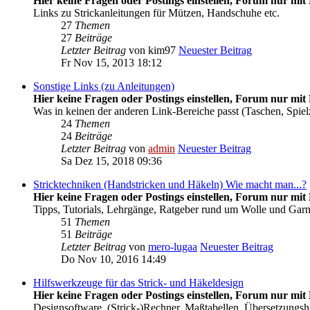
Hier keine Fragen oder Postings einstellen, Forum nur mit 
Links zu Strickanleitungen für Mützen, Handschuhe etc.
27
Themen
27
Beiträge
Letzter Beitrag
von
kim97
Neuester Beitrag
Fr Nov 15, 2013 18:12
Sonstige Links (zu Anleitungen)
Hier keine Fragen oder Postings einstellen, Forum nur mit 
Was in keinen der anderen Link-Bereiche passt (Taschen, Spiel
24
Themen
24
Beiträge
Letzter Beitrag
von
admin
Neuester Beitrag
Sa Dez 15, 2018 09:36
Stricktechniken (Handstricken und Häkeln) Wie macht man...?
Hier keine Fragen oder Postings einstellen, Forum nur mit 
Tipps, Tutorials, Lehrgänge, Ratgeber rund um Wolle und Gar
51
Themen
51
Beiträge
Letzter Beitrag
von
mero-lugaa
Neuester Beitrag
Do Nov 10, 2016 14:49
Hilfswerkzeuge für das Strick- und Häkeldesign
Hier keine Fragen oder Postings einstellen, Forum nur mit 
Designsoftware, (Strick-)Rechner, Maßtabellen, Übersetzungsh