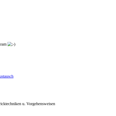
 Kram
ustausch
ricktechniken u. Vorgehensweisen