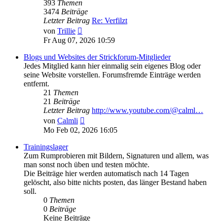
393
Themen
3474
Beiträge
Letzter Beitrag
Re: Verfilzt
Neuester
von
Trillie
Beitrag
Fr Aug 07, 2026 10:59
Blogs und Websites der Strickforum-Mitglieder
Jedes Mitglied kann hier einmalig sein eigenes Blog oder
seine Website vorstellen. Forumsfremde Einträge werden
entfernt.
21
Themen
21
Beiträge
Letzter Beitrag
http://www.youtube.com/@calml…
Neuester
von
Calmli
Beitrag
Mo Feb 02, 2026 16:05
Trainingslager
Zum Rumprobieren mit Bildern, Signaturen und allem, was
man sonst noch üben und testen möchte.
Die Beiträge hier werden automatisch nach 14 Tagen
gelöscht, also bitte nichts posten, das länger Bestand haben
soll.
0
Themen
0
Beiträge
Keine Beiträge