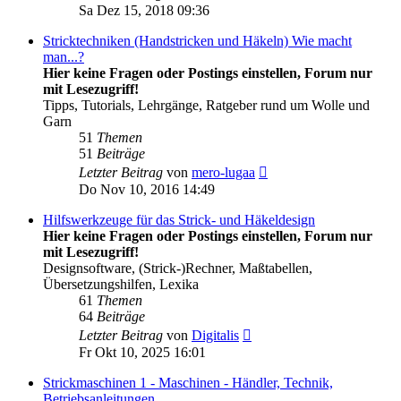
Beitrag
Sa Dez 15, 2018 09:36
Stricktechniken (Handstricken und Häkeln) Wie macht
man...?
Hier keine Fragen oder Postings einstellen, Forum nur
mit Lesezugriff!
Tipps, Tutorials, Lehrgänge, Ratgeber rund um Wolle und
Garn
51
Themen
51
Beiträge
Neuester
Letzter Beitrag
von
mero-lugaa
Beitrag
Do Nov 10, 2016 14:49
Hilfswerkzeuge für das Strick- und Häkeldesign
Hier keine Fragen oder Postings einstellen, Forum nur
mit Lesezugriff!
Designsoftware, (Strick-)Rechner, Maßtabellen,
Übersetzungshilfen, Lexika
61
Themen
64
Beiträge
Neuester
Letzter Beitrag
von
Digitalis
Beitrag
Fr Okt 10, 2025 16:01
Strickmaschinen 1 - Maschinen - Händler, Technik,
Betriebsanleitungen