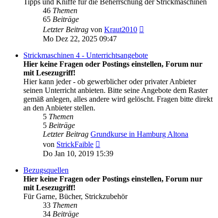
Tipps und Kniffe für die Beherrschung der Strickmaschinen
46
Themen
65
Beiträge
Neuester
Letzter Beitrag
von
Kraut2010
Beitrag
Mo Dez 22, 2025 09:47
Strickmaschinen 4 - Unterrichtsangebote
Hier keine Fragen oder Postings einstellen, Forum nur
mit Lesezugriff!
Hier kann jeder - ob gewerblicher oder privater Anbieter
seinen Unterricht anbieten. Bitte seine Angebote dem Raster
gemäß anlegen, alles andere wird gelöscht. Fragen bitte direkt
an den Anbieter stellen.
5
Themen
5
Beiträge
Letzter Beitrag
Grundkurse in Hamburg Altona
Neuester
von
StrickFaible
Beitrag
Do Jan 10, 2019 15:39
Bezugsquellen
Hier keine Fragen oder Postings einstellen, Forum nur
mit Lesezugriff!
Für Garne, Bücher, Strickzubehör
33
Themen
34
Beiträge