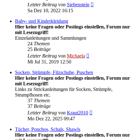
Neuester
Letzter Beitrag
von
Siebenstein
Beitrag
Sa Dez 10, 2022 16:15
Baby- und Kinderkleidung
Hier keine Fragen oder Postings einstellen, Forum nur
mit Lesezugriff!
Einzelanleitungen und Sammlungen
24
Themen
25
Beiträge
Neuester
Letzter Beitrag
von
Michaela
Beitrag
Mi Jul 31, 2019 12:50
Socken, Strümpfe, Filzschuhe, Puschen
Hier keine Fragen oder Postings einstellen, Forum nur
mit Lesezugriff!
Links zu Strickanleitungen für Socken, Strümpfe,
Strumpfhosen etc.
37
Themen
37
Beiträge
Neuester
Letzter Beitrag
von
Kraut2010
Beitrag
Mo Dez 22, 2025 09:47
Tücher, Ponchos, Schals, Shawls
Hier keine Fragen oder Postings einstellen, Forum nur