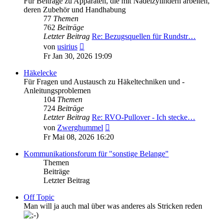
Für Beiträge zu Apparaten, die mit Nadelzylindern arbeiten,
deren Zubehör und Handhabung
77
Themen
762
Beiträge
Letzter Beitrag
Re: Bezugsquellen für Rundstr…
Neuester
von
usirius
Beitrag
Fr Jan 30, 2026 19:09
Häkelecke
Für Fragen und Austausch zu Häkeltechniken und -
Anleitungsproblemen
104
Themen
724
Beiträge
Letzter Beitrag
Re: RVO-Pullover - Ich stecke…
Neuester
von
Zwerghummel
Beitrag
Fr Mai 08, 2026 16:20
Kommunikationsforum für "sonstige Belange"
Themen
Beiträge
Letzter Beitrag
Off Topic
Man will ja auch mal über was anderes als Stricken reden