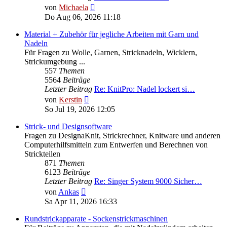
Neuester
von
Michaela
Beitrag
Do Aug 06, 2026 11:18
Material + Zubehör für jegliche Arbeiten mit Garn und
Nadeln
Für Fragen zu Wolle, Garnen, Stricknadeln, Wicklern,
Strickumgebung ...
557
Themen
5564
Beiträge
Letzter Beitrag
Re: KnitPro: Nadel lockert si…
Neuester
von
Kerstin
Beitrag
So Jul 19, 2026 12:05
Strick- und Designsoftware
Fragen zu DesignaKnit, Strickrechner, Knitware und anderen
Computerhilfsmitteln zum Entwerfen und Berechnen von
Strickteilen
871
Themen
6123
Beiträge
Letzter Beitrag
Re: Singer System 9000 Sicher…
Neuester
von
Ankas
Beitrag
Sa Apr 11, 2026 16:33
Rundstrickapparate - Sockenstrickmaschinen