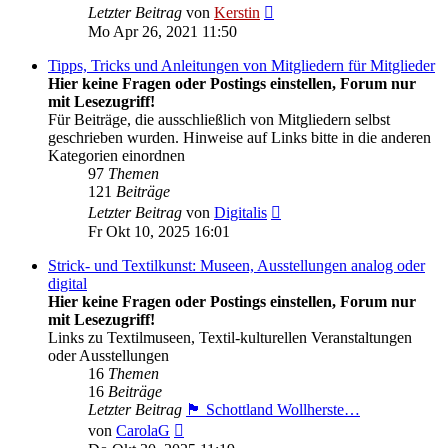
Neuester
Letzter Beitrag
von
Kerstin
Beitrag
Mo Apr 26, 2021 11:50
Tipps, Tricks und Anleitungen von Mitgliedern für Mitglieder
Hier keine Fragen oder Postings einstellen, Forum nur
mit Lesezugriff!
Für Beiträge, die ausschließlich von Mitgliedern selbst
geschrieben wurden. Hinweise auf Links bitte in die anderen
Kategorien einordnen
97
Themen
121
Beiträge
Neuester
Letzter Beitrag
von
Digitalis
Beitrag
Fr Okt 10, 2025 16:01
Strick- und Textilkunst: Museen, Ausstellungen analog oder
digital
Hier keine Fragen oder Postings einstellen, Forum nur
mit Lesezugriff!
Links zu Textilmuseen, Textil-kulturellen Veranstaltungen
oder Ausstellungen
16
Themen
16
Beiträge
Letzter Beitrag
🏴󠁧󠁢󠁳󠁣󠁴󠁿 Schottland Wollherste…
Neuester
von
CarolaG
Beitrag