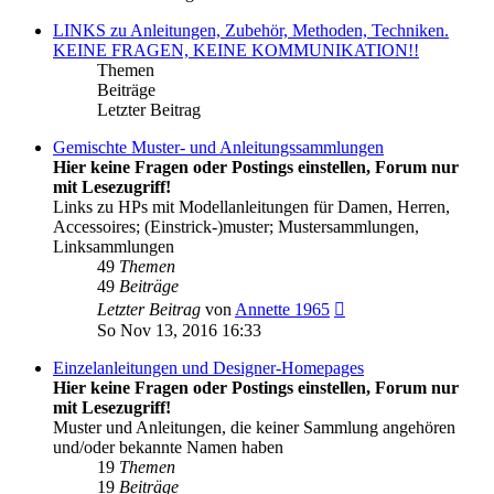
LINKS zu Anleitungen, Zubehör, Methoden, Techniken.
KEINE FRAGEN, KEINE KOMMUNIKATION!!
Themen
Beiträge
Letzter Beitrag
Gemischte Muster- und Anleitungssammlungen
Hier keine Fragen oder Postings einstellen, Forum nur
mit Lesezugriff!
Links zu HPs mit Modellanleitungen für Damen, Herren,
Accessoires; (Einstrick-)muster; Mustersammlungen,
Linksammlungen
49
Themen
49
Beiträge
Neuester
Letzter Beitrag
von
Annette 1965
Beitrag
So Nov 13, 2016 16:33
Einzelanleitungen und Designer-Homepages
Hier keine Fragen oder Postings einstellen, Forum nur
mit Lesezugriff!
Muster und Anleitungen, die keiner Sammlung angehören
und/oder bekannte Namen haben
19
Themen
19
Beiträge