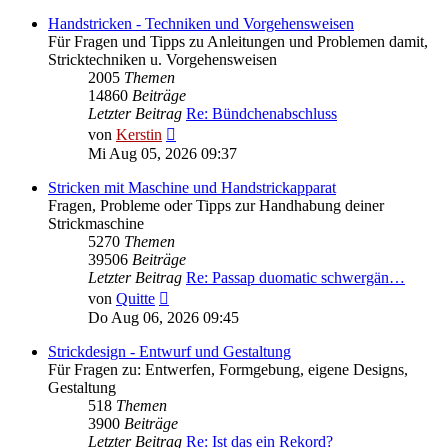
Handstricken - Techniken und Vorgehensweisen
Für Fragen und Tipps zu Anleitungen und Problemen damit,
Stricktechniken u. Vorgehensweisen
2005
Themen
14860
Beiträge
Letzter Beitrag
Re: Bündchenabschluss
Neuester
von
Kerstin
Beitrag
Mi Aug 05, 2026 09:37
Stricken mit Maschine und Handstrickapparat
Fragen, Probleme oder Tipps zur Handhabung deiner
Strickmaschine
5270
Themen
39506
Beiträge
Letzter Beitrag
Re: Passap duomatic schwergän…
Neuester
von
Quitte
Beitrag
Do Aug 06, 2026 09:45
Strickdesign - Entwurf und Gestaltung
Für Fragen zu: Entwerfen, Formgebung, eigene Designs,
Gestaltung
518
Themen
3900
Beiträge
Letzter Beitrag
Re: Ist das ein Rekord?