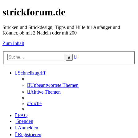
strickforum.de
Stricken und Strickdesign, Tipps und Hilfe für Anfänger und
Könner, ob mit 2 Nadeln oder mit 200
Zum Inhalt
Erweiterte
Suche
Suche
Schnellzugriff
Unbeantwortete Themen
Aktive Themen
Suche
FAQ
Spenden
Anmelden
Registrieren