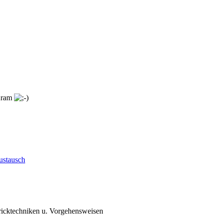
 Kram
ustausch
ricktechniken u. Vorgehensweisen