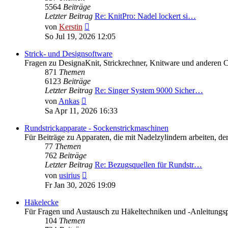
5564
Beiträge
Letzter Beitrag
Re: KnitPro: Nadel lockert si…
Neuester
von
Kerstin
Beitrag
So Jul 19, 2026 12:05
Strick- und Designsoftware
Fragen zu DesignaKnit, Strickrechner, Knitware und anderen 
871
Themen
6123
Beiträge
Letzter Beitrag
Re: Singer System 9000 Sicher…
Neuester
von
Ankas
Beitrag
Sa Apr 11, 2026 16:33
Rundstrickapparate - Sockenstrickmaschinen
Für Beiträge zu Apparaten, die mit Nadelzylindern arbeiten,
77
Themen
762
Beiträge
Letzter Beitrag
Re: Bezugsquellen für Rundstr…
Neuester
von
usirius
Beitrag
Fr Jan 30, 2026 19:09
Häkelecke
Für Fragen und Austausch zu Häkeltechniken und -Anleitungs
104
Themen