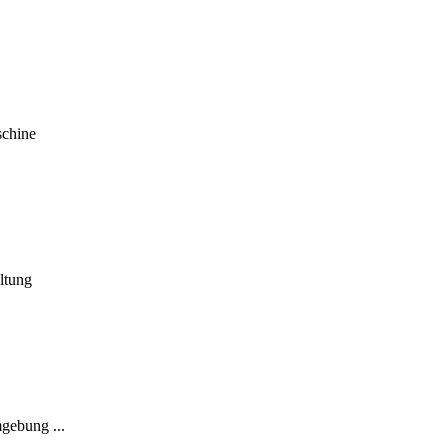
schine
ltung
gebung ...