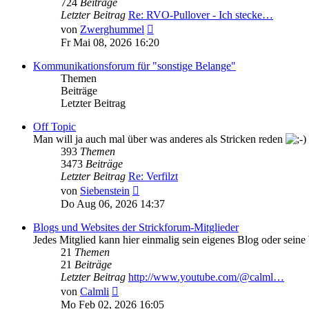
724
Beiträge
Letzter Beitrag
Re: RVO-Pullover - Ich stecke…
Neuester
von
Zwerghummel
Beitrag
Fr Mai 08, 2026 16:20
Kommunikationsforum für "sonstige Belange"
Themen
Beiträge
Letzter Beitrag
Off Topic
Man will ja auch mal über was anderes als Stricken reden
393
Themen
3473
Beiträge
Letzter Beitrag
Re: Verfilzt
Neuester
von
Siebenstein
Beitrag
Do Aug 06, 2026 14:37
Blogs und Websites der Strickforum-Mitglieder
Jedes Mitglied kann hier einmalig sein eigenes Blog oder seine
21
Themen
21
Beiträge
Letzter Beitrag
http://www.youtube.com/@calml…
Neuester
von
Calmli
Beitrag
Mo Feb 02, 2026 16:05