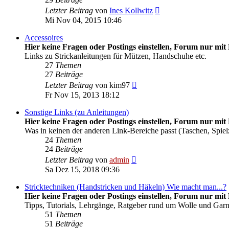
Neuester
Letzter Beitrag
von
Ines Kollwitz
Beitrag
Mi Nov 04, 2015 10:46
Accessoires
Hier keine Fragen oder Postings einstellen, Forum nur mit 
Links zu Strickanleitungen für Mützen, Handschuhe etc.
27
Themen
27
Beiträge
Neuester
Letzter Beitrag
von
kim97
Beitrag
Fr Nov 15, 2013 18:12
Sonstige Links (zu Anleitungen)
Hier keine Fragen oder Postings einstellen, Forum nur mit 
Was in keinen der anderen Link-Bereiche passt (Taschen, Spiel
24
Themen
24
Beiträge
Neuester
Letzter Beitrag
von
admin
Beitrag
Sa Dez 15, 2018 09:36
Stricktechniken (Handstricken und Häkeln) Wie macht man...?
Hier keine Fragen oder Postings einstellen, Forum nur mit 
Tipps, Tutorials, Lehrgänge, Ratgeber rund um Wolle und Gar
51
Themen
51
Beiträge