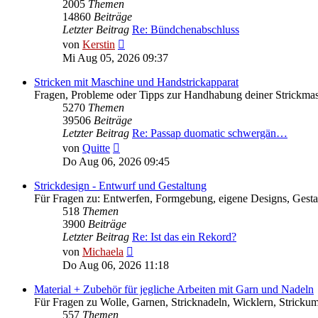
2005
Themen
14860
Beiträge
Letzter Beitrag
Re: Bündchenabschluss
Neuester
von
Kerstin
Beitrag
Mi Aug 05, 2026 09:37
Stricken mit Maschine und Handstrickapparat
Fragen, Probleme oder Tipps zur Handhabung deiner Strickma
5270
Themen
39506
Beiträge
Letzter Beitrag
Re: Passap duomatic schwergän…
Neuester
von
Quitte
Beitrag
Do Aug 06, 2026 09:45
Strickdesign - Entwurf und Gestaltung
Für Fragen zu: Entwerfen, Formgebung, eigene Designs, Gesta
518
Themen
3900
Beiträge
Letzter Beitrag
Re: Ist das ein Rekord?
Neuester
von
Michaela
Beitrag
Do Aug 06, 2026 11:18
Material + Zubehör für jegliche Arbeiten mit Garn und Nadeln
Für Fragen zu Wolle, Garnen, Stricknadeln, Wicklern, Strickum
557
Themen