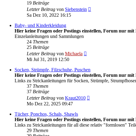
19
Beiträge
Neuester
Letzter Beitrag
von
Siebenstein
Beitrag
Sa Dez 10, 2022 16:15
Baby- und Kinderkleidung
Hier keine Fragen oder Postings einstellen, Forum nur mit 
Einzelanleitungen und Sammlungen
24
Themen
25
Beiträge
Neuester
Letzter Beitrag
von
Michaela
Beitrag
Mi Jul 31, 2019 12:50
Socken, Strümpfe, Filzschuhe, Puschen
Hier keine Fragen oder Postings einstellen, Forum nur mit 
Links zu Strickanleitungen für Socken, Strümpfe, Strumpfhosen
37
Themen
37
Beiträge
Neuester
Letzter Beitrag
von
Kraut2010
Beitrag
Mo Dez 22, 2025 09:47
Tücher, Ponchos, Schals, Shawls
Hier keine Fragen oder Postings einstellen, Forum nur mit 
Links zu Strickanleitungen für all diese relativ "formlosen" Teil
29
Themen
29
Beiträge