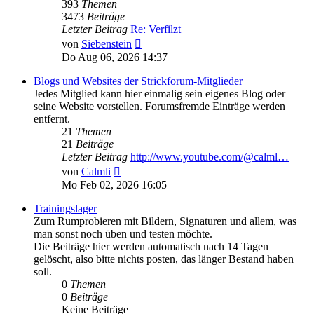
393
Themen
3473
Beiträge
Letzter Beitrag
Re: Verfilzt
Neuester
von
Siebenstein
Beitrag
Do Aug 06, 2026 14:37
Blogs und Websites der Strickforum-Mitglieder
Jedes Mitglied kann hier einmalig sein eigenes Blog oder
seine Website vorstellen. Forumsfremde Einträge werden
entfernt.
21
Themen
21
Beiträge
Letzter Beitrag
http://www.youtube.com/@calml…
Neuester
von
Calmli
Beitrag
Mo Feb 02, 2026 16:05
Trainingslager
Zum Rumprobieren mit Bildern, Signaturen und allem, was
man sonst noch üben und testen möchte.
Die Beiträge hier werden automatisch nach 14 Tagen
gelöscht, also bitte nichts posten, das länger Bestand haben
soll.
0
Themen
0
Beiträge
Keine Beiträge