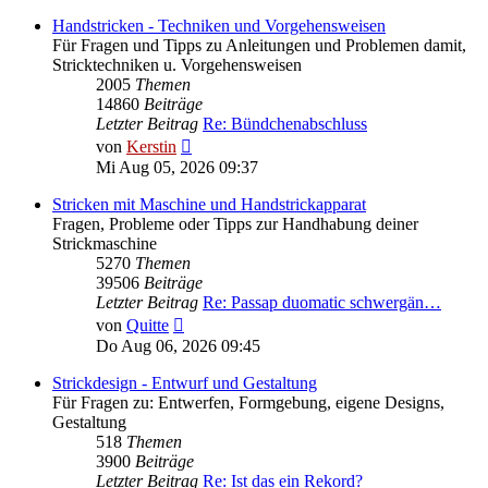
Handstricken - Techniken und Vorgehensweisen
Für Fragen und Tipps zu Anleitungen und Problemen damit,
Stricktechniken u. Vorgehensweisen
2005
Themen
14860
Beiträge
Letzter Beitrag
Re: Bündchenabschluss
Neuester
von
Kerstin
Beitrag
Mi Aug 05, 2026 09:37
Stricken mit Maschine und Handstrickapparat
Fragen, Probleme oder Tipps zur Handhabung deiner
Strickmaschine
5270
Themen
39506
Beiträge
Letzter Beitrag
Re: Passap duomatic schwergän…
Neuester
von
Quitte
Beitrag
Do Aug 06, 2026 09:45
Strickdesign - Entwurf und Gestaltung
Für Fragen zu: Entwerfen, Formgebung, eigene Designs,
Gestaltung
518
Themen
3900
Beiträge
Letzter Beitrag
Re: Ist das ein Rekord?