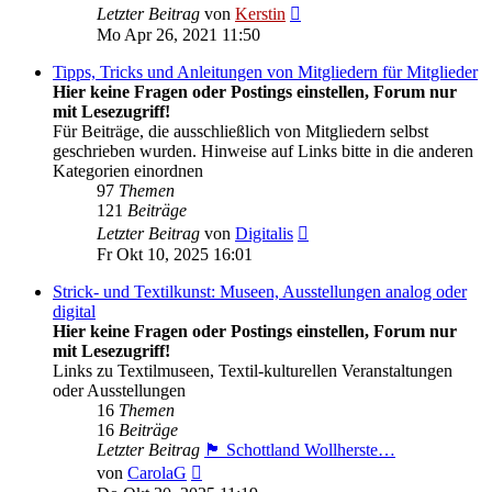
Neuester
Letzter Beitrag
von
Kerstin
Beitrag
Mo Apr 26, 2021 11:50
Tipps, Tricks und Anleitungen von Mitgliedern für Mitglieder
Hier keine Fragen oder Postings einstellen, Forum nur
mit Lesezugriff!
Für Beiträge, die ausschließlich von Mitgliedern selbst
geschrieben wurden. Hinweise auf Links bitte in die anderen
Kategorien einordnen
97
Themen
121
Beiträge
Neuester
Letzter Beitrag
von
Digitalis
Beitrag
Fr Okt 10, 2025 16:01
Strick- und Textilkunst: Museen, Ausstellungen analog oder
digital
Hier keine Fragen oder Postings einstellen, Forum nur
mit Lesezugriff!
Links zu Textilmuseen, Textil-kulturellen Veranstaltungen
oder Ausstellungen
16
Themen
16
Beiträge
Letzter Beitrag
🏴󠁧󠁢󠁳󠁣󠁴󠁿 Schottland Wollherste…
Neuester
von
CarolaG
Beitrag