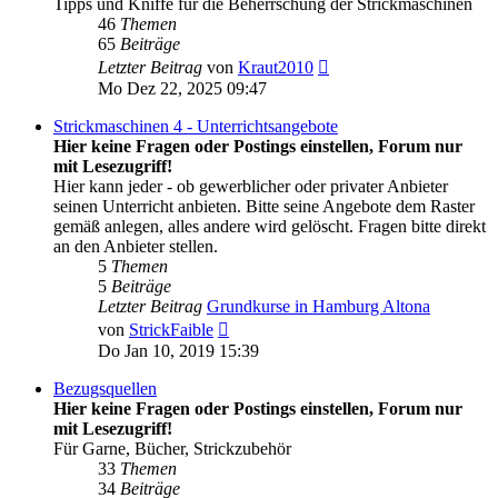
Tipps und Kniffe für die Beherrschung der Strickmaschinen
46
Themen
65
Beiträge
Neuester
Letzter Beitrag
von
Kraut2010
Beitrag
Mo Dez 22, 2025 09:47
Strickmaschinen 4 - Unterrichtsangebote
Hier keine Fragen oder Postings einstellen, Forum nur
mit Lesezugriff!
Hier kann jeder - ob gewerblicher oder privater Anbieter
seinen Unterricht anbieten. Bitte seine Angebote dem Raster
gemäß anlegen, alles andere wird gelöscht. Fragen bitte direkt
an den Anbieter stellen.
5
Themen
5
Beiträge
Letzter Beitrag
Grundkurse in Hamburg Altona
Neuester
von
StrickFaible
Beitrag
Do Jan 10, 2019 15:39
Bezugsquellen
Hier keine Fragen oder Postings einstellen, Forum nur
mit Lesezugriff!
Für Garne, Bücher, Strickzubehör
33
Themen
34
Beiträge