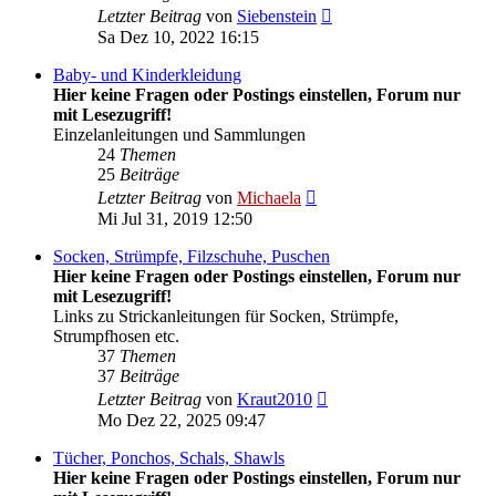
Neuester
Letzter Beitrag
von
Siebenstein
Beitrag
Sa Dez 10, 2022 16:15
Baby- und Kinderkleidung
Hier keine Fragen oder Postings einstellen, Forum nur
mit Lesezugriff!
Einzelanleitungen und Sammlungen
24
Themen
25
Beiträge
Neuester
Letzter Beitrag
von
Michaela
Beitrag
Mi Jul 31, 2019 12:50
Socken, Strümpfe, Filzschuhe, Puschen
Hier keine Fragen oder Postings einstellen, Forum nur
mit Lesezugriff!
Links zu Strickanleitungen für Socken, Strümpfe,
Strumpfhosen etc.
37
Themen
37
Beiträge
Neuester
Letzter Beitrag
von
Kraut2010
Beitrag
Mo Dez 22, 2025 09:47
Tücher, Ponchos, Schals, Shawls
Hier keine Fragen oder Postings einstellen, Forum nur