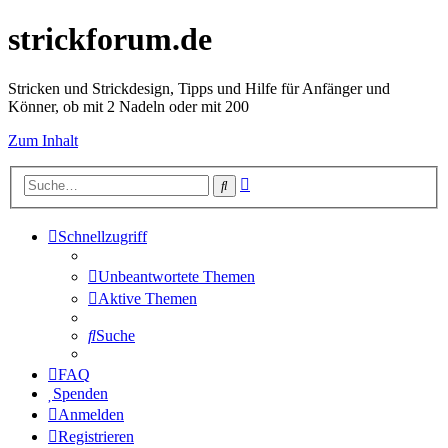
strickforum.de
Stricken und Strickdesign, Tipps und Hilfe für Anfänger und
Könner, ob mit 2 Nadeln oder mit 200
Zum Inhalt
Erweiterte
Suche
Suche
Schnellzugriff
Unbeantwortete Themen
Aktive Themen
Suche
FAQ
Spenden
Anmelden
Registrieren