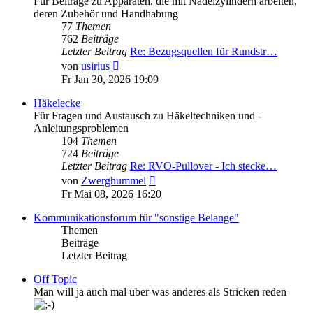
Für Beiträge zu Apparaten, die mit Nadelzylindern arbeiten,
deren Zubehör und Handhabung
77
Themen
762
Beiträge
Letzter Beitrag
Re: Bezugsquellen für Rundstr…
Neuester
von
usirius
Beitrag
Fr Jan 30, 2026 19:09
Häkelecke
Für Fragen und Austausch zu Häkeltechniken und -
Anleitungsproblemen
104
Themen
724
Beiträge
Letzter Beitrag
Re: RVO-Pullover - Ich stecke…
Neuester
von
Zwerghummel
Beitrag
Fr Mai 08, 2026 16:20
Kommunikationsforum für "sonstige Belange"
Themen
Beiträge
Letzter Beitrag
Off Topic
Man will ja auch mal über was anderes als Stricken reden