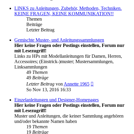
LINKS zu Anleitungen, Zubehör, Methoden, Techniken.
KEINE FRAGEN, KEINE KOMMUNIKATION!!
Themen
Beiträge
Letzter Beitrag
Gemischte Muster- und Anleitungssammlungen
Hier keine Fragen oder Postings einstellen, Forum nur
mit Lesezugriff!
Links zu HPs mit Modellanleitungen für Damen, Herren,
Accessoires; (Einstrick-)muster; Mustersammlungen,
Linksammlungen
49
Themen
49
Beiträge
Neuester
Letzter Beitrag
von
Annette 1965
Beitrag
So Nov 13, 2016 16:33
Einzelanleitungen und Designer-Homepages
Hier keine Fragen oder Postings einstellen, Forum nur
mit Lesezugriff!
Muster und Anleitungen, die keiner Sammlung angehören
und/oder bekannte Namen haben
19
Themen
19
Beiträge