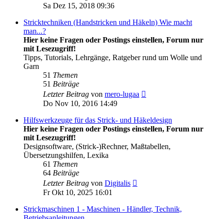
Beitrag
Sa Dez 15, 2018 09:36
Stricktechniken (Handstricken und Häkeln) Wie macht
man...?
Hier keine Fragen oder Postings einstellen, Forum nur
mit Lesezugriff!
Tipps, Tutorials, Lehrgänge, Ratgeber rund um Wolle und
Garn
51
Themen
51
Beiträge
Neuester
Letzter Beitrag
von
mero-lugaa
Beitrag
Do Nov 10, 2016 14:49
Hilfswerkzeuge für das Strick- und Häkeldesign
Hier keine Fragen oder Postings einstellen, Forum nur
mit Lesezugriff!
Designsoftware, (Strick-)Rechner, Maßtabellen,
Übersetzungshilfen, Lexika
61
Themen
64
Beiträge
Neuester
Letzter Beitrag
von
Digitalis
Beitrag
Fr Okt 10, 2025 16:01
Strickmaschinen 1 - Maschinen - Händler, Technik,
Betriebsanleitungen