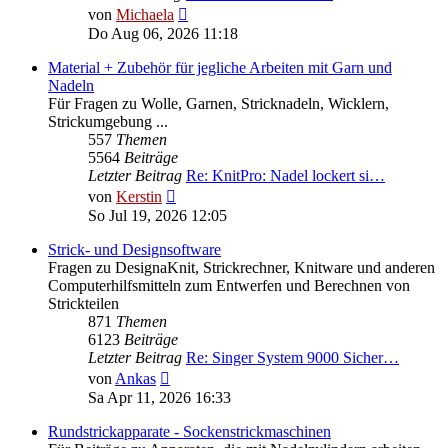
Neuester
von
Michaela
Beitrag
Do Aug 06, 2026 11:18
Material + Zubehör für jegliche Arbeiten mit Garn und
Nadeln
Für Fragen zu Wolle, Garnen, Stricknadeln, Wicklern,
Strickumgebung ...
557
Themen
5564
Beiträge
Letzter Beitrag
Re: KnitPro: Nadel lockert si…
Neuester
von
Kerstin
Beitrag
So Jul 19, 2026 12:05
Strick- und Designsoftware
Fragen zu DesignaKnit, Strickrechner, Knitware und anderen
Computerhilfsmitteln zum Entwerfen und Berechnen von
Strickteilen
871
Themen
6123
Beiträge
Letzter Beitrag
Re: Singer System 9000 Sicher…
Neuester
von
Ankas
Beitrag
Sa Apr 11, 2026 16:33
Rundstrickapparate - Sockenstrickmaschinen