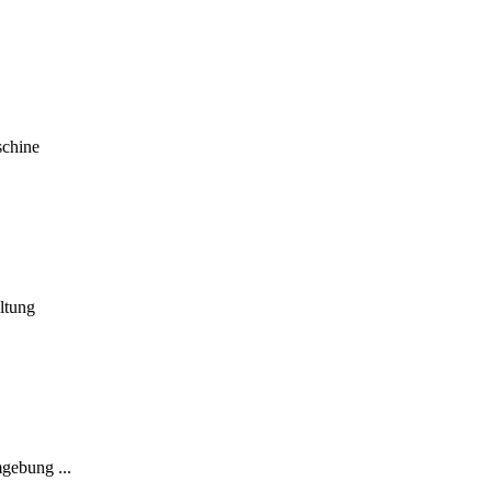
schine
ltung
gebung ...