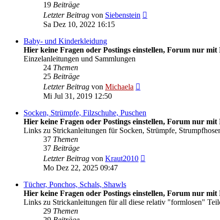
19
Beiträge
Neuester
Letzter Beitrag
von
Siebenstein
Beitrag
Sa Dez 10, 2022 16:15
Baby- und Kinderkleidung
Hier keine Fragen oder Postings einstellen, Forum nur mit 
Einzelanleitungen und Sammlungen
24
Themen
25
Beiträge
Neuester
Letzter Beitrag
von
Michaela
Beitrag
Mi Jul 31, 2019 12:50
Socken, Strümpfe, Filzschuhe, Puschen
Hier keine Fragen oder Postings einstellen, Forum nur mit 
Links zu Strickanleitungen für Socken, Strümpfe, Strumpfhosen
37
Themen
37
Beiträge
Neuester
Letzter Beitrag
von
Kraut2010
Beitrag
Mo Dez 22, 2025 09:47
Tücher, Ponchos, Schals, Shawls
Hier keine Fragen oder Postings einstellen, Forum nur mit 
Links zu Strickanleitungen für all diese relativ "formlosen" Teil
29
Themen
29
Beiträge