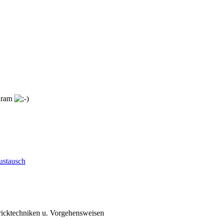
 Kram
ustausch
ricktechniken u. Vorgehensweisen