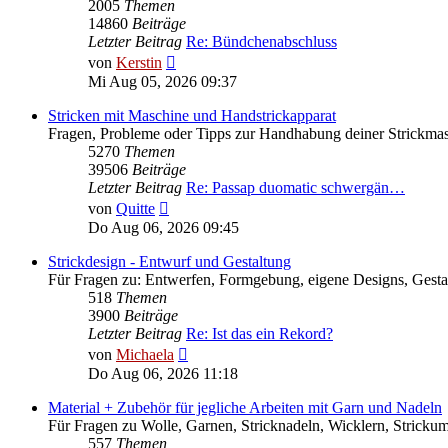
2005
Themen
14860
Beiträge
Letzter Beitrag
Re: Bündchenabschluss
Neuester
von
Kerstin
Beitrag
Mi Aug 05, 2026 09:37
Stricken mit Maschine und Handstrickapparat
Fragen, Probleme oder Tipps zur Handhabung deiner Strickma
5270
Themen
39506
Beiträge
Letzter Beitrag
Re: Passap duomatic schwergän…
Neuester
von
Quitte
Beitrag
Do Aug 06, 2026 09:45
Strickdesign - Entwurf und Gestaltung
Für Fragen zu: Entwerfen, Formgebung, eigene Designs, Gesta
518
Themen
3900
Beiträge
Letzter Beitrag
Re: Ist das ein Rekord?
Neuester
von
Michaela
Beitrag
Do Aug 06, 2026 11:18
Material + Zubehör für jegliche Arbeiten mit Garn und Nadeln
Für Fragen zu Wolle, Garnen, Stricknadeln, Wicklern, Strickum
557
Themen