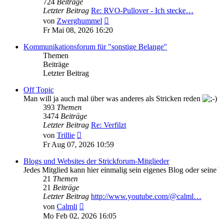
724
Beiträge
Letzter Beitrag
Re: RVO-Pullover - Ich stecke…
Neuester
von
Zwerghummel
Beitrag
Fr Mai 08, 2026 16:20
Kommunikationsforum für "sonstige Belange"
Themen
Beiträge
Letzter Beitrag
Off Topic
Man will ja auch mal über was anderes als Stricken reden
393
Themen
3474
Beiträge
Letzter Beitrag
Re: Verfilzt
Neuester
von
Trillie
Beitrag
Fr Aug 07, 2026 10:59
Blogs und Websites der Strickforum-Mitglieder
Jedes Mitglied kann hier einmalig sein eigenes Blog oder seine
21
Themen
21
Beiträge
Letzter Beitrag
http://www.youtube.com/@calml…
Neuester
von
Calmli
Beitrag
Mo Feb 02, 2026 16:05