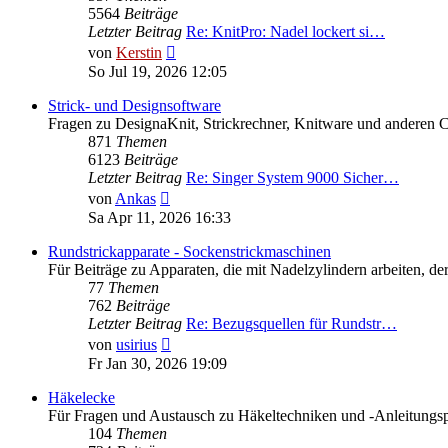
5564
Beiträge
Letzter Beitrag
Re: KnitPro: Nadel lockert si…
Neuester
von
Kerstin
Beitrag
So Jul 19, 2026 12:05
Strick- und Designsoftware
Fragen zu DesignaKnit, Strickrechner, Knitware und anderen 
871
Themen
6123
Beiträge
Letzter Beitrag
Re: Singer System 9000 Sicher…
Neuester
von
Ankas
Beitrag
Sa Apr 11, 2026 16:33
Rundstrickapparate - Sockenstrickmaschinen
Für Beiträge zu Apparaten, die mit Nadelzylindern arbeiten,
77
Themen
762
Beiträge
Letzter Beitrag
Re: Bezugsquellen für Rundstr…
Neuester
von
usirius
Beitrag
Fr Jan 30, 2026 19:09
Häkelecke
Für Fragen und Austausch zu Häkeltechniken und -Anleitungs
104
Themen