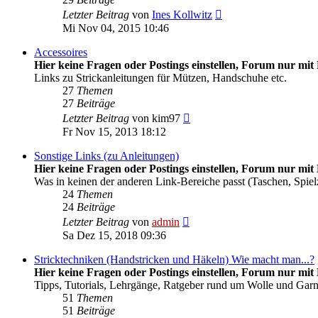
Neuester
Letzter Beitrag
von
Ines Kollwitz
Beitrag
Mi Nov 04, 2015 10:46
Accessoires
Hier keine Fragen oder Postings einstellen, Forum nur mit 
Links zu Strickanleitungen für Mützen, Handschuhe etc.
27
Themen
27
Beiträge
Neuester
Letzter Beitrag
von
kim97
Beitrag
Fr Nov 15, 2013 18:12
Sonstige Links (zu Anleitungen)
Hier keine Fragen oder Postings einstellen, Forum nur mit 
Was in keinen der anderen Link-Bereiche passt (Taschen, Spiel
24
Themen
24
Beiträge
Neuester
Letzter Beitrag
von
admin
Beitrag
Sa Dez 15, 2018 09:36
Stricktechniken (Handstricken und Häkeln) Wie macht man...?
Hier keine Fragen oder Postings einstellen, Forum nur mit 
Tipps, Tutorials, Lehrgänge, Ratgeber rund um Wolle und Gar
51
Themen
51
Beiträge