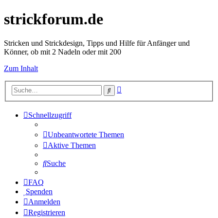
strickforum.de
Stricken und Strickdesign, Tipps und Hilfe für Anfänger und
Könner, ob mit 2 Nadeln oder mit 200
Zum Inhalt
Erweiterte
Suche
Suche
Schnellzugriff
Unbeantwortete Themen
Aktive Themen
Suche
FAQ
Spenden
Anmelden
Registrieren