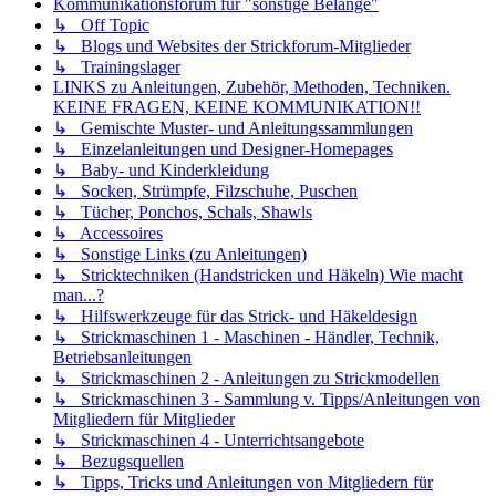
Kommunikationsforum für "sonstige Belange"
↳ Off Topic
↳ Blogs und Websites der Strickforum-Mitglieder
↳ Trainingslager
LINKS zu Anleitungen, Zubehör, Methoden, Techniken.
KEINE FRAGEN, KEINE KOMMUNIKATION!!
↳ Gemischte Muster- und Anleitungssammlungen
↳ Einzelanleitungen und Designer-Homepages
↳ Baby- und Kinderkleidung
↳ Socken, Strümpfe, Filzschuhe, Puschen
↳ Tücher, Ponchos, Schals, Shawls
↳ Accessoires
↳ Sonstige Links (zu Anleitungen)
↳ Stricktechniken (Handstricken und Häkeln) Wie macht
man...?
↳ Hilfswerkzeuge für das Strick- und Häkeldesign
↳ Strickmaschinen 1 - Maschinen - Händler, Technik,
Betriebsanleitungen
↳ Strickmaschinen 2 - Anleitungen zu Strickmodellen
↳ Strickmaschinen 3 - Sammlung v. Tipps/Anleitungen von
Mitgliedern für Mitglieder
↳ Strickmaschinen 4 - Unterrichtsangebote
↳ Bezugsquellen
↳ Tipps, Tricks und Anleitungen von Mitgliedern für