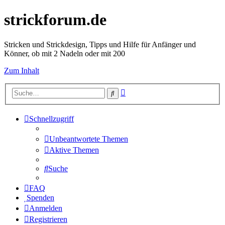
strickforum.de
Stricken und Strickdesign, Tipps und Hilfe für Anfänger und
Könner, ob mit 2 Nadeln oder mit 200
Zum Inhalt
Erweiterte
Suche
Suche
Schnellzugriff
Unbeantwortete Themen
Aktive Themen
Suche
FAQ
Spenden
Anmelden
Registrieren