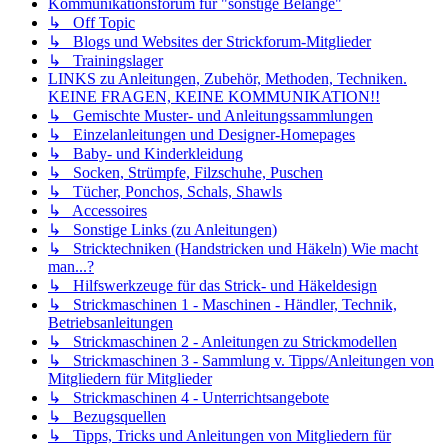
Kommunikationsforum für "sonstige Belange"
↳ Off Topic
↳ Blogs und Websites der Strickforum-Mitglieder
↳ Trainingslager
LINKS zu Anleitungen, Zubehör, Methoden, Techniken.
KEINE FRAGEN, KEINE KOMMUNIKATION!!
↳ Gemischte Muster- und Anleitungssammlungen
↳ Einzelanleitungen und Designer-Homepages
↳ Baby- und Kinderkleidung
↳ Socken, Strümpfe, Filzschuhe, Puschen
↳ Tücher, Ponchos, Schals, Shawls
↳ Accessoires
↳ Sonstige Links (zu Anleitungen)
↳ Stricktechniken (Handstricken und Häkeln) Wie macht
man...?
↳ Hilfswerkzeuge für das Strick- und Häkeldesign
↳ Strickmaschinen 1 - Maschinen - Händler, Technik,
Betriebsanleitungen
↳ Strickmaschinen 2 - Anleitungen zu Strickmodellen
↳ Strickmaschinen 3 - Sammlung v. Tipps/Anleitungen von
Mitgliedern für Mitglieder
↳ Strickmaschinen 4 - Unterrichtsangebote
↳ Bezugsquellen
↳ Tipps, Tricks und Anleitungen von Mitgliedern für