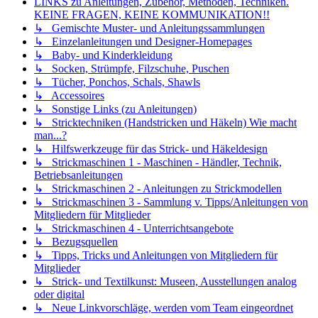
LINKS zu Anleitungen, Zubehör, Methoden, Techniken.
KEINE FRAGEN, KEINE KOMMUNIKATION!!
↳ Gemischte Muster- und Anleitungssammlungen
↳ Einzelanleitungen und Designer-Homepages
↳ Baby- und Kinderkleidung
↳ Socken, Strümpfe, Filzschuhe, Puschen
↳ Tücher, Ponchos, Schals, Shawls
↳ Accessoires
↳ Sonstige Links (zu Anleitungen)
↳ Stricktechniken (Handstricken und Häkeln) Wie macht
man...?
↳ Hilfswerkzeuge für das Strick- und Häkeldesign
↳ Strickmaschinen 1 - Maschinen - Händler, Technik,
Betriebsanleitungen
↳ Strickmaschinen 2 - Anleitungen zu Strickmodellen
↳ Strickmaschinen 3 - Sammlung v. Tipps/Anleitungen von
Mitgliedern für Mitglieder
↳ Strickmaschinen 4 - Unterrichtsangebote
↳ Bezugsquellen
↳ Tipps, Tricks und Anleitungen von Mitgliedern für
Mitglieder
↳ Strick- und Textilkunst: Museen, Ausstellungen analog
oder digital
↳ Neue Linkvorschläge, werden vom Team eingeordnet