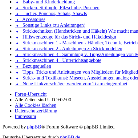
↳ Baby- und Kinderkleidung
↳ Socken, Strümpfe, Filzschuhe, Puschen
↳ Tücher, Ponchos, Schals, Shawls
↳ Accessoires
↳ Sonstige Links (zu Anleitungen)
↳ Stricktechniken (Handstricken und Häkeln) Wie macht man.
↳ Hilfswerkzeuge für das Strick- und Häkeldesign
↳ Strickmaschinen 1 - Maschinen - Händler, Technik, Betrieb
↳ Strickmaschinen 2 - Anleitungen zu Strickmodellen
↳ Strickmaschinen 3 - Sammlung v. Tipps/Anleitungen von Mit
↳ Strickmaschinen 4 - Unterrichtsangebote
↳ Bezugsquellen
↳ Tipps, Tricks und Anleitungen von Mitgliedern für Mitglied
↳ Strick- und Textilkunst: Museen, Ausstellungen analog oder 
↳ Neue Linkvorschläge, werden vom Team eingeordnet
Foren-Übersicht
Alle Zeiten sind
UTC+02:00
Alle Cookies löschen
Datenschutzerklärung
Impressum
Powered by
phpBB
® Forum Software © phpBB Limited
Deutsche Übersetzung durch
phpBB.de