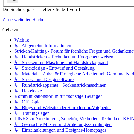
Die Suche ergab 1 Treffer • Seite
1
von
1
Zur erweiterten Suche
Gehe zu
Wichtig
↳ Allgemeine Informationen
Stricken/Knitting - Forum für fachliche Fragen und Gedankena
↳ Handstricken - Techniken und Vorgehensweisen
↳ Stricken mit Maschine und Handstrickapparat
↳ Strickdesign - Entwurf und Gestaltung
↳ Material + Zubehör für jegliche Arbeiten mit Garn und Nad
↳ Strick- und Designsoftware
↳ Rundstrickapparate - Sockenstrickmaschinen
↳ Häkelecke
Kommunikationsforum für "sonstige Belange"
↳ Off Topic
↳ Blogs und Websites der Strickforum-Mitglieder
↳ Trainingslager
LINKS zu Anleitungen, Zubehör, Methoden, Techniken
↳ Gemischte Muster- und Anleitungssammlungen
↳ Einzelanleitungen und Designer-Homepages