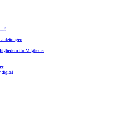
..?
sanleitungen
gliedern für Mitglieder
er
digital