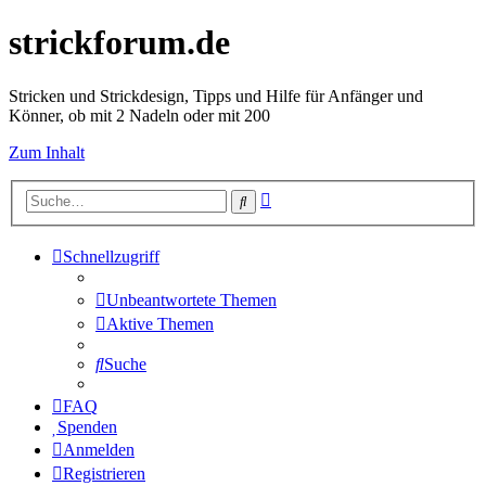
strickforum.de
Stricken und Strickdesign, Tipps und Hilfe für Anfänger und
Könner, ob mit 2 Nadeln oder mit 200
Zum Inhalt
Erweiterte
Suche
Suche
Schnellzugriff
Unbeantwortete Themen
Aktive Themen
Suche
FAQ
Spenden
Anmelden
Registrieren