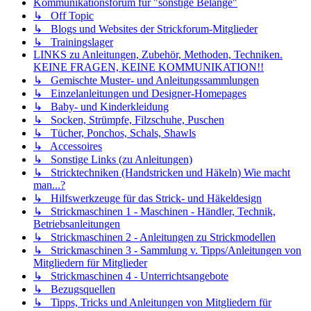
Kommunikationsforum für "sonstige Belange"
↳ Off Topic
↳ Blogs und Websites der Strickforum-Mitglieder
↳ Trainingslager
LINKS zu Anleitungen, Zubehör, Methoden, Techniken.
KEINE FRAGEN, KEINE KOMMUNIKATION!!
↳ Gemischte Muster- und Anleitungssammlungen
↳ Einzelanleitungen und Designer-Homepages
↳ Baby- und Kinderkleidung
↳ Socken, Strümpfe, Filzschuhe, Puschen
↳ Tücher, Ponchos, Schals, Shawls
↳ Accessoires
↳ Sonstige Links (zu Anleitungen)
↳ Stricktechniken (Handstricken und Häkeln) Wie macht
man...?
↳ Hilfswerkzeuge für das Strick- und Häkeldesign
↳ Strickmaschinen 1 - Maschinen - Händler, Technik,
Betriebsanleitungen
↳ Strickmaschinen 2 - Anleitungen zu Strickmodellen
↳ Strickmaschinen 3 - Sammlung v. Tipps/Anleitungen von
Mitgliedern für Mitglieder
↳ Strickmaschinen 4 - Unterrichtsangebote
↳ Bezugsquellen
↳ Tipps, Tricks und Anleitungen von Mitgliedern für