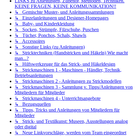
LINKS zu Anleitungen, Zubehör, Methoden, Techniken.
KEINE FRAGEN, KEINE KOMMUNIKATION!!
↳ Gemischte Muster- und Anleitungssammlungen
↳ Einzelanleitungen und Designer-Homepages
↳ Baby- und Kinderkleidung
↳ Socken, Strümpfe, Filzschuhe, Puschen
↳ Tücher, Ponchos, Schals, Shawls
↳ Accessoires
↳ Sonstige Links (zu Anleitungen)
↳ Stricktechniken (Handstricken und Häkeln) Wie macht
man...?
↳ Hilfswerkzeuge für das Strick- und Häkeldesign
↳ Strickmaschinen 1 - Maschinen - Händler, Technik,
Betriebsanleitungen
↳ Strickmaschinen 2 - Anleitungen zu Strickmodellen
↳ Strickmaschinen 3 - Sammlung v. Tipps/Anleitungen von
Mitgliedern für Mitglieder
↳ Strickmaschinen 4 - Unterrichtsangebote
↳ Bezugsquellen
↳ Tipps, Tricks und Anleitungen von Mitgliedern für
Mitglieder
↳ Strick- und Textilkunst: Museen, Ausstellungen analog
oder digital
↳ Neue Linkvorschläge, werden vom Team eingeordnet