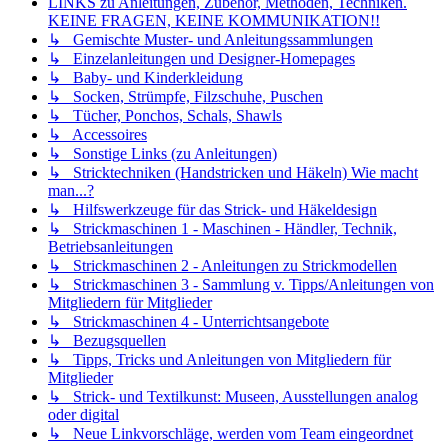
LINKS zu Anleitungen, Zubehör, Methoden, Techniken.
KEINE FRAGEN, KEINE KOMMUNIKATION!!
↳ Gemischte Muster- und Anleitungssammlungen
↳ Einzelanleitungen und Designer-Homepages
↳ Baby- und Kinderkleidung
↳ Socken, Strümpfe, Filzschuhe, Puschen
↳ Tücher, Ponchos, Schals, Shawls
↳ Accessoires
↳ Sonstige Links (zu Anleitungen)
↳ Stricktechniken (Handstricken und Häkeln) Wie macht
man...?
↳ Hilfswerkzeuge für das Strick- und Häkeldesign
↳ Strickmaschinen 1 - Maschinen - Händler, Technik,
Betriebsanleitungen
↳ Strickmaschinen 2 - Anleitungen zu Strickmodellen
↳ Strickmaschinen 3 - Sammlung v. Tipps/Anleitungen von
Mitgliedern für Mitglieder
↳ Strickmaschinen 4 - Unterrichtsangebote
↳ Bezugsquellen
↳ Tipps, Tricks und Anleitungen von Mitgliedern für
Mitglieder
↳ Strick- und Textilkunst: Museen, Ausstellungen analog
oder digital
↳ Neue Linkvorschläge, werden vom Team eingeordnet