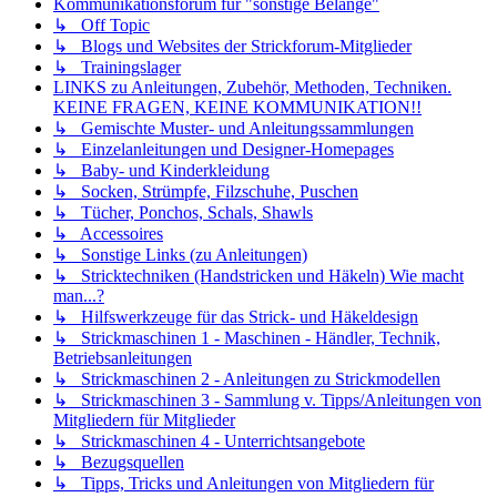
Kommunikationsforum für "sonstige Belange"
↳ Off Topic
↳ Blogs und Websites der Strickforum-Mitglieder
↳ Trainingslager
LINKS zu Anleitungen, Zubehör, Methoden, Techniken.
KEINE FRAGEN, KEINE KOMMUNIKATION!!
↳ Gemischte Muster- und Anleitungssammlungen
↳ Einzelanleitungen und Designer-Homepages
↳ Baby- und Kinderkleidung
↳ Socken, Strümpfe, Filzschuhe, Puschen
↳ Tücher, Ponchos, Schals, Shawls
↳ Accessoires
↳ Sonstige Links (zu Anleitungen)
↳ Stricktechniken (Handstricken und Häkeln) Wie macht
man...?
↳ Hilfswerkzeuge für das Strick- und Häkeldesign
↳ Strickmaschinen 1 - Maschinen - Händler, Technik,
Betriebsanleitungen
↳ Strickmaschinen 2 - Anleitungen zu Strickmodellen
↳ Strickmaschinen 3 - Sammlung v. Tipps/Anleitungen von
Mitgliedern für Mitglieder
↳ Strickmaschinen 4 - Unterrichtsangebote
↳ Bezugsquellen
↳ Tipps, Tricks und Anleitungen von Mitgliedern für