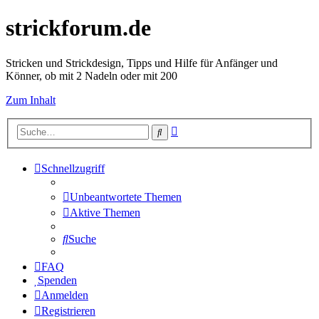
strickforum.de
Stricken und Strickdesign, Tipps und Hilfe für Anfänger und
Könner, ob mit 2 Nadeln oder mit 200
Zum Inhalt
Erweiterte
Suche
Suche
Schnellzugriff
Unbeantwortete Themen
Aktive Themen
Suche
FAQ
Spenden
Anmelden
Registrieren