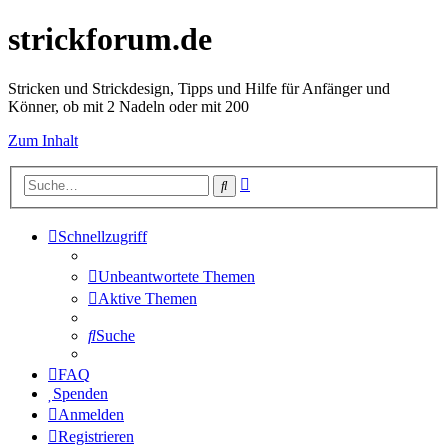
strickforum.de
Stricken und Strickdesign, Tipps und Hilfe für Anfänger und
Könner, ob mit 2 Nadeln oder mit 200
Zum Inhalt
Erweiterte
Suche
Suche
Schnellzugriff
Unbeantwortete Themen
Aktive Themen
Suche
FAQ
Spenden
Anmelden
Registrieren