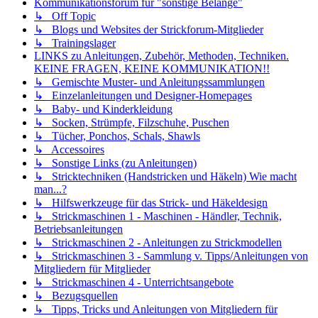
Kommunikationsforum für "sonstige Belange"
↳ Off Topic
↳ Blogs und Websites der Strickforum-Mitglieder
↳ Trainingslager
LINKS zu Anleitungen, Zubehör, Methoden, Techniken.
KEINE FRAGEN, KEINE KOMMUNIKATION!!
↳ Gemischte Muster- und Anleitungssammlungen
↳ Einzelanleitungen und Designer-Homepages
↳ Baby- und Kinderkleidung
↳ Socken, Strümpfe, Filzschuhe, Puschen
↳ Tücher, Ponchos, Schals, Shawls
↳ Accessoires
↳ Sonstige Links (zu Anleitungen)
↳ Stricktechniken (Handstricken und Häkeln) Wie macht
man...?
↳ Hilfswerkzeuge für das Strick- und Häkeldesign
↳ Strickmaschinen 1 - Maschinen - Händler, Technik,
Betriebsanleitungen
↳ Strickmaschinen 2 - Anleitungen zu Strickmodellen
↳ Strickmaschinen 3 - Sammlung v. Tipps/Anleitungen von
Mitgliedern für Mitglieder
↳ Strickmaschinen 4 - Unterrichtsangebote
↳ Bezugsquellen
↳ Tipps, Tricks und Anleitungen von Mitgliedern für