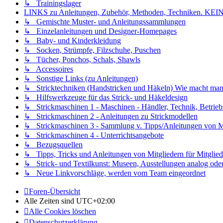
↳ Trainingslager
LINKS zu Anleitungen, Zubehör, Methoden, Techniken
↳ Gemischte Muster- und Anleitungssammlungen
↳ Einzelanleitungen und Designer-Homepages
↳ Baby- und Kinderkleidung
↳ Socken, Strümpfe, Filzschuhe, Puschen
↳ Tücher, Ponchos, Schals, Shawls
↳ Accessoires
↳ Sonstige Links (zu Anleitungen)
↳ Stricktechniken (Handstricken und Häkeln) Wie macht man.
↳ Hilfswerkzeuge für das Strick- und Häkeldesign
↳ Strickmaschinen 1 - Maschinen - Händler, Technik, Betrieb
↳ Strickmaschinen 2 - Anleitungen zu Strickmodellen
↳ Strickmaschinen 3 - Sammlung v. Tipps/Anleitungen von Mit
↳ Strickmaschinen 4 - Unterrichtsangebote
↳ Bezugsquellen
↳ Tipps, Tricks und Anleitungen von Mitgliedern für Mitglied
↳ Strick- und Textilkunst: Museen, Ausstellungen analog oder 
↳ Neue Linkvorschläge, werden vom Team eingeordnet
Foren-Übersicht
Alle Zeiten sind
UTC+02:00
Alle Cookies löschen
Datenschutzerklärung