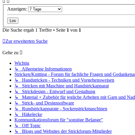
Anzeigen:
Die Suche ergab 1 Treffer • Seite
1
von
1
Zur erweiterten Suche
Gehe zu
Wichtig
↳ Allgemeine Informationen
Stricken/Knitting - Forum für fachliche Fragen und Gedankena
↳ Handstricken - Techniken und Vorgehensweisen
↳ Stricken mit Maschine und Handstrickapparat
↳ Strickdesign - Entwurf und Gestaltung
↳ Material + Zubehör für jegliche Arbeiten mit Garn und Nad
↳ Strick- und Designsoftware
↳ Rundstrickapparate - Sockenstrickmaschinen
↳ Häkelecke
Kommunikationsforum für "sonstige Belange"
↳ Off Topic
↳ Blogs und Websites der Strickforum-Mitglieder