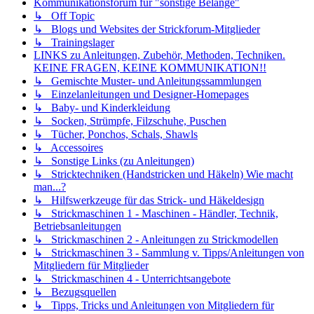
Kommunikationsforum für "sonstige Belange"
↳ Off Topic
↳ Blogs und Websites der Strickforum-Mitglieder
↳ Trainingslager
LINKS zu Anleitungen, Zubehör, Methoden, Techniken.
KEINE FRAGEN, KEINE KOMMUNIKATION!!
↳ Gemischte Muster- und Anleitungssammlungen
↳ Einzelanleitungen und Designer-Homepages
↳ Baby- und Kinderkleidung
↳ Socken, Strümpfe, Filzschuhe, Puschen
↳ Tücher, Ponchos, Schals, Shawls
↳ Accessoires
↳ Sonstige Links (zu Anleitungen)
↳ Stricktechniken (Handstricken und Häkeln) Wie macht
man...?
↳ Hilfswerkzeuge für das Strick- und Häkeldesign
↳ Strickmaschinen 1 - Maschinen - Händler, Technik,
Betriebsanleitungen
↳ Strickmaschinen 2 - Anleitungen zu Strickmodellen
↳ Strickmaschinen 3 - Sammlung v. Tipps/Anleitungen von
Mitgliedern für Mitglieder
↳ Strickmaschinen 4 - Unterrichtsangebote
↳ Bezugsquellen
↳ Tipps, Tricks und Anleitungen von Mitgliedern für