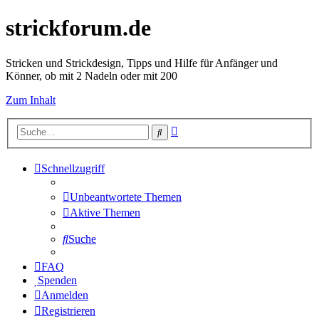
strickforum.de
Stricken und Strickdesign, Tipps und Hilfe für Anfänger und
Könner, ob mit 2 Nadeln oder mit 200
Zum Inhalt
Erweiterte
Suche
Suche
Schnellzugriff
Unbeantwortete Themen
Aktive Themen
Suche
FAQ
Spenden
Anmelden
Registrieren