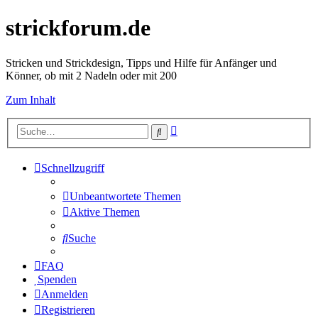
strickforum.de
Stricken und Strickdesign, Tipps und Hilfe für Anfänger und
Könner, ob mit 2 Nadeln oder mit 200
Zum Inhalt
Erweiterte
Suche
Suche
Schnellzugriff
Unbeantwortete Themen
Aktive Themen
Suche
FAQ
Spenden
Anmelden
Registrieren