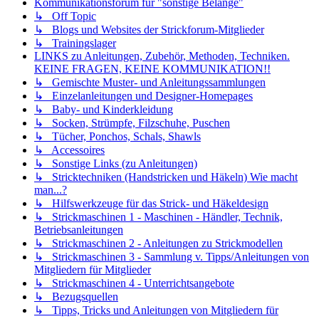
Kommunikationsforum für "sonstige Belange"
↳ Off Topic
↳ Blogs und Websites der Strickforum-Mitglieder
↳ Trainingslager
LINKS zu Anleitungen, Zubehör, Methoden, Techniken.
KEINE FRAGEN, KEINE KOMMUNIKATION!!
↳ Gemischte Muster- und Anleitungssammlungen
↳ Einzelanleitungen und Designer-Homepages
↳ Baby- und Kinderkleidung
↳ Socken, Strümpfe, Filzschuhe, Puschen
↳ Tücher, Ponchos, Schals, Shawls
↳ Accessoires
↳ Sonstige Links (zu Anleitungen)
↳ Stricktechniken (Handstricken und Häkeln) Wie macht
man...?
↳ Hilfswerkzeuge für das Strick- und Häkeldesign
↳ Strickmaschinen 1 - Maschinen - Händler, Technik,
Betriebsanleitungen
↳ Strickmaschinen 2 - Anleitungen zu Strickmodellen
↳ Strickmaschinen 3 - Sammlung v. Tipps/Anleitungen von
Mitgliedern für Mitglieder
↳ Strickmaschinen 4 - Unterrichtsangebote
↳ Bezugsquellen
↳ Tipps, Tricks und Anleitungen von Mitgliedern für