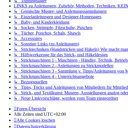
↳ Trainingslager
LINKS zu Anleitungen, Zubehör, Methoden, Techniken
↳ Gemischte Muster- und Anleitungssammlungen
↳ Einzelanleitungen und Designer-Homepages
↳ Baby- und Kinderkleidung
↳ Socken, Strümpfe, Filzschuhe, Puschen
↳ Tücher, Ponchos, Schals, Shawls
↳ Accessoires
↳ Sonstige Links (zu Anleitungen)
↳ Stricktechniken (Handstricken und Häkeln) Wie macht man.
↳ Hilfswerkzeuge für das Strick- und Häkeldesign
↳ Strickmaschinen 1 - Maschinen - Händler, Technik, Betrieb
↳ Strickmaschinen 2 - Anleitungen zu Strickmodellen
↳ Strickmaschinen 3 - Sammlung v. Tipps/Anleitungen von Mit
↳ Strickmaschinen 4 - Unterrichtsangebote
↳ Bezugsquellen
↳ Tipps, Tricks und Anleitungen von Mitgliedern für Mitglied
↳ Strick- und Textilkunst: Museen, Ausstellungen analog oder 
↳ Neue Linkvorschläge, werden vom Team eingeordnet
Foren-Übersicht
Alle Zeiten sind
UTC+02:00
Alle Cookies löschen
Datenschutzerklärung