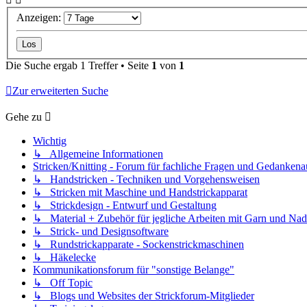
Anzeigen:
Die Suche ergab 1 Treffer • Seite
1
von
1
Zur erweiterten Suche
Gehe zu
Wichtig
↳ Allgemeine Informationen
Stricken/Knitting - Forum für fachliche Fragen und Gedankena
↳ Handstricken - Techniken und Vorgehensweisen
↳ Stricken mit Maschine und Handstrickapparat
↳ Strickdesign - Entwurf und Gestaltung
↳ Material + Zubehör für jegliche Arbeiten mit Garn und Nad
↳ Strick- und Designsoftware
↳ Rundstrickapparate - Sockenstrickmaschinen
↳ Häkelecke
Kommunikationsforum für "sonstige Belange"
↳ Off Topic
↳ Blogs und Websites der Strickforum-Mitglieder