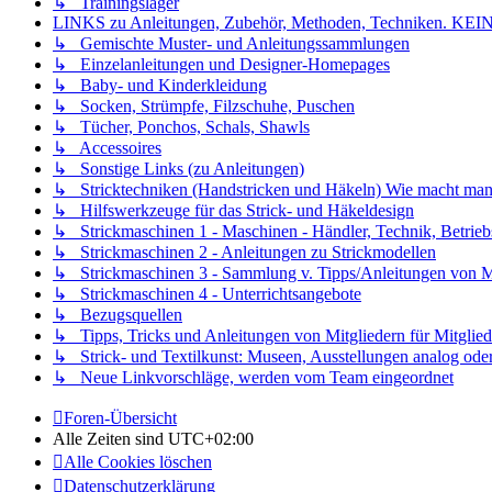
↳ Trainingslager
LINKS zu Anleitungen, Zubehör, Methoden, Techniken
↳ Gemischte Muster- und Anleitungssammlungen
↳ Einzelanleitungen und Designer-Homepages
↳ Baby- und Kinderkleidung
↳ Socken, Strümpfe, Filzschuhe, Puschen
↳ Tücher, Ponchos, Schals, Shawls
↳ Accessoires
↳ Sonstige Links (zu Anleitungen)
↳ Stricktechniken (Handstricken und Häkeln) Wie macht man.
↳ Hilfswerkzeuge für das Strick- und Häkeldesign
↳ Strickmaschinen 1 - Maschinen - Händler, Technik, Betrieb
↳ Strickmaschinen 2 - Anleitungen zu Strickmodellen
↳ Strickmaschinen 3 - Sammlung v. Tipps/Anleitungen von Mit
↳ Strickmaschinen 4 - Unterrichtsangebote
↳ Bezugsquellen
↳ Tipps, Tricks und Anleitungen von Mitgliedern für Mitglied
↳ Strick- und Textilkunst: Museen, Ausstellungen analog oder 
↳ Neue Linkvorschläge, werden vom Team eingeordnet
Foren-Übersicht
Alle Zeiten sind
UTC+02:00
Alle Cookies löschen
Datenschutzerklärung