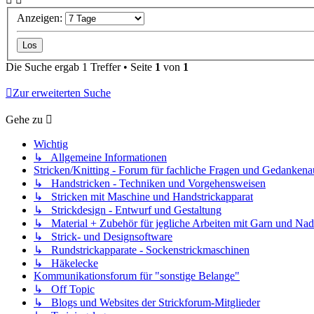
Anzeigen:
Die Suche ergab 1 Treffer • Seite
1
von
1
Zur erweiterten Suche
Gehe zu
Wichtig
↳ Allgemeine Informationen
Stricken/Knitting - Forum für fachliche Fragen und Gedankena
↳ Handstricken - Techniken und Vorgehensweisen
↳ Stricken mit Maschine und Handstrickapparat
↳ Strickdesign - Entwurf und Gestaltung
↳ Material + Zubehör für jegliche Arbeiten mit Garn und Nad
↳ Strick- und Designsoftware
↳ Rundstrickapparate - Sockenstrickmaschinen
↳ Häkelecke
Kommunikationsforum für "sonstige Belange"
↳ Off Topic
↳ Blogs und Websites der Strickforum-Mitglieder