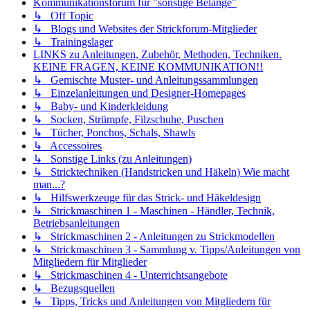
Kommunikationsforum für "sonstige Belange"
↳ Off Topic
↳ Blogs und Websites der Strickforum-Mitglieder
↳ Trainingslager
LINKS zu Anleitungen, Zubehör, Methoden, Techniken.
KEINE FRAGEN, KEINE KOMMUNIKATION!!
↳ Gemischte Muster- und Anleitungssammlungen
↳ Einzelanleitungen und Designer-Homepages
↳ Baby- und Kinderkleidung
↳ Socken, Strümpfe, Filzschuhe, Puschen
↳ Tücher, Ponchos, Schals, Shawls
↳ Accessoires
↳ Sonstige Links (zu Anleitungen)
↳ Stricktechniken (Handstricken und Häkeln) Wie macht
man...?
↳ Hilfswerkzeuge für das Strick- und Häkeldesign
↳ Strickmaschinen 1 - Maschinen - Händler, Technik,
Betriebsanleitungen
↳ Strickmaschinen 2 - Anleitungen zu Strickmodellen
↳ Strickmaschinen 3 - Sammlung v. Tipps/Anleitungen von
Mitgliedern für Mitglieder
↳ Strickmaschinen 4 - Unterrichtsangebote
↳ Bezugsquellen
↳ Tipps, Tricks und Anleitungen von Mitgliedern für