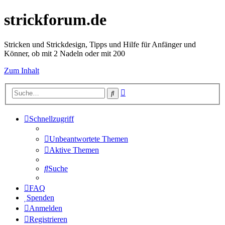
strickforum.de
Stricken und Strickdesign, Tipps und Hilfe für Anfänger und
Könner, ob mit 2 Nadeln oder mit 200
Zum Inhalt
Erweiterte
Suche
Suche
Schnellzugriff
Unbeantwortete Themen
Aktive Themen
Suche
FAQ
Spenden
Anmelden
Registrieren