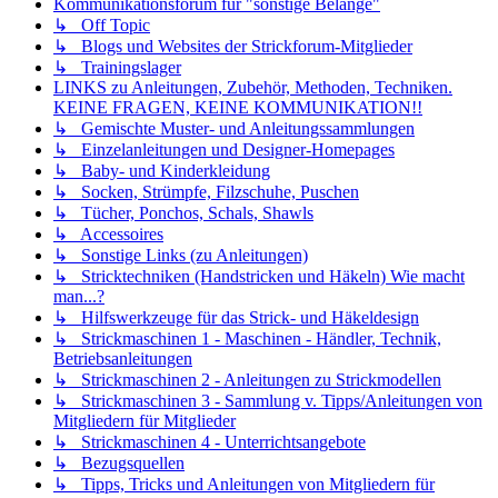
Kommunikationsforum für "sonstige Belange"
↳ Off Topic
↳ Blogs und Websites der Strickforum-Mitglieder
↳ Trainingslager
LINKS zu Anleitungen, Zubehör, Methoden, Techniken.
KEINE FRAGEN, KEINE KOMMUNIKATION!!
↳ Gemischte Muster- und Anleitungssammlungen
↳ Einzelanleitungen und Designer-Homepages
↳ Baby- und Kinderkleidung
↳ Socken, Strümpfe, Filzschuhe, Puschen
↳ Tücher, Ponchos, Schals, Shawls
↳ Accessoires
↳ Sonstige Links (zu Anleitungen)
↳ Stricktechniken (Handstricken und Häkeln) Wie macht
man...?
↳ Hilfswerkzeuge für das Strick- und Häkeldesign
↳ Strickmaschinen 1 - Maschinen - Händler, Technik,
Betriebsanleitungen
↳ Strickmaschinen 2 - Anleitungen zu Strickmodellen
↳ Strickmaschinen 3 - Sammlung v. Tipps/Anleitungen von
Mitgliedern für Mitglieder
↳ Strickmaschinen 4 - Unterrichtsangebote
↳ Bezugsquellen
↳ Tipps, Tricks und Anleitungen von Mitgliedern für