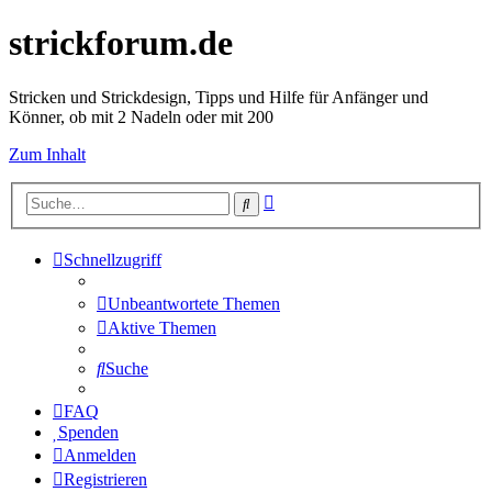
strickforum.de
Stricken und Strickdesign, Tipps und Hilfe für Anfänger und
Könner, ob mit 2 Nadeln oder mit 200
Zum Inhalt
Erweiterte
Suche
Suche
Schnellzugriff
Unbeantwortete Themen
Aktive Themen
Suche
FAQ
Spenden
Anmelden
Registrieren