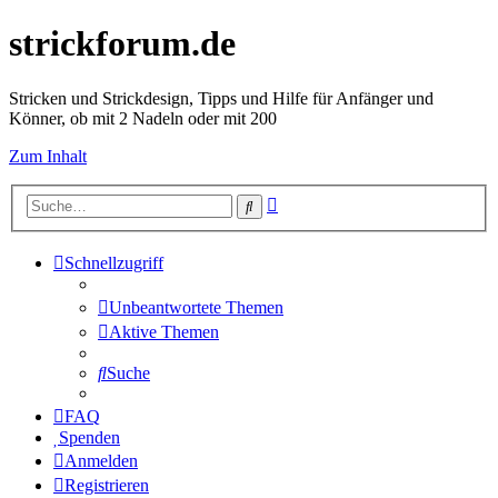
strickforum.de
Stricken und Strickdesign, Tipps und Hilfe für Anfänger und
Könner, ob mit 2 Nadeln oder mit 200
Zum Inhalt
Erweiterte
Suche
Suche
Schnellzugriff
Unbeantwortete Themen
Aktive Themen
Suche
FAQ
Spenden
Anmelden
Registrieren