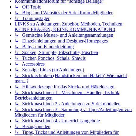
Kommunikationsforum für "sonstige Belange"
↳ Off Topic
↳ Blogs und Websites der Strickforum-Mitglieder
↳ Trainingslager
LINKS zu Anleitungen, Zubehör, Methoden, Techniken.
KEINE FRAGEN, KEINE KOMMUNIKATION!!
↳ Gemischte Muster- und Anleitungssammlungen
↳ Einzelanleitungen und Designer-Homepages
↳ Baby- und Kinderkleidung
↳ Socken, Strümpfe, Filzschuhe, Puschen
↳ Tücher, Ponchos, Schals, Shawls
↳ Accessoires
↳ Sonstige Links (zu Anleitungen)
↳ Stricktechniken (Handstricken und Häkeln) Wie macht
man...?
↳ Hilfswerkzeuge für das Strick- und Häkeldesign
↳ Strickmaschinen 1 - Maschinen - Händler, Technik,
Betriebsanleitungen
↳ Strickmaschinen 2 - Anleitungen zu Strickmodellen
↳ Strickmaschinen 3 - Sammlung v. Tipps/Anleitungen von
Mitgliedern für Mitglieder
↳ Strickmaschinen 4 - Unterrichtsangebote
↳ Bezugsquellen
↳ Tipps, Tricks und Anleitungen von Mitgliedern für