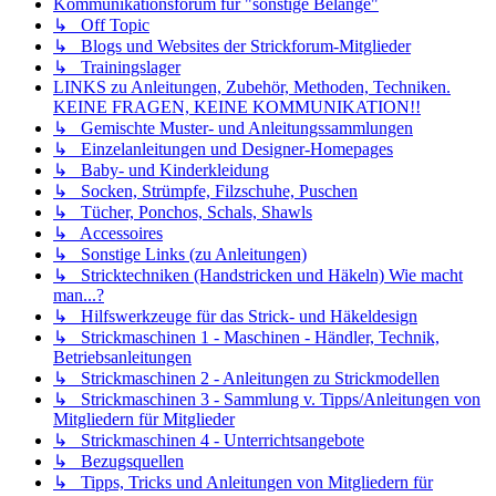
Kommunikationsforum für "sonstige Belange"
↳ Off Topic
↳ Blogs und Websites der Strickforum-Mitglieder
↳ Trainingslager
LINKS zu Anleitungen, Zubehör, Methoden, Techniken.
KEINE FRAGEN, KEINE KOMMUNIKATION!!
↳ Gemischte Muster- und Anleitungssammlungen
↳ Einzelanleitungen und Designer-Homepages
↳ Baby- und Kinderkleidung
↳ Socken, Strümpfe, Filzschuhe, Puschen
↳ Tücher, Ponchos, Schals, Shawls
↳ Accessoires
↳ Sonstige Links (zu Anleitungen)
↳ Stricktechniken (Handstricken und Häkeln) Wie macht
man...?
↳ Hilfswerkzeuge für das Strick- und Häkeldesign
↳ Strickmaschinen 1 - Maschinen - Händler, Technik,
Betriebsanleitungen
↳ Strickmaschinen 2 - Anleitungen zu Strickmodellen
↳ Strickmaschinen 3 - Sammlung v. Tipps/Anleitungen von
Mitgliedern für Mitglieder
↳ Strickmaschinen 4 - Unterrichtsangebote
↳ Bezugsquellen
↳ Tipps, Tricks und Anleitungen von Mitgliedern für