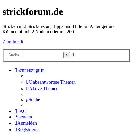
strickforum.de
Stricken und Strickdesign, Tipps und Hilfe für Anfänger und
Könner, ob mit 2 Nadeln oder mit 200
Zum Inhalt
Erweiterte
Suche
Suche
Schnellzugriff
Unbeantwortete Themen
Aktive Themen
Suche
FAQ
Spenden
Anmelden
Registrieren