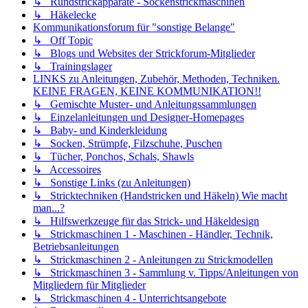
↳ Rundstrickapparate - Sockenstrickmaschinen
↳ Häkelecke
Kommunikationsforum für "sonstige Belange"
↳ Off Topic
↳ Blogs und Websites der Strickforum-Mitglieder
↳ Trainingslager
LINKS zu Anleitungen, Zubehör, Methoden, Techniken.
KEINE FRAGEN, KEINE KOMMUNIKATION!!
↳ Gemischte Muster- und Anleitungssammlungen
↳ Einzelanleitungen und Designer-Homepages
↳ Baby- und Kinderkleidung
↳ Socken, Strümpfe, Filzschuhe, Puschen
↳ Tücher, Ponchos, Schals, Shawls
↳ Accessoires
↳ Sonstige Links (zu Anleitungen)
↳ Stricktechniken (Handstricken und Häkeln) Wie macht
man...?
↳ Hilfswerkzeuge für das Strick- und Häkeldesign
↳ Strickmaschinen 1 - Maschinen - Händler, Technik,
Betriebsanleitungen
↳ Strickmaschinen 2 - Anleitungen zu Strickmodellen
↳ Strickmaschinen 3 - Sammlung v. Tipps/Anleitungen von
Mitgliedern für Mitglieder
↳ Strickmaschinen 4 - Unterrichtsangebote