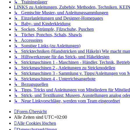
↳ Trainingslager
LINKS zu Anleitungen, Zubehör, Methoden, Techniken
↳ Gemischte Muster- und Anleitungssammlungen
↳ Einzelanleitungen und Designer-Homepages
↳ Baby- und Kinderkleidung
↳ Socken, Strümpfe, Filzschuhe, Puschen
↳ Tücher, Ponchos, Schals, Shawls
↳ Accessoires
↳ Sonstige Links (zu Anleitungen)
↳ Stricktechniken (Handstricken und Häkeln) Wie macht man.
↳ Hilfswerkzeuge für das Strick- und Häkeldesign
↳ Strickmaschinen 1 - Maschinen - Händler, Technik, Betrieb
↳ Strickmaschinen 2 - Anleitungen zu Strickmodellen
↳ Strickmaschinen 3 - Sammlung v. Tipps/Anleitungen von Mit
↳ Strickmaschinen 4 - Unterrichtsangebote
↳ Bezugsquellen
↳ Tipps, Tricks und Anleitungen von Mitgliedern für Mitglied
↳ Strick- und Textilkunst: Museen, Ausstellungen analog oder 
↳ Neue Linkvorschläge, werden vom Team eingeordnet
Foren-Übersicht
Alle Zeiten sind
UTC+02:00
Alle Cookies löschen
Datenschutzerklärung