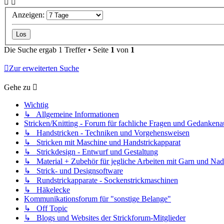
Anzeigen:
Die Suche ergab 1 Treffer • Seite
1
von
1
Zur erweiterten Suche
Gehe zu
Wichtig
↳ Allgemeine Informationen
Stricken/Knitting - Forum für fachliche Fragen und Gedankena
↳ Handstricken - Techniken und Vorgehensweisen
↳ Stricken mit Maschine und Handstrickapparat
↳ Strickdesign - Entwurf und Gestaltung
↳ Material + Zubehör für jegliche Arbeiten mit Garn und Nad
↳ Strick- und Designsoftware
↳ Rundstrickapparate - Sockenstrickmaschinen
↳ Häkelecke
Kommunikationsforum für "sonstige Belange"
↳ Off Topic
↳ Blogs und Websites der Strickforum-Mitglieder