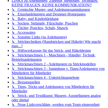
LINKS zu Anleitungen, Zubehör, Methoden, Techniken.
KEINE FRAGEN, KEINE KOMMUNIKATION!!
↳ Gemischte Muster- und Anleitungssammlungen
↳ Einzelanleitungen und Designer-Homepages
↳ Baby- und Kinderkleidung
↳ Socken, Strümpfe, Filzschuhe, Puschen
↳ Tücher, Ponchos, Schals, Shawls
↳ Accessoires
↳ Sonstige Links (zu Anleitungen)
↳ Stricktechniken (Handstricken und Häkeln) Wie macht
man...?
↳ Hilfswerkzeuge für das Strick- und Häkeldesign
↳ Strickmaschinen 1 - Maschinen - Händler, Technik,
Betriebsanleitungen
↳ Strickmaschinen 2 - Anleitungen zu Strickmodellen
↳ Strickmaschinen 3 - Sammlung v. Tipps/Anleitungen von
Mitgliedern für Mitglieder
↳ Strickmaschinen 4 - Unterrichtsangebote
↳ Bezugsquellen
↳ Tipps, Tricks und Anleitungen von Mitgliedern für
Mitglieder
↳ Strick- und Textilkunst: Museen, Ausstellungen analog
oder digital
↳ Neue Linkvorschläge, werden vom Team eingeordnet