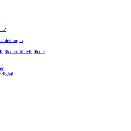
..?
sanleitungen
gliedern für Mitglieder
er
digital