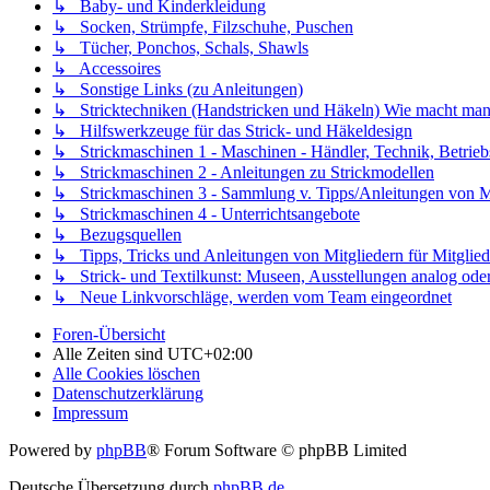
↳ Baby- und Kinderkleidung
↳ Socken, Strümpfe, Filzschuhe, Puschen
↳ Tücher, Ponchos, Schals, Shawls
↳ Accessoires
↳ Sonstige Links (zu Anleitungen)
↳ Stricktechniken (Handstricken und Häkeln) Wie macht man.
↳ Hilfswerkzeuge für das Strick- und Häkeldesign
↳ Strickmaschinen 1 - Maschinen - Händler, Technik, Betrieb
↳ Strickmaschinen 2 - Anleitungen zu Strickmodellen
↳ Strickmaschinen 3 - Sammlung v. Tipps/Anleitungen von Mit
↳ Strickmaschinen 4 - Unterrichtsangebote
↳ Bezugsquellen
↳ Tipps, Tricks und Anleitungen von Mitgliedern für Mitglied
↳ Strick- und Textilkunst: Museen, Ausstellungen analog oder 
↳ Neue Linkvorschläge, werden vom Team eingeordnet
Foren-Übersicht
Alle Zeiten sind
UTC+02:00
Alle Cookies löschen
Datenschutzerklärung
Impressum
Powered by
phpBB
® Forum Software © phpBB Limited
Deutsche Übersetzung durch
phpBB.de