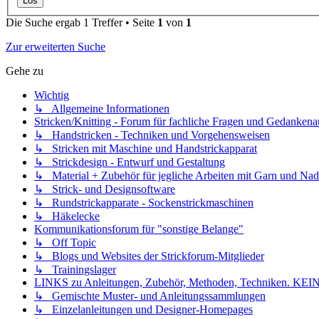
Die Suche ergab 1 Treffer • Seite
1
von
1
Zur erweiterten Suche
Gehe zu
Wichtig
↳ Allgemeine Informationen
Stricken/Knitting - Forum für fachliche Fragen und Gedankena
↳ Handstricken - Techniken und Vorgehensweisen
↳ Stricken mit Maschine und Handstrickapparat
↳ Strickdesign - Entwurf und Gestaltung
↳ Material + Zubehör für jegliche Arbeiten mit Garn und Nad
↳ Strick- und Designsoftware
↳ Rundstrickapparate - Sockenstrickmaschinen
↳ Häkelecke
Kommunikationsforum für "sonstige Belange"
↳ Off Topic
↳ Blogs und Websites der Strickforum-Mitglieder
↳ Trainingslager
LINKS zu Anleitungen, Zubehör, Methoden, Techniken
↳ Gemischte Muster- und Anleitungssammlungen
↳ Einzelanleitungen und Designer-Homepages