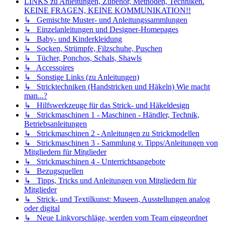
LINKS zu Anleitungen, Zubehör, Methoden, Techniken.
KEINE FRAGEN, KEINE KOMMUNIKATION!!
↳ Gemischte Muster- und Anleitungssammlungen
↳ Einzelanleitungen und Designer-Homepages
↳ Baby- und Kinderkleidung
↳ Socken, Strümpfe, Filzschuhe, Puschen
↳ Tücher, Ponchos, Schals, Shawls
↳ Accessoires
↳ Sonstige Links (zu Anleitungen)
↳ Stricktechniken (Handstricken und Häkeln) Wie macht
man...?
↳ Hilfswerkzeuge für das Strick- und Häkeldesign
↳ Strickmaschinen 1 - Maschinen - Händler, Technik,
Betriebsanleitungen
↳ Strickmaschinen 2 - Anleitungen zu Strickmodellen
↳ Strickmaschinen 3 - Sammlung v. Tipps/Anleitungen von
Mitgliedern für Mitglieder
↳ Strickmaschinen 4 - Unterrichtsangebote
↳ Bezugsquellen
↳ Tipps, Tricks und Anleitungen von Mitgliedern für
Mitglieder
↳ Strick- und Textilkunst: Museen, Ausstellungen analog
oder digital
↳ Neue Linkvorschläge, werden vom Team eingeordnet