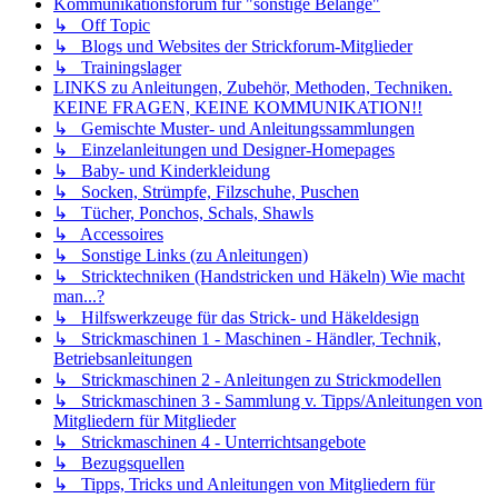
Kommunikationsforum für "sonstige Belange"
↳ Off Topic
↳ Blogs und Websites der Strickforum-Mitglieder
↳ Trainingslager
LINKS zu Anleitungen, Zubehör, Methoden, Techniken.
KEINE FRAGEN, KEINE KOMMUNIKATION!!
↳ Gemischte Muster- und Anleitungssammlungen
↳ Einzelanleitungen und Designer-Homepages
↳ Baby- und Kinderkleidung
↳ Socken, Strümpfe, Filzschuhe, Puschen
↳ Tücher, Ponchos, Schals, Shawls
↳ Accessoires
↳ Sonstige Links (zu Anleitungen)
↳ Stricktechniken (Handstricken und Häkeln) Wie macht
man...?
↳ Hilfswerkzeuge für das Strick- und Häkeldesign
↳ Strickmaschinen 1 - Maschinen - Händler, Technik,
Betriebsanleitungen
↳ Strickmaschinen 2 - Anleitungen zu Strickmodellen
↳ Strickmaschinen 3 - Sammlung v. Tipps/Anleitungen von
Mitgliedern für Mitglieder
↳ Strickmaschinen 4 - Unterrichtsangebote
↳ Bezugsquellen
↳ Tipps, Tricks und Anleitungen von Mitgliedern für