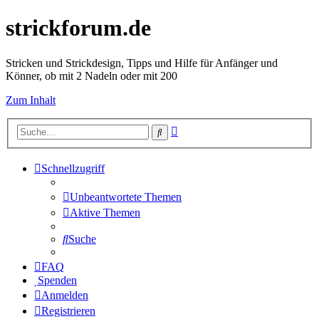
strickforum.de
Stricken und Strickdesign, Tipps und Hilfe für Anfänger und
Könner, ob mit 2 Nadeln oder mit 200
Zum Inhalt
Erweiterte
Suche
Suche
Schnellzugriff
Unbeantwortete Themen
Aktive Themen
Suche
FAQ
Spenden
Anmelden
Registrieren