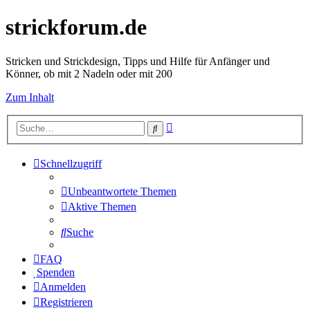
strickforum.de
Stricken und Strickdesign, Tipps und Hilfe für Anfänger und
Könner, ob mit 2 Nadeln oder mit 200
Zum Inhalt
Erweiterte
Suche
Suche
Schnellzugriff
Unbeantwortete Themen
Aktive Themen
Suche
FAQ
Spenden
Anmelden
Registrieren