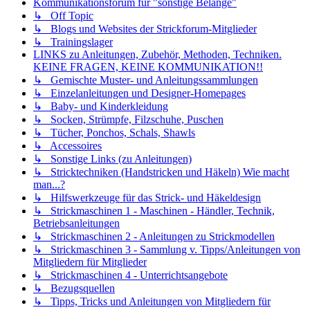
Kommunikationsforum für "sonstige Belange"
↳ Off Topic
↳ Blogs und Websites der Strickforum-Mitglieder
↳ Trainingslager
LINKS zu Anleitungen, Zubehör, Methoden, Techniken.
KEINE FRAGEN, KEINE KOMMUNIKATION!!
↳ Gemischte Muster- und Anleitungssammlungen
↳ Einzelanleitungen und Designer-Homepages
↳ Baby- und Kinderkleidung
↳ Socken, Strümpfe, Filzschuhe, Puschen
↳ Tücher, Ponchos, Schals, Shawls
↳ Accessoires
↳ Sonstige Links (zu Anleitungen)
↳ Stricktechniken (Handstricken und Häkeln) Wie macht
man...?
↳ Hilfswerkzeuge für das Strick- und Häkeldesign
↳ Strickmaschinen 1 - Maschinen - Händler, Technik,
Betriebsanleitungen
↳ Strickmaschinen 2 - Anleitungen zu Strickmodellen
↳ Strickmaschinen 3 - Sammlung v. Tipps/Anleitungen von
Mitgliedern für Mitglieder
↳ Strickmaschinen 4 - Unterrichtsangebote
↳ Bezugsquellen
↳ Tipps, Tricks und Anleitungen von Mitgliedern für