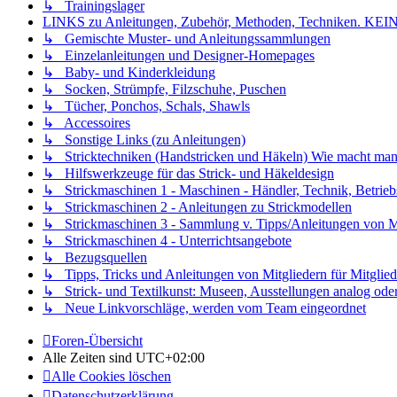
↳ Trainingslager
LINKS zu Anleitungen, Zubehör, Methoden, Techniken
↳ Gemischte Muster- und Anleitungssammlungen
↳ Einzelanleitungen und Designer-Homepages
↳ Baby- und Kinderkleidung
↳ Socken, Strümpfe, Filzschuhe, Puschen
↳ Tücher, Ponchos, Schals, Shawls
↳ Accessoires
↳ Sonstige Links (zu Anleitungen)
↳ Stricktechniken (Handstricken und Häkeln) Wie macht man.
↳ Hilfswerkzeuge für das Strick- und Häkeldesign
↳ Strickmaschinen 1 - Maschinen - Händler, Technik, Betrieb
↳ Strickmaschinen 2 - Anleitungen zu Strickmodellen
↳ Strickmaschinen 3 - Sammlung v. Tipps/Anleitungen von Mit
↳ Strickmaschinen 4 - Unterrichtsangebote
↳ Bezugsquellen
↳ Tipps, Tricks und Anleitungen von Mitgliedern für Mitglied
↳ Strick- und Textilkunst: Museen, Ausstellungen analog oder 
↳ Neue Linkvorschläge, werden vom Team eingeordnet
Foren-Übersicht
Alle Zeiten sind
UTC+02:00
Alle Cookies löschen
Datenschutzerklärung