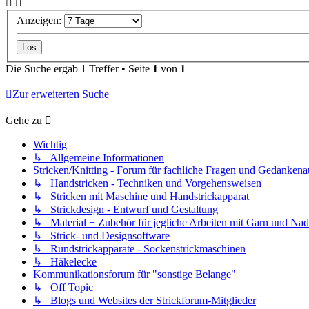
Anzeigen:
Die Suche ergab 1 Treffer • Seite
1
von
1
Zur erweiterten Suche
Gehe zu
Wichtig
↳ Allgemeine Informationen
Stricken/Knitting - Forum für fachliche Fragen und Gedankena
↳ Handstricken - Techniken und Vorgehensweisen
↳ Stricken mit Maschine und Handstrickapparat
↳ Strickdesign - Entwurf und Gestaltung
↳ Material + Zubehör für jegliche Arbeiten mit Garn und Nad
↳ Strick- und Designsoftware
↳ Rundstrickapparate - Sockenstrickmaschinen
↳ Häkelecke
Kommunikationsforum für "sonstige Belange"
↳ Off Topic
↳ Blogs und Websites der Strickforum-Mitglieder