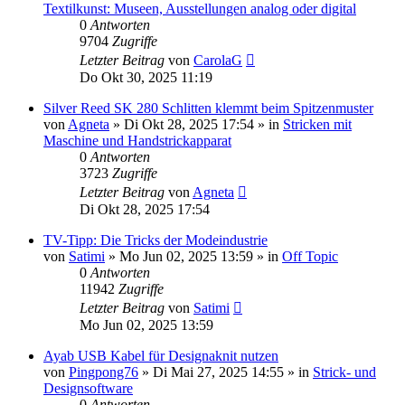
Textilkunst: Museen, Ausstellungen analog oder digital
0
Antworten
9704
Zugriffe
Letzter Beitrag
von
CarolaG
Do Okt 30, 2025 11:19
Silver Reed SK 280 Schlitten klemmt beim Spitzenmuster
von
Agneta
»
Di Okt 28, 2025 17:54
» in
Stricken mit
Maschine und Handstrickapparat
0
Antworten
3723
Zugriffe
Letzter Beitrag
von
Agneta
Di Okt 28, 2025 17:54
TV-Tipp: Die Tricks der Modeindustrie
von
Satimi
»
Mo Jun 02, 2025 13:59
» in
Off Topic
0
Antworten
11942
Zugriffe
Letzter Beitrag
von
Satimi
Mo Jun 02, 2025 13:59
Ayab USB Kabel für Designaknit nutzen
von
Pingpong76
»
Di Mai 27, 2025 14:55
» in
Strick- und
Designsoftware
0
Antworten