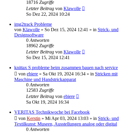
18716
Zugriffe
Letzter Beitrag
von
Klawolle
So Dez 22, 2024 10:24
img2track Probleme
von
Klawolle
»
So Dez 15, 2024 12:41
» in
Strick- und
Designsoftware
0
Antworten
18962
Zugriffe
Letzter Beitrag
von
Klawolle
So Dez 15, 2024 12:41
knittax S probleme beim zusammen bauen nach service
von
ebiere
»
Sa Okt 19, 2024 16:34
» in
Stricken mit
Maschine und Handstrickapparat
0
Antworten
12583
Zugriffe
Letzter Beitrag
von
ebiere
Sa Okt 19, 2024 16:34
VERITAS Technikwoche bei Facebook
von
Kerstin
»
Mi Apr 03, 2024 13:03
» in
Strick- und
Textilkunst: Museen, Ausstellungen analog oder digital
0
Antworten