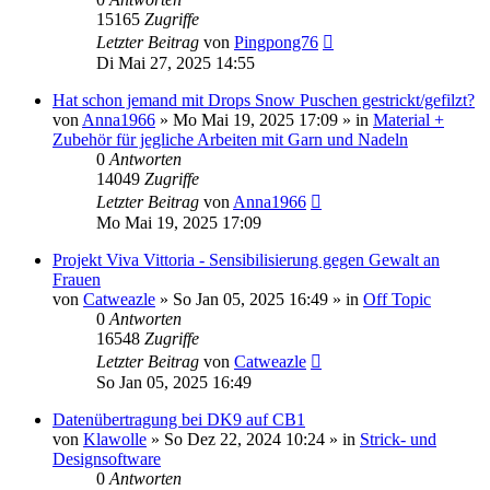
15165
Zugriffe
Letzter Beitrag
von
Pingpong76
Di Mai 27, 2025 14:55
Hat schon jemand mit Drops Snow Puschen gestrickt/gefilzt?
von
Anna1966
»
Mo Mai 19, 2025 17:09
» in
Material +
Zubehör für jegliche Arbeiten mit Garn und Nadeln
0
Antworten
14049
Zugriffe
Letzter Beitrag
von
Anna1966
Mo Mai 19, 2025 17:09
Projekt Viva Vittoria - Sensibilisierung gegen Gewalt an
Frauen
von
Catweazle
»
So Jan 05, 2025 16:49
» in
Off Topic
0
Antworten
16548
Zugriffe
Letzter Beitrag
von
Catweazle
So Jan 05, 2025 16:49
Datenübertragung bei DK9 auf CB1
von
Klawolle
»
So Dez 22, 2024 10:24
» in
Strick- und
Designsoftware
0
Antworten