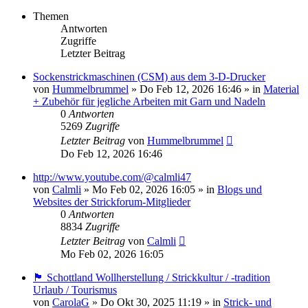
Themen
Antworten
Zugriffe
Letzter Beitrag
Sockenstrickmaschinen (CSM) aus dem 3-D-Drucker
von
Hummelbrummel
»
Do Feb 12, 2026 16:46
» in
Material
+ Zubehör für jegliche Arbeiten mit Garn und Nadeln
0
Antworten
5269
Zugriffe
Letzter Beitrag
von
Hummelbrummel
Do Feb 12, 2026 16:46
http://www.youtube.com/@calmli47
von
Calmli
»
Mo Feb 02, 2026 16:05
» in
Blogs und
Websites der Strickforum-Mitglieder
0
Antworten
8834
Zugriffe
Letzter Beitrag
von
Calmli
Mo Feb 02, 2026 16:05
🏴󠁧󠁢󠁳󠁣󠁴󠁿 Schottland Wollherstellung / Strickkultur / -tradition
Urlaub / Tourismus
von
CarolaG
»
Do Okt 30, 2025 11:19
» in
Strick- und