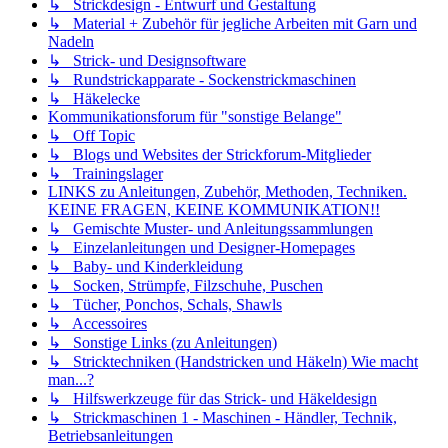
↳ Strickdesign - Entwurf und Gestaltung
↳ Material + Zubehör für jegliche Arbeiten mit Garn und
Nadeln
↳ Strick- und Designsoftware
↳ Rundstrickapparate - Sockenstrickmaschinen
↳ Häkelecke
Kommunikationsforum für "sonstige Belange"
↳ Off Topic
↳ Blogs und Websites der Strickforum-Mitglieder
↳ Trainingslager
LINKS zu Anleitungen, Zubehör, Methoden, Techniken.
KEINE FRAGEN, KEINE KOMMUNIKATION!!
↳ Gemischte Muster- und Anleitungssammlungen
↳ Einzelanleitungen und Designer-Homepages
↳ Baby- und Kinderkleidung
↳ Socken, Strümpfe, Filzschuhe, Puschen
↳ Tücher, Ponchos, Schals, Shawls
↳ Accessoires
↳ Sonstige Links (zu Anleitungen)
↳ Stricktechniken (Handstricken und Häkeln) Wie macht
man...?
↳ Hilfswerkzeuge für das Strick- und Häkeldesign
↳ Strickmaschinen 1 - Maschinen - Händler, Technik,
Betriebsanleitungen