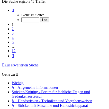
Die Suche ergab 345 Treffer
Seite
1
Gehe zu Seite:
von
12
1
2
3
4
5
…
12
Nächste
Zur erweiterten Suche
Gehe zu
Wichtig
↳ Allgemeine Informationen
Stricken/Knitting - Forum für fachliche Fragen und
Gedankenaustausch
↳ Handstricken - Techniken und Vorgehensweisen
↳ Stricken mit Maschine und Handstrickapparat