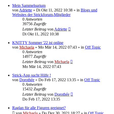
Mein Sammelsurium
von
Adriette
»
Di Okt 11, 2022 10:38
» in
Blogs und
Websites der Strickforum-Mitglieder
0
Antworten
39756
Zugriffe
Letzter Beitrag
von
Adriette
Di Okt 11, 2022 10:38
KNITTY Sommer '22 ist online
von
Michaela
»
Mo Mär 14, 2022 07:43
» in
Off Topic
0
Antworten
14977
Zugriffe
Letzter Beitrag
von
Michaela
Mo Mär 14, 2022 07:43
Strick-App sucht Hilfe !
von
Dorothée
»
Do Feb 17, 2022 13:35
» in
Off Topic
0
Antworten
15432
Zugriffe
Letzter Beitrag
von
Dorothée
Do Feb 17, 2022 13:35
Raglan für alle Figuren geeignet?
von
Michaela
»
Do Dez 30, 2021 18:27
» in
Off Topic