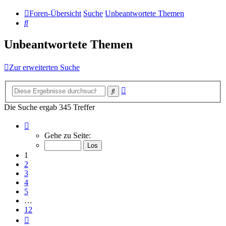
Foren-Übersicht
Suche
Unbeantwortete Themen
Suche
Unbeantwortete Themen
Zur erweiterten Suche
Erweiterte
Suche
Suche
Die Suche ergab 345 Treffer
Seite
1
Gehe zu Seite:
von
12
1
2
3
4
5
…
12
Nächste