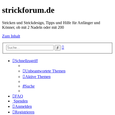
strickforum.de
Stricken und Strickdesign, Tipps und Hilfe für Anfänger und
Könner, ob mit 2 Nadeln oder mit 200
Zum Inhalt
Erweiterte
Suche
Suche
Schnellzugriff
Unbeantwortete Themen
Aktive Themen
Suche
FAQ
Spenden
Anmelden
Registrieren