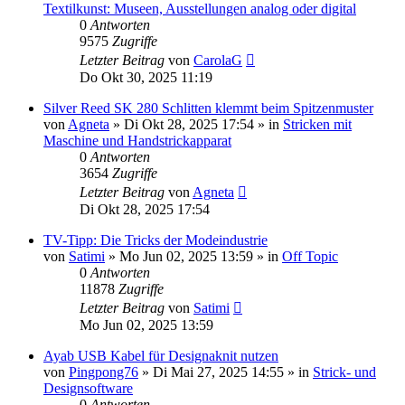
Textilkunst: Museen, Ausstellungen analog oder digital
0
Antworten
9575
Zugriffe
Letzter Beitrag
von
CarolaG
Do Okt 30, 2025 11:19
Silver Reed SK 280 Schlitten klemmt beim Spitzenmuster
von
Agneta
»
Di Okt 28, 2025 17:54
» in
Stricken mit
Maschine und Handstrickapparat
0
Antworten
3654
Zugriffe
Letzter Beitrag
von
Agneta
Di Okt 28, 2025 17:54
TV-Tipp: Die Tricks der Modeindustrie
von
Satimi
»
Mo Jun 02, 2025 13:59
» in
Off Topic
0
Antworten
11878
Zugriffe
Letzter Beitrag
von
Satimi
Mo Jun 02, 2025 13:59
Ayab USB Kabel für Designaknit nutzen
von
Pingpong76
»
Di Mai 27, 2025 14:55
» in
Strick- und
Designsoftware
0
Antworten