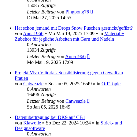
15085
Zugriffe
Letzter Beitrag
von
Pingpong76
Di Mai 27, 2025 14:55
Hat schon jemand mit Drops Snow Puschen gestrickt/gefilzt?
von
Anna1966
»
Mo Mai 19, 2025 17:09
» in
Material +
Zubehör für jegliche Arbeiten mit Garn und Nadeln
0
Antworten
13934
Zugriffe
Letzter Beitrag
von
Anna1966
Mo Mai 19, 2025 17:09
Projekt Viva Vittoria - Sensibilisierung gegen Gewalt an
Frauen
von
Catweazle
»
So Jan 05, 2025 16:49
» in
Off Topic
0
Antworten
16496
Zugriffe
Letzter Beitrag
von
Catweazle
So Jan 05, 2025 16:49
Datenübertragung bei DK9 auf CB1
von
Klawolle
»
So Dez 22, 2024 10:24
» in
Strick- und
Designsoftware
0
Antworten