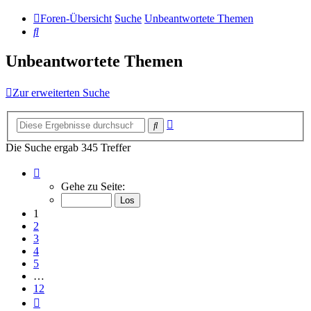
Foren-Übersicht
Suche
Unbeantwortete Themen
Suche
Unbeantwortete Themen
Zur erweiterten Suche
Erweiterte
Suche
Suche
Die Suche ergab 345 Treffer
Seite
1
Gehe zu Seite:
von
12
1
2
3
4
5
…
12
Nächste