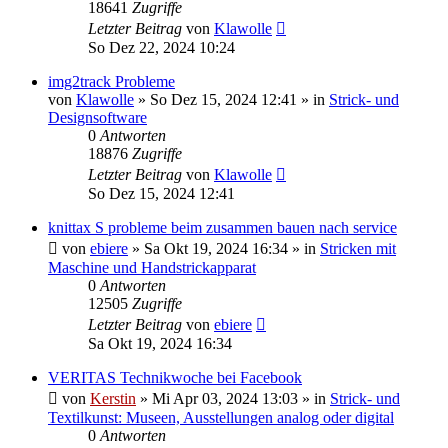
18641
Zugriffe
Letzter Beitrag
von
Klawolle
So Dez 22, 2024 10:24
img2track Probleme
von
Klawolle
»
So Dez 15, 2024 12:41
» in
Strick- und
Designsoftware
0
Antworten
18876
Zugriffe
Letzter Beitrag
von
Klawolle
So Dez 15, 2024 12:41
knittax S probleme beim zusammen bauen nach service
von
ebiere
»
Sa Okt 19, 2024 16:34
» in
Stricken mit
Maschine und Handstrickapparat
0
Antworten
12505
Zugriffe
Letzter Beitrag
von
ebiere
Sa Okt 19, 2024 16:34
VERITAS Technikwoche bei Facebook
von
Kerstin
»
Mi Apr 03, 2024 13:03
» in
Strick- und
Textilkunst: Museen, Ausstellungen analog oder digital
0
Antworten