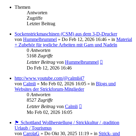
Themen
Antworten
Zugriffe
Letzter Beitrag
Sockenstrickmaschinen (CSM) aus dem 3-D-Drucker
von
Hummelbrummel
»
Do Feb 12, 2026 16:46
» in
Material
+ Zubehör für jegliche Arbeiten mit Garn und Nadeln
0
Antworten
5168
Zugriffe
Letzter Beitrag
von
Hummelbrummel
Do Feb 12, 2026 16:46
http://www.youtube.com/@calmli47
von
Calmli
»
Mo Feb 02, 2026 16:05
» in
Blogs und
Websites der Strickforum-Mitglieder
0
Antworten
8527
Zugriffe
Letzter Beitrag
von
Calmli
Mo Feb 02, 2026 16:05
🏴󠁧󠁢󠁳󠁣󠁴󠁿 Schottland Wollherstellung / Strickkultur / -tradition
Urlaub / Tourismus
von
CarolaG
»
Do Okt 30, 2025 11:19
» in
Strick- und