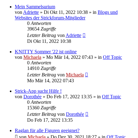
Mein Sammelsurium
von
Adriette
»
Di Okt 11, 2022 10:38
» in
Blogs und
Websites der Strickforum-Mitglieder
0
Antworten
39654
Zugriffe
Letzter Beitrag
von
Adriette
Di Okt 11, 2022 10:38
KNITTY Sommer '22 ist online
von
Michaela
»
Mo Mär 14, 2022 07:43
» in
Off Topic
0
Antworten
14910
Zugriffe
Letzter Beitrag
von
Michaela
Mo Mär 14, 2022 07:43
Strick-App sucht Hilfe !
von
Dorothée
»
Do Feb 17, 2022 13:35
» in
Off Topic
0
Antworten
15360
Zugriffe
Letzter Beitrag
von
Dorothée
Do Feb 17, 2022 13:35
Raglan für alle Figuren geeignet?
von
Michaela
»
Do Dez 30, 2021 18:27
» in
Off Topic