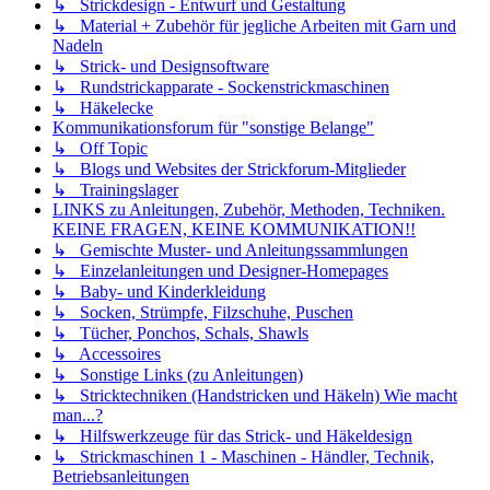
↳ Strickdesign - Entwurf und Gestaltung
↳ Material + Zubehör für jegliche Arbeiten mit Garn und
Nadeln
↳ Strick- und Designsoftware
↳ Rundstrickapparate - Sockenstrickmaschinen
↳ Häkelecke
Kommunikationsforum für "sonstige Belange"
↳ Off Topic
↳ Blogs und Websites der Strickforum-Mitglieder
↳ Trainingslager
LINKS zu Anleitungen, Zubehör, Methoden, Techniken.
KEINE FRAGEN, KEINE KOMMUNIKATION!!
↳ Gemischte Muster- und Anleitungssammlungen
↳ Einzelanleitungen und Designer-Homepages
↳ Baby- und Kinderkleidung
↳ Socken, Strümpfe, Filzschuhe, Puschen
↳ Tücher, Ponchos, Schals, Shawls
↳ Accessoires
↳ Sonstige Links (zu Anleitungen)
↳ Stricktechniken (Handstricken und Häkeln) Wie macht
man...?
↳ Hilfswerkzeuge für das Strick- und Häkeldesign
↳ Strickmaschinen 1 - Maschinen - Händler, Technik,
Betriebsanleitungen