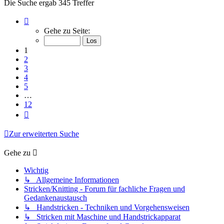
Die Suche ergab 345 Treffer
Seite
1
Gehe zu Seite:
von
12
1
2
3
4
5
…
12
Nächste
Zur erweiterten Suche
Gehe zu
Wichtig
↳ Allgemeine Informationen
Stricken/Knitting - Forum für fachliche Fragen und
Gedankenaustausch
↳ Handstricken - Techniken und Vorgehensweisen
↳ Stricken mit Maschine und Handstrickapparat