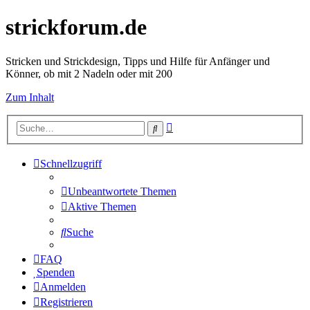
strickforum.de
Stricken und Strickdesign, Tipps und Hilfe für Anfänger und
Könner, ob mit 2 Nadeln oder mit 200
Zum Inhalt
Erweiterte
Suche
Suche
Schnellzugriff
Unbeantwortete Themen
Aktive Themen
Suche
FAQ
Spenden
Anmelden
Registrieren