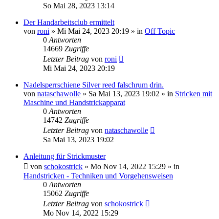
So Mai 28, 2023 13:14
Der Handarbeitsclub ermittelt
von
roni
»
Mi Mai 24, 2023 20:19
» in
Off Topic
0
Antworten
14669
Zugriffe
Letzter Beitrag
von
roni
Mi Mai 24, 2023 20:19
Nadelsperrschiene Silver reed falschrum drin.
von
nataschawolle
»
Sa Mai 13, 2023 19:02
» in
Stricken mit
Maschine und Handstrickapparat
0
Antworten
14742
Zugriffe
Letzter Beitrag
von
nataschawolle
Sa Mai 13, 2023 19:02
Anleitung für Strickmuster
von
schokostrick
»
Mo Nov 14, 2022 15:29
» in
Handstricken - Techniken und Vorgehensweisen
0
Antworten
15062
Zugriffe
Letzter Beitrag
von
schokostrick
Mo Nov 14, 2022 15:29