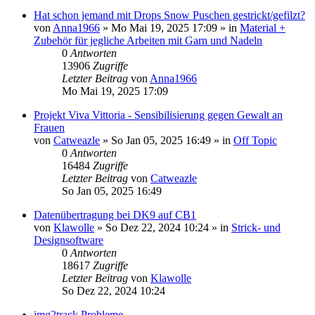
Hat schon jemand mit Drops Snow Puschen gestrickt/gefilzt?
von
Anna1966
»
Mo Mai 19, 2025 17:09
» in
Material +
Zubehör für jegliche Arbeiten mit Garn und Nadeln
0
Antworten
13906
Zugriffe
Letzter Beitrag
von
Anna1966
Mo Mai 19, 2025 17:09
Projekt Viva Vittoria - Sensibilisierung gegen Gewalt an
Frauen
von
Catweazle
»
So Jan 05, 2025 16:49
» in
Off Topic
0
Antworten
16484
Zugriffe
Letzter Beitrag
von
Catweazle
So Jan 05, 2025 16:49
Datenübertragung bei DK9 auf CB1
von
Klawolle
»
So Dez 22, 2024 10:24
» in
Strick- und
Designsoftware
0
Antworten
18617
Zugriffe
Letzter Beitrag
von
Klawolle
So Dez 22, 2024 10:24
img2track Probleme