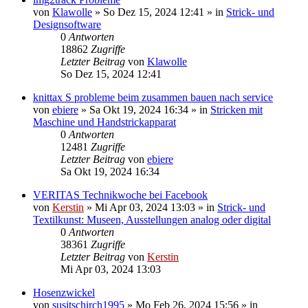
von
Klawolle
»
So Dez 15, 2024 12:41
» in
Strick- und
Designsoftware
0
Antworten
18862
Zugriffe
Letzter Beitrag
von
Klawolle
So Dez 15, 2024 12:41
knittax S probleme beim zusammen bauen nach service
von
ebiere
»
Sa Okt 19, 2024 16:34
» in
Stricken mit
Maschine und Handstrickapparat
0
Antworten
12481
Zugriffe
Letzter Beitrag
von
ebiere
Sa Okt 19, 2024 16:34
VERITAS Technikwoche bei Facebook
von
Kerstin
»
Mi Apr 03, 2024 13:03
» in
Strick- und
Textilkunst: Museen, Ausstellungen analog oder digital
0
Antworten
38361
Zugriffe
Letzter Beitrag
von
Kerstin
Mi Apr 03, 2024 13:03
Hosenzwickel
von
susitschirch1995
»
Mo Feb 26, 2024 15:56
» in