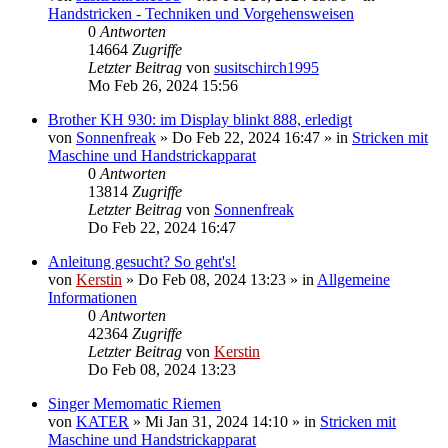
Handstricken - Techniken und Vorgehensweisen
0
Antworten
14664
Zugriffe
Letzter Beitrag
von
susitschirch1995
Mo Feb 26, 2024 15:56
Brother KH 930: im Display blinkt 888, erledigt
von
Sonnenfreak
»
Do Feb 22, 2024 16:47
» in
Stricken mit
Maschine und Handstrickapparat
0
Antworten
13814
Zugriffe
Letzter Beitrag
von
Sonnenfreak
Do Feb 22, 2024 16:47
Anleitung gesucht? So geht's!
von
Kerstin
»
Do Feb 08, 2024 13:23
» in
Allgemeine
Informationen
0
Antworten
42364
Zugriffe
Letzter Beitrag
von
Kerstin
Do Feb 08, 2024 13:23
Singer Memomatic Riemen
von
KATER
»
Mi Jan 31, 2024 14:10
» in
Stricken mit
Maschine und Handstrickapparat