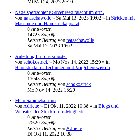
Mi Mai 24, 2023 20:19
Nadelsperrschiene Silver reed falschrum drin.
von
nataschawolle
»
Sa Mai 13, 2023 19:02
» in
Stricken mit
Maschine und Handstrickapparat
0
Antworten
14723
Zugriffe
Letzter Beitrag
von
nataschawolle
Sa Mai 13, 2023 19:02
Anleitung für Strickmuster
von
schokostrick
»
Mo Nov 14, 2022 15:29
» in
Handstricken - Techniken und Vorgehensweisen
0
Antworten
15048
Zugriffe
Letzter Beitrag
von
schokostrick
Mo Nov 14, 2022 15:29
Mein Sammelsurium
von
Adriette
»
Di Okt 11, 2022 10:38
» in
Blogs und
Websites der Strickforum-Mitglieder
0
Antworten
39629
Zugriffe
Letzter Beitrag
von
Adriette
Di Okt 11, 2022 10:38