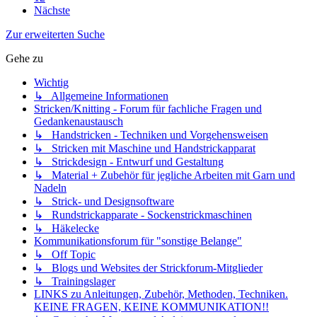
Nächste
Zur erweiterten Suche
Gehe zu
Wichtig
↳ Allgemeine Informationen
Stricken/Knitting - Forum für fachliche Fragen und
Gedankenaustausch
↳ Handstricken - Techniken und Vorgehensweisen
↳ Stricken mit Maschine und Handstrickapparat
↳ Strickdesign - Entwurf und Gestaltung
↳ Material + Zubehör für jegliche Arbeiten mit Garn und
Nadeln
↳ Strick- und Designsoftware
↳ Rundstrickapparate - Sockenstrickmaschinen
↳ Häkelecke
Kommunikationsforum für "sonstige Belange"
↳ Off Topic
↳ Blogs und Websites der Strickforum-Mitglieder
↳ Trainingslager
LINKS zu Anleitungen, Zubehör, Methoden, Techniken.
KEINE FRAGEN, KEINE KOMMUNIKATION!!