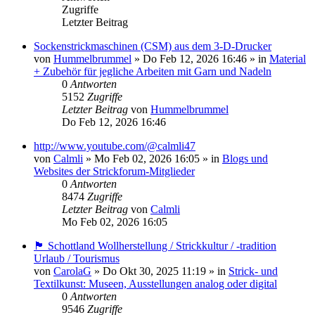
Zugriffe
Letzter Beitrag
Sockenstrickmaschinen (CSM) aus dem 3-D-Drucker
von
Hummelbrummel
»
Do Feb 12, 2026 16:46
» in
Material
+ Zubehör für jegliche Arbeiten mit Garn und Nadeln
0
Antworten
5152
Zugriffe
Letzter Beitrag
von
Hummelbrummel
Do Feb 12, 2026 16:46
http://www.youtube.com/@calmli47
von
Calmli
»
Mo Feb 02, 2026 16:05
» in
Blogs und
Websites der Strickforum-Mitglieder
0
Antworten
8474
Zugriffe
Letzter Beitrag
von
Calmli
Mo Feb 02, 2026 16:05
🏴󠁧󠁢󠁳󠁣󠁴󠁿 Schottland Wollherstellung / Strickkultur / -tradition
Urlaub / Tourismus
von
CarolaG
»
Do Okt 30, 2025 11:19
» in
Strick- und
Textilkunst: Museen, Ausstellungen analog oder digital
0
Antworten
9546
Zugriffe