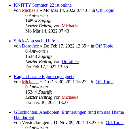
KNITTY Sommer '22 ist online
von
Michaela
»
Mo Mär 14, 2022 07:43
» in
Off Topic
0
Antworten
14894
Zugriffe
Letzter Beitrag
von
Michaela
Mo Mär 14, 2022 07:43
Strick-App sucht Hilfe !
von
Dorothée
»
Do Feb 17, 2022 13:35
» in
Off Topic
0
Antworten
15348
Zugriffe
Letzter Beitrag
von
Dorothée
Do Feb 17, 2022 13:35
Raglan für alle Figuren geeignet?
von
Michaela
»
Do Dez 30, 2021 18:27
» in
Off Topic
0
Antworten
15344
Zugriffe
Letzter Beitrag
von
Michaela
Do Dez 30, 2021 18:27
GEschichten, Anekdoten, Erinnerungen rund um das Thema
Handarbeit
von
Verstrickungen
»
Di Nov 09, 2021 13:23
» in
Off Topic
0
Antworten