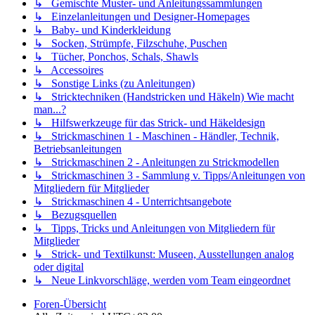
↳ Gemischte Muster- und Anleitungssammlungen
↳ Einzelanleitungen und Designer-Homepages
↳ Baby- und Kinderkleidung
↳ Socken, Strümpfe, Filzschuhe, Puschen
↳ Tücher, Ponchos, Schals, Shawls
↳ Accessoires
↳ Sonstige Links (zu Anleitungen)
↳ Stricktechniken (Handstricken und Häkeln) Wie macht
man...?
↳ Hilfswerkzeuge für das Strick- und Häkeldesign
↳ Strickmaschinen 1 - Maschinen - Händler, Technik,
Betriebsanleitungen
↳ Strickmaschinen 2 - Anleitungen zu Strickmodellen
↳ Strickmaschinen 3 - Sammlung v. Tipps/Anleitungen von
Mitgliedern für Mitglieder
↳ Strickmaschinen 4 - Unterrichtsangebote
↳ Bezugsquellen
↳ Tipps, Tricks und Anleitungen von Mitgliedern für
Mitglieder
↳ Strick- und Textilkunst: Museen, Ausstellungen analog
oder digital
↳ Neue Linkvorschläge, werden vom Team eingeordnet
Foren-Übersicht