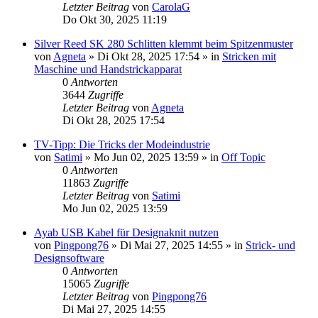
Letzter Beitrag
von
CarolaG
Do Okt 30, 2025 11:19
Silver Reed SK 280 Schlitten klemmt beim Spitzenmuster
von
Agneta
»
Di Okt 28, 2025 17:54
» in
Stricken mit
Maschine und Handstrickapparat
0
Antworten
3644
Zugriffe
Letzter Beitrag
von
Agneta
Di Okt 28, 2025 17:54
TV-Tipp: Die Tricks der Modeindustrie
von
Satimi
»
Mo Jun 02, 2025 13:59
» in
Off Topic
0
Antworten
11863
Zugriffe
Letzter Beitrag
von
Satimi
Mo Jun 02, 2025 13:59
Ayab USB Kabel für Designaknit nutzen
von
Pingpong76
»
Di Mai 27, 2025 14:55
» in
Strick- und
Designsoftware
0
Antworten
15065
Zugriffe
Letzter Beitrag
von
Pingpong76
Di Mai 27, 2025 14:55