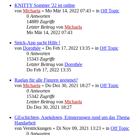
KNITTY Sommer '22 ist online
von
Michaela
»
Mo Mär 14, 2022 07:43
» in
Off Topic
0
Antworten
14889
Zugriffe
Letzter Beitrag
von
Michaela
Mo Mär 14, 2022 07:43
Strick-App sucht Hilfe !
von
Dorothée
»
Do Feb 17, 2022 13:35
» in
Off Topic
0
Antworten
15343
Zugriffe
Letzter Beitrag
von
Dorothée
Do Feb 17, 2022 13:35
Raglan für alle Figuren geeignet?
von
Michaela
»
Do Dez 30, 2021 18:27
» in
Off Topic
0
Antworten
15342
Zugriffe
Letzter Beitrag
von
Michaela
Do Dez 30, 2021 18:27
GEschichten, Anekdoten, Erinnerungen rund um das Thema
Handarbeit
von
Verstrickungen
»
Di Nov 09, 2021 13:23
» in
Off Topic
0
Antworten