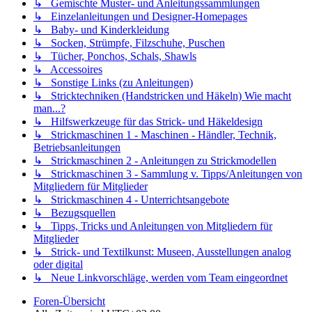
↳ Gemischte Muster- und Anleitungssammlungen
↳ Einzelanleitungen und Designer-Homepages
↳ Baby- und Kinderkleidung
↳ Socken, Strümpfe, Filzschuhe, Puschen
↳ Tücher, Ponchos, Schals, Shawls
↳ Accessoires
↳ Sonstige Links (zu Anleitungen)
↳ Stricktechniken (Handstricken und Häkeln) Wie macht
man...?
↳ Hilfswerkzeuge für das Strick- und Häkeldesign
↳ Strickmaschinen 1 - Maschinen - Händler, Technik,
Betriebsanleitungen
↳ Strickmaschinen 2 - Anleitungen zu Strickmodellen
↳ Strickmaschinen 3 - Sammlung v. Tipps/Anleitungen von
Mitgliedern für Mitglieder
↳ Strickmaschinen 4 - Unterrichtsangebote
↳ Bezugsquellen
↳ Tipps, Tricks und Anleitungen von Mitgliedern für
Mitglieder
↳ Strick- und Textilkunst: Museen, Ausstellungen analog
oder digital
↳ Neue Linkvorschläge, werden vom Team eingeordnet
Foren-Übersicht