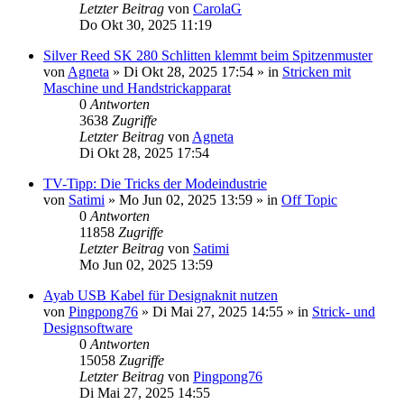
Letzter Beitrag
von
CarolaG
Do Okt 30, 2025 11:19
Silver Reed SK 280 Schlitten klemmt beim Spitzenmuster
von
Agneta
»
Di Okt 28, 2025 17:54
» in
Stricken mit
Maschine und Handstrickapparat
0
Antworten
3638
Zugriffe
Letzter Beitrag
von
Agneta
Di Okt 28, 2025 17:54
TV-Tipp: Die Tricks der Modeindustrie
von
Satimi
»
Mo Jun 02, 2025 13:59
» in
Off Topic
0
Antworten
11858
Zugriffe
Letzter Beitrag
von
Satimi
Mo Jun 02, 2025 13:59
Ayab USB Kabel für Designaknit nutzen
von
Pingpong76
»
Di Mai 27, 2025 14:55
» in
Strick- und
Designsoftware
0
Antworten
15058
Zugriffe
Letzter Beitrag
von
Pingpong76
Di Mai 27, 2025 14:55