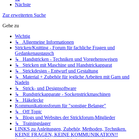
Nächste
Zur erweiterten Suche
Gehe zu
Wichtig
↳ Allgemeine Informationen
Stricken/Knitting - Forum für fachliche Fragen und
Gedankenaustausch
↳ Handstricken - Techniken und Vorgehensweisen
↳ Stricken mit Maschine und Handstrickapparat
↳ Strickdesign - Entwurf und Gestaltung
↳ Material + Zubehör für jegliche Arbeiten mit Garn und
Nadeln
↳ Strick- und Designsoftware
↳ Rundstrickapparate - Sockenstrickmaschinen
↳ Häkelecke
Kommunikationsforum für "sonstige Belange"
↳ Off Topic
↳ Blogs und Websites der Strickforum-Mitglieder
↳ Trainingslager
LINKS zu Anleitungen, Zubehör, Methoden, Techniken.
KEINE FRAGEN, KEINE KOMMUNIKATION!!