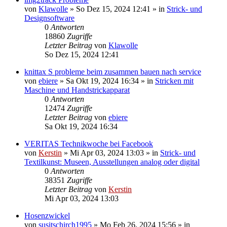
von
Klawolle
»
So Dez 15, 2024 12:41
» in
Strick- und
Designsoftware
0
Antworten
18860
Zugriffe
Letzter Beitrag
von
Klawolle
So Dez 15, 2024 12:41
knittax S probleme beim zusammen bauen nach service
von
ebiere
»
Sa Okt 19, 2024 16:34
» in
Stricken mit
Maschine und Handstrickapparat
0
Antworten
12474
Zugriffe
Letzter Beitrag
von
ebiere
Sa Okt 19, 2024 16:34
VERITAS Technikwoche bei Facebook
von
Kerstin
»
Mi Apr 03, 2024 13:03
» in
Strick- und
Textilkunst: Museen, Ausstellungen analog oder digital
0
Antworten
38351
Zugriffe
Letzter Beitrag
von
Kerstin
Mi Apr 03, 2024 13:03
Hosenzwickel
von
susitschirch1995
»
Mo Feb 26, 2024 15:56
» in