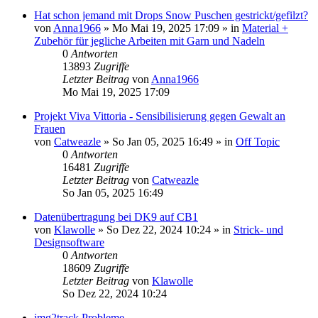
Hat schon jemand mit Drops Snow Puschen gestrickt/gefilzt?
von
Anna1966
»
Mo Mai 19, 2025 17:09
» in
Material +
Zubehör für jegliche Arbeiten mit Garn und Nadeln
0
Antworten
13893
Zugriffe
Letzter Beitrag
von
Anna1966
Mo Mai 19, 2025 17:09
Projekt Viva Vittoria - Sensibilisierung gegen Gewalt an
Frauen
von
Catweazle
»
So Jan 05, 2025 16:49
» in
Off Topic
0
Antworten
16481
Zugriffe
Letzter Beitrag
von
Catweazle
So Jan 05, 2025 16:49
Datenübertragung bei DK9 auf CB1
von
Klawolle
»
So Dez 22, 2024 10:24
» in
Strick- und
Designsoftware
0
Antworten
18609
Zugriffe
Letzter Beitrag
von
Klawolle
So Dez 22, 2024 10:24
img2track Probleme