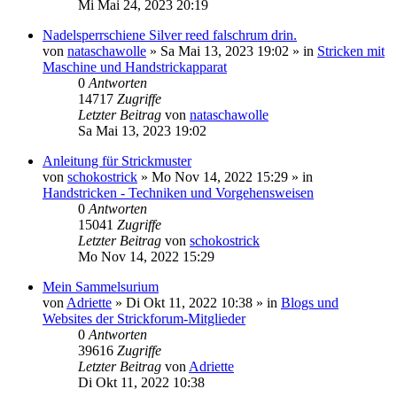
Mi Mai 24, 2023 20:19
Nadelsperrschiene Silver reed falschrum drin.
von
nataschawolle
»
Sa Mai 13, 2023 19:02
» in
Stricken mit
Maschine und Handstrickapparat
0
Antworten
14717
Zugriffe
Letzter Beitrag
von
nataschawolle
Sa Mai 13, 2023 19:02
Anleitung für Strickmuster
von
schokostrick
»
Mo Nov 14, 2022 15:29
» in
Handstricken - Techniken und Vorgehensweisen
0
Antworten
15041
Zugriffe
Letzter Beitrag
von
schokostrick
Mo Nov 14, 2022 15:29
Mein Sammelsurium
von
Adriette
»
Di Okt 11, 2022 10:38
» in
Blogs und
Websites der Strickforum-Mitglieder
0
Antworten
39616
Zugriffe
Letzter Beitrag
von
Adriette
Di Okt 11, 2022 10:38