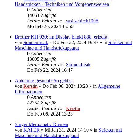
Handstricken - Techniken und Vorgehensweisen
0
Antworten
14661
Zugriffe
Letzter Beitrag
von
susitschirch1995
Mo Feb 26, 2024 15:56
Brother KH 930: im Display blinkt 888, erledigt
von
Sonnenfreak
»
Do Feb 22, 2024 16:47
» in
Stricken mit
Maschine und Handstrickapparat
0
Antworten
13805
Zugriffe
Letzter Beitrag
von
Sonnenfreak
Do Feb 22, 2024 16:47
Anleitung gesucht? So geht's!
von
Kerstin
»
Do Feb 08, 2024 13:23
» in
Allgemeine
Informationen
0
Antworten
42354
Zugriffe
Letzter Beitrag
von
Kerstin
Do Feb 08, 2024 13:23
Singer Memomatic Riemen
von
KATER
»
Mi Jan 31, 2024 14:10
» in
Stricken mit
Maschine und Handstrickapparat