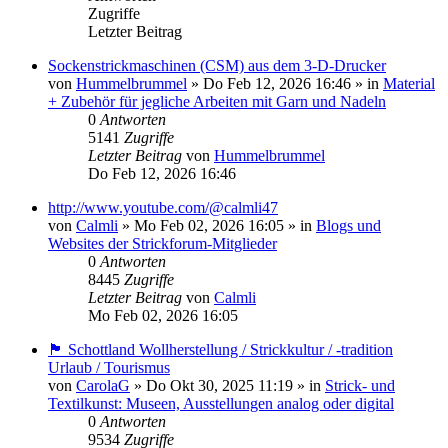
Zugriffe
Letzter Beitrag
Sockenstrickmaschinen (CSM) aus dem 3-D-Drucker
von
Hummelbrummel
»
Do Feb 12, 2026 16:46
» in
Material
+ Zubehör für jegliche Arbeiten mit Garn und Nadeln
0
Antworten
5141
Zugriffe
Letzter Beitrag
von
Hummelbrummel
Do Feb 12, 2026 16:46
http://www.youtube.com/@calmli47
von
Calmli
»
Mo Feb 02, 2026 16:05
» in
Blogs und
Websites der Strickforum-Mitglieder
0
Antworten
8445
Zugriffe
Letzter Beitrag
von
Calmli
Mo Feb 02, 2026 16:05
🏴󠁧󠁢󠁳󠁣󠁴󠁿 Schottland Wollherstellung / Strickkultur / -tradition
Urlaub / Tourismus
von
CarolaG
»
Do Okt 30, 2025 11:19
» in
Strick- und
Textilkunst: Museen, Ausstellungen analog oder digital
0
Antworten
9534
Zugriffe