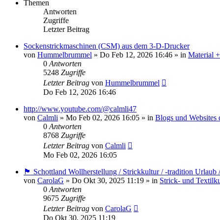
Themen
Antworten
Zugriffe
Letzter Beitrag
Sockenstrickmaschinen (CSM) aus dem 3-D-Drucker
von
Hummelbrummel
»
Do Feb 12, 2026 16:46
» in
Material 
0
Antworten
5248
Zugriffe
Letzter Beitrag
von
Hummelbrummel
Do Feb 12, 2026 16:46
http://www.youtube.com/@calmli47
von
Calmli
»
Mo Feb 02, 2026 16:05
» in
Blogs und Websites 
0
Antworten
8768
Zugriffe
Letzter Beitrag
von
Calmli
Mo Feb 02, 2026 16:05
🏴󠁧󠁢󠁳󠁣󠁴󠁿 Schottland Wollherstellung / Strickkultur / -tradition Urla
von
CarolaG
»
Do Okt 30, 2025 11:19
» in
Strick- und Textilk
0
Antworten
9675
Zugriffe
Letzter Beitrag
von
CarolaG
Do Okt 30, 2025 11:19