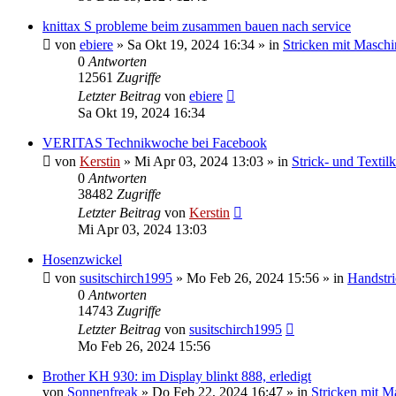
knittax S probleme beim zusammen bauen nach service
von
ebiere
»
Sa Okt 19, 2024 16:34
» in
Stricken mit Maschi
0
Antworten
12561
Zugriffe
Letzter Beitrag
von
ebiere
Sa Okt 19, 2024 16:34
VERITAS Technikwoche bei Facebook
von
Kerstin
»
Mi Apr 03, 2024 13:03
» in
Strick- und Textil
0
Antworten
38482
Zugriffe
Letzter Beitrag
von
Kerstin
Mi Apr 03, 2024 13:03
Hosenzwickel
von
susitschirch1995
»
Mo Feb 26, 2024 15:56
» in
Handstr
0
Antworten
14743
Zugriffe
Letzter Beitrag
von
susitschirch1995
Mo Feb 26, 2024 15:56
Brother KH 930: im Display blinkt 888, erledigt
von
Sonnenfreak
»
Do Feb 22, 2024 16:47
» in
Stricken mit M