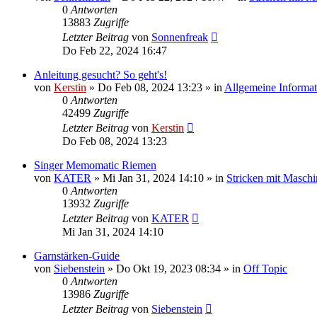
0
Antworten
13883
Zugriffe
Letzter Beitrag
von
Sonnenfreak
Do Feb 22, 2024 16:47
Anleitung gesucht? So geht's!
von
Kerstin
»
Do Feb 08, 2024 13:23
» in
Allgemeine Informa
0
Antworten
42499
Zugriffe
Letzter Beitrag
von
Kerstin
Do Feb 08, 2024 13:23
Singer Memomatic Riemen
von
KATER
»
Mi Jan 31, 2024 14:10
» in
Stricken mit Maschi
0
Antworten
13932
Zugriffe
Letzter Beitrag
von
KATER
Mi Jan 31, 2024 14:10
Garnstärken-Guide
von
Siebenstein
»
Do Okt 19, 2023 08:34
» in
Off Topic
0
Antworten
13986
Zugriffe
Letzter Beitrag
von
Siebenstein