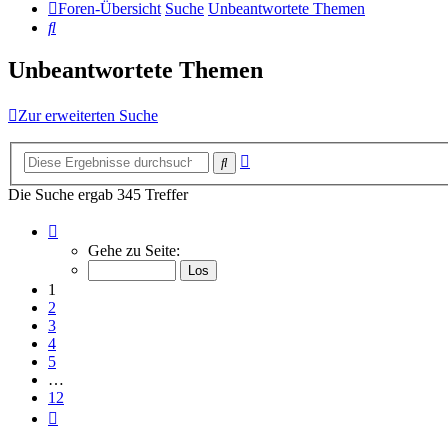
Foren-Übersicht
Suche
Unbeantwortete Themen
Suche
Unbeantwortete Themen
Zur erweiterten Suche
Erweiterte
Suche
Suche
Die Suche ergab 345 Treffer
Seite
1
Gehe zu Seite:
von
12
1
2
3
4
5
…
12
Nächste