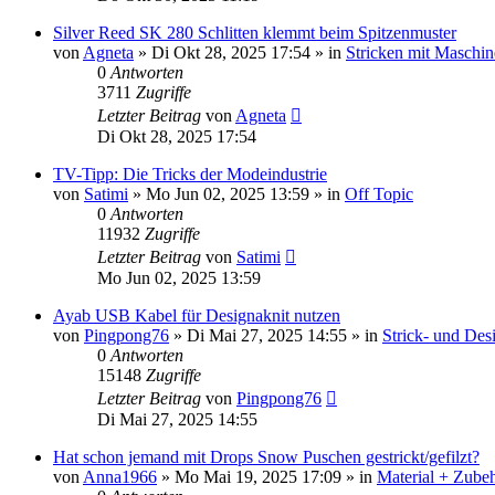
Silver Reed SK 280 Schlitten klemmt beim Spitzenmuster
von
Agneta
»
Di Okt 28, 2025 17:54
» in
Stricken mit Maschin
0
Antworten
3711
Zugriffe
Letzter Beitrag
von
Agneta
Di Okt 28, 2025 17:54
TV-Tipp: Die Tricks der Modeindustrie
von
Satimi
»
Mo Jun 02, 2025 13:59
» in
Off Topic
0
Antworten
11932
Zugriffe
Letzter Beitrag
von
Satimi
Mo Jun 02, 2025 13:59
Ayab USB Kabel für Designaknit nutzen
von
Pingpong76
»
Di Mai 27, 2025 14:55
» in
Strick- und Des
0
Antworten
15148
Zugriffe
Letzter Beitrag
von
Pingpong76
Di Mai 27, 2025 14:55
Hat schon jemand mit Drops Snow Puschen gestrickt/gefilzt?
von
Anna1966
»
Mo Mai 19, 2025 17:09
» in
Material + Zubeh