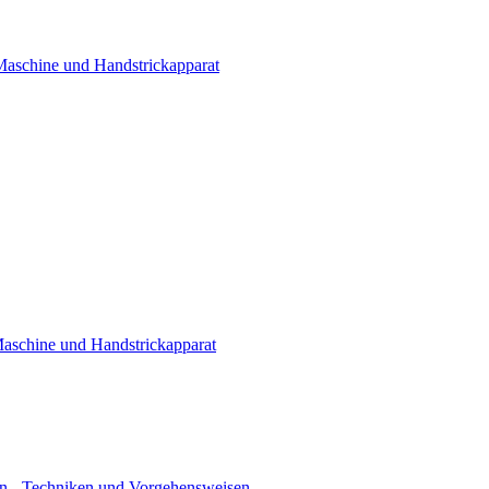
 Maschine und Handstrickapparat
Maschine und Handstrickapparat
n - Techniken und Vorgehensweisen