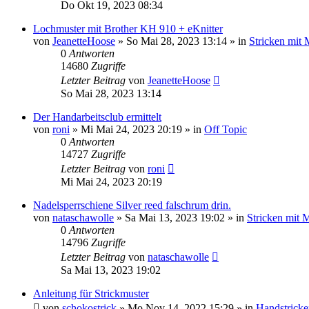
Do Okt 19, 2023 08:34
Lochmuster mit Brother KH 910 + eKnitter
von
JeanetteHoose
»
So Mai 28, 2023 13:14
» in
Stricken mit
0
Antworten
14680
Zugriffe
Letzter Beitrag
von
JeanetteHoose
So Mai 28, 2023 13:14
Der Handarbeitsclub ermittelt
von
roni
»
Mi Mai 24, 2023 20:19
» in
Off Topic
0
Antworten
14727
Zugriffe
Letzter Beitrag
von
roni
Mi Mai 24, 2023 20:19
Nadelsperrschiene Silver reed falschrum drin.
von
nataschawolle
»
Sa Mai 13, 2023 19:02
» in
Stricken mit 
0
Antworten
14796
Zugriffe
Letzter Beitrag
von
nataschawolle
Sa Mai 13, 2023 19:02
Anleitung für Strickmuster
von
schokostrick
»
Mo Nov 14, 2022 15:29
» in
Handstricke