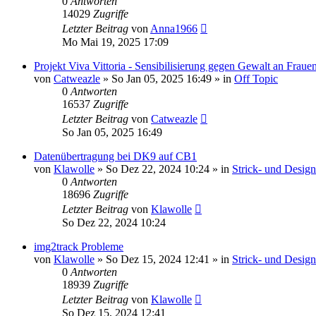
0
Antworten
14029
Zugriffe
Letzter Beitrag
von
Anna1966
Mo Mai 19, 2025 17:09
Projekt Viva Vittoria - Sensibilisierung gegen Gewalt an Fraue
von
Catweazle
»
So Jan 05, 2025 16:49
» in
Off Topic
0
Antworten
16537
Zugriffe
Letzter Beitrag
von
Catweazle
So Jan 05, 2025 16:49
Datenübertragung bei DK9 auf CB1
von
Klawolle
»
So Dez 22, 2024 10:24
» in
Strick- und Desig
0
Antworten
18696
Zugriffe
Letzter Beitrag
von
Klawolle
So Dez 22, 2024 10:24
img2track Probleme
von
Klawolle
»
So Dez 15, 2024 12:41
» in
Strick- und Desig
0
Antworten
18939
Zugriffe
Letzter Beitrag
von
Klawolle
So Dez 15, 2024 12:41