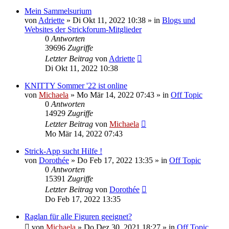
Mein Sammelsurium
von
Adriette
»
Di Okt 11, 2022 10:38
» in
Blogs und
Websites der Strickforum-Mitglieder
0
Antworten
39696
Zugriffe
Letzter Beitrag
von
Adriette
Di Okt 11, 2022 10:38
KNITTY Sommer '22 ist online
von
Michaela
»
Mo Mär 14, 2022 07:43
» in
Off Topic
0
Antworten
14929
Zugriffe
Letzter Beitrag
von
Michaela
Mo Mär 14, 2022 07:43
Strick-App sucht Hilfe !
von
Dorothée
»
Do Feb 17, 2022 13:35
» in
Off Topic
0
Antworten
15391
Zugriffe
Letzter Beitrag
von
Dorothée
Do Feb 17, 2022 13:35
Raglan für alle Figuren geeignet?
von
Michaela
»
Do Dez 30, 2021 18:27
» in
Off Topic