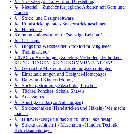
↳ Strickdesign - Entwurf und Gestaltung
↳ Material + Zubehör für jegliche Arbeiten mit Garn und
Nadeln
↳ Strick- und Designsoftware
↳ Rundstrickapparate - Sockenstrickmaschinen
↳ Häkelecke
Kommunikationsforum für "sonstige Belange"
↳ Off Topic
↳ Blogs und Websites der Strickforum-Mitglieder
↳ Trainingslager
LINKS zu Anleitungen, Zubehör, Methoden, Techniken.
KEINE FRAGEN, KEINE KOMMUNIKATION!!
↳ Gemischte Muster- und Anleitungssammlungen
↳ Einzelanleitungen und Designer-Homepages
↳ Baby- und Kinderkleidung
↳ Socken, Strümpfe, Filzschuhe, Puschen
↳ Tücher, Ponchos, Schals, Shawls
↳ Accessoires
↳ Sonstige Links (zu Anleitungen)
↳ Stricktechniken (Handstricken und Häkeln) Wie macht
man...?
↳ Hilfswerkzeuge für das Strick- und Häkeldesign
↳ Strickmaschinen 1 - Maschinen - Händler, Technik,
Betriebsanleitungen