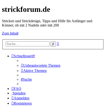
strickforum.de
Stricken und Strickdesign, Tipps und Hilfe für Anfänger und
Könner, ob mit 2 Nadeln oder mit 200
Zum Inhalt
Erweiterte
Suche
Suche
Schnellzugriff
Unbeantwortete Themen
Aktive Themen
Suche
FAQ
Spenden
Anmelden
Registrieren