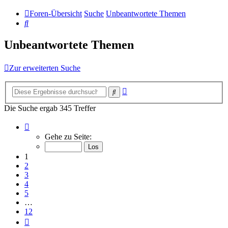
Foren-Übersicht
Suche
Unbeantwortete Themen
Suche
Unbeantwortete Themen
Zur erweiterten Suche
Erweiterte
Suche
Suche
Die Suche ergab 345 Treffer
Seite
1
Gehe zu Seite:
von
12
1
2
3
4
5
…
12
Nächste