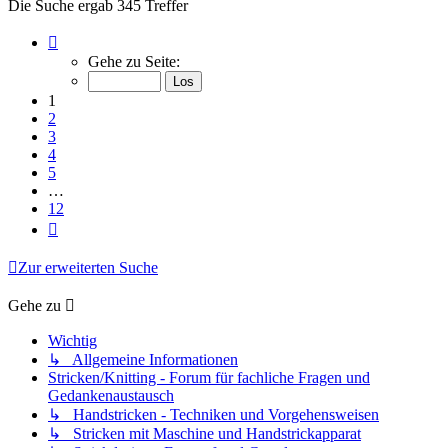
Die Suche ergab 345 Treffer
Seite
1
Gehe zu Seite:
von
12
1
2
3
4
5
…
12
Nächste
Zur erweiterten Suche
Gehe zu
Wichtig
↳ Allgemeine Informationen
Stricken/Knitting - Forum für fachliche Fragen und
Gedankenaustausch
↳ Handstricken - Techniken und Vorgehensweisen
↳ Stricken mit Maschine und Handstrickapparat