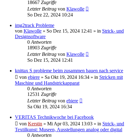
18667
Zugriffe
Letzter Beitrag
von
Klawolle
So Dez 22, 2024 10:24
img2track Probleme
von
Klawolle
»
So Dez 15, 2024 12:41
» in
Strick- und
Designsoftware
0
Antworten
18903
Zugriffe
Letzter Beitrag
von
Klawolle
So Dez 15, 2024 12:41
knittax S probleme beim zusammen bauen nach service
von
ebiere
»
Sa Okt 19, 2024 16:34
» in
Stricken mit
Maschine und Handstrickapparat
0
Antworten
12531
Zugriffe
Letzter Beitrag
von
ebiere
Sa Okt 19, 2024 16:34
VERITAS Technikwoche bei Facebook
von
Kerstin
»
Mi Apr 03, 2024 13:03
» in
Strick- und
Textilkunst: Museen, Ausstellungen analog oder digital
0
Antworten