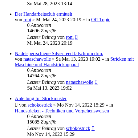
So Mai 28, 2023 13:14
Der Handarbeitsclub ermittelt
von
roni
»
Mi Mai 24, 2023 20:19
» in
Off Topic
0
Antworten
14696
Zugriffe
Letzter Beitrag
von
roni
Mi Mai 24, 2023 20:19
Nadelsperrschiene Silver reed falschrum drin.
von
nataschawolle
»
Sa Mai 13, 2023 19:02
» in
Stricken mit
Maschine und Handstrickapparat
0
Antworten
14764
Zugriffe
Letzter Beitrag
von
nataschawolle
Sa Mai 13, 2023 19:02
Anleitung für Strickmuster
von
schokostrick
»
Mo Nov 14, 2022 15:29
» in
Handstricken - Techniken und Vorgehensweisen
0
Antworten
15085
Zugriffe
Letzter Beitrag
von
schokostrick
Mo Nov 14, 2022 15:29