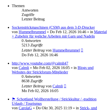
Themen
Antworten
Zugriffe
Letzter Beitrag
Sockenstrickmaschinen (CSM) aus dem 3-D-Drucker
von
Hummelbrummel
»
Do Feb 12, 2026 16:46
» in
Material
+ Zubehör für jegliche Arbeiten mit Garn und Nadeln
0
Antworten
5213
Zugriffe
Letzter Beitrag
von
Hummelbrummel
Do Feb 12, 2026 16:46
http://www.youtube.com/@calmli47
von
Calmli
»
Mo Feb 02, 2026 16:05
» in
Blogs und
Websites der Strickforum-Mitglieder
0
Antworten
8638
Zugriffe
Letzter Beitrag
von
Calmli
Mo Feb 02, 2026 16:05
🏴󠁧󠁢󠁳󠁣󠁴󠁿 Schottland Wollherstellung / Strickkultur / -tradition
Urlaub / Tourismus
von
CarolaG
»
Do Okt 30, 2025 11:19
» in
Strick- und