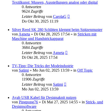
Textilkunst: Museen, Ausstellungen analog oder digital
0
Antworten
9624
Zugriffe
Letzter Beitrag
von
CarolaG
Do Okt 30, 2025 11:19
Silver Reed SK 280 Schlitten klemmt beim Spitzenmuster
von
Agneta
»
Di Okt 28, 2025 17:54
» in
Stricken mit
Maschine und Handstrickapparat
0
Antworten
3684
Zugriffe
Letzter Beitrag
von
Agneta
Di Okt 28, 2025 17:54
TV-Tipp: Die Tricks der Modeindustrie
von
Satimi
»
Mo Jun 02, 2025 13:59
» in
Off Topic
0
Antworten
11906
Zugriffe
Letzter Beitrag
von
Satimi
Mo Jun 02, 2025 13:59
Ayab USB Kabel für Designaknit nutzen
von
Pingpong76
»
Di Mai 27, 2025 14:55
» in
Strick- und
Designsoftware
0
Antworten