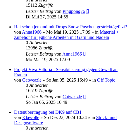
15112
Zugriffe
Letzter Beitrag
von
Pingpong76
Di Mai 27, 2025 14:55
Hat schon jemand mit Drops Snow Puschen gestrickt/gefilzt?
von
Anna1966
»
Mo Mai 19, 2025 17:09
» in
Material +
Zubehör für jegliche Arbeiten mit Garn und Nadeln
0
Antworten
13986
Zugriffe
Letzter Beitrag
von
Anna1966
Mo Mai 19, 2025 17:09
Projekt Viva Vittoria - Sensibilisierung gegen Gewalt an
Frauen
von
Catweazle
»
So Jan 05, 2025 16:49
» in
Off Topic
0
Antworten
16519
Zugriffe
Letzter Beitrag
von
Catweazle
So Jan 05, 2025 16:49
Datenübertragung bei DK9 auf CB1
von
Klawolle
»
So Dez 22, 2024 10:24
» in
Strick- und
Designsoftware
0
Antworten