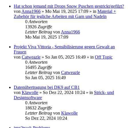
Hat schon jemand mit Drops Snow Puschen gestrickt/gefilzt?
von
Anna1966
»
Mo Mai 19, 2025 17:09
» in
Material +
Zubehör für jegliche Arbeiten mit Garn und Nadeln
0
Antworten
13926
Zugriffe
Letzter Beitrag
von
Anna1966
Mo Mai 19, 2025 17:09
Projekt Viva Vittoria - Sensibilisierung gegen Gewalt an
Frauen
von
Catweazle
»
So Jan 05, 2025 16:49
» in
Off Topic
0
Antworten
16495
Zugriffe
Letzter Beitrag
von
Catweazle
So Jan 05, 2025 16:49
Datenübertragung bei DK9 auf CB1
von
Klawolle
»
So Dez 22, 2024 10:24
» in
Strick- und
Designsoftware
0
Antworten
18632
Zugriffe
Letzter Beitrag
von
Klawolle
So Dez 22, 2024 10:24
img2track Probleme