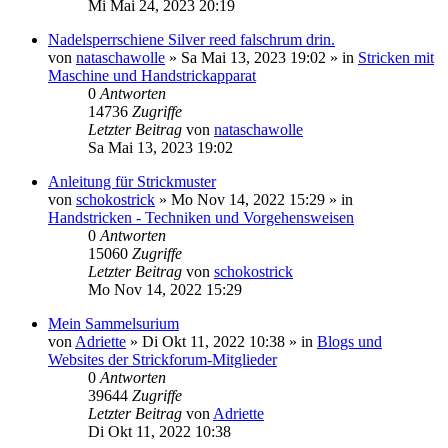
Mi Mai 24, 2023 20:19
Nadelsperrschiene Silver reed falschrum drin.
von
nataschawolle
»
Sa Mai 13, 2023 19:02
» in
Stricken mit
Maschine und Handstrickapparat
0
Antworten
14736
Zugriffe
Letzter Beitrag
von
nataschawolle
Sa Mai 13, 2023 19:02
Anleitung für Strickmuster
von
schokostrick
»
Mo Nov 14, 2022 15:29
» in
Handstricken - Techniken und Vorgehensweisen
0
Antworten
15060
Zugriffe
Letzter Beitrag
von
schokostrick
Mo Nov 14, 2022 15:29
Mein Sammelsurium
von
Adriette
»
Di Okt 11, 2022 10:38
» in
Blogs und
Websites der Strickforum-Mitglieder
0
Antworten
39644
Zugriffe
Letzter Beitrag
von
Adriette
Di Okt 11, 2022 10:38