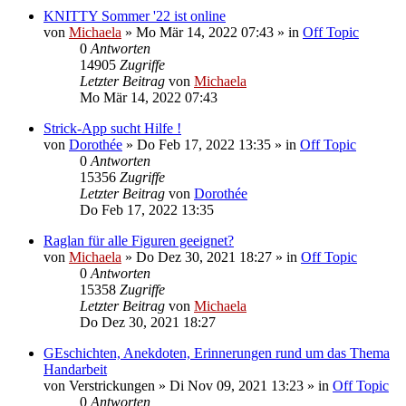
KNITTY Sommer '22 ist online
von
Michaela
»
Mo Mär 14, 2022 07:43
» in
Off Topic
0
Antworten
14905
Zugriffe
Letzter Beitrag
von
Michaela
Mo Mär 14, 2022 07:43
Strick-App sucht Hilfe !
von
Dorothée
»
Do Feb 17, 2022 13:35
» in
Off Topic
0
Antworten
15356
Zugriffe
Letzter Beitrag
von
Dorothée
Do Feb 17, 2022 13:35
Raglan für alle Figuren geeignet?
von
Michaela
»
Do Dez 30, 2021 18:27
» in
Off Topic
0
Antworten
15358
Zugriffe
Letzter Beitrag
von
Michaela
Do Dez 30, 2021 18:27
GEschichten, Anekdoten, Erinnerungen rund um das Thema
Handarbeit
von
Verstrickungen
»
Di Nov 09, 2021 13:23
» in
Off Topic
0
Antworten