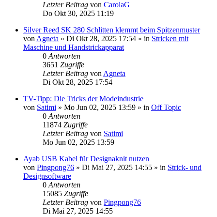
Letzter Beitrag
von
CarolaG
Do Okt 30, 2025 11:19
Silver Reed SK 280 Schlitten klemmt beim Spitzenmuster
von
Agneta
»
Di Okt 28, 2025 17:54
» in
Stricken mit
Maschine und Handstrickapparat
0
Antworten
3651
Zugriffe
Letzter Beitrag
von
Agneta
Di Okt 28, 2025 17:54
TV-Tipp: Die Tricks der Modeindustrie
von
Satimi
»
Mo Jun 02, 2025 13:59
» in
Off Topic
0
Antworten
11874
Zugriffe
Letzter Beitrag
von
Satimi
Mo Jun 02, 2025 13:59
Ayab USB Kabel für Designaknit nutzen
von
Pingpong76
»
Di Mai 27, 2025 14:55
» in
Strick- und
Designsoftware
0
Antworten
15085
Zugriffe
Letzter Beitrag
von
Pingpong76
Di Mai 27, 2025 14:55