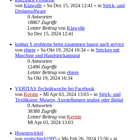
von
Klawolle
»
So Dez 15, 2024 12:41
» in
Strick- und
Designsoftware
0
Antworten
18867
Zugriffe
Letzter Beitrag
von
Klawolle
So Dez 15, 2024 12:41
knittax S probleme beim zusammen bauen nach service
von
ebiere
»
Sa Okt 19, 2024 16:34
» in
Stricken mit
Maschine und Handstrickapparat
0
Antworten
12496
Zugriffe
Letzter Beitrag
von
ebiere
Sa Okt 19, 2024 16:34
VERITAS Technikwoche bei Facebook
von
Kerstin
»
Mi Apr 03, 2024 13:03
» in
Strick- und
Textilkunst: Museen, Ausstellungen analog oder digital
0
Antworten
38380
Zugriffe
Letzter Beitrag
von
Kerstin
Mi Apr 03, 2024 13:03
Hosenzwickel
von
susitschirch1995
»
Mo Feb 26, 2024 15:56
» in