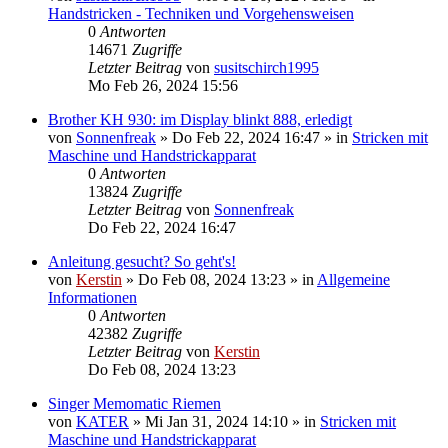
Handstricken - Techniken und Vorgehensweisen
0
Antworten
14671
Zugriffe
Letzter Beitrag
von
susitschirch1995
Mo Feb 26, 2024 15:56
Brother KH 930: im Display blinkt 888, erledigt
von
Sonnenfreak
»
Do Feb 22, 2024 16:47
» in
Stricken mit
Maschine und Handstrickapparat
0
Antworten
13824
Zugriffe
Letzter Beitrag
von
Sonnenfreak
Do Feb 22, 2024 16:47
Anleitung gesucht? So geht's!
von
Kerstin
»
Do Feb 08, 2024 13:23
» in
Allgemeine
Informationen
0
Antworten
42382
Zugriffe
Letzter Beitrag
von
Kerstin
Do Feb 08, 2024 13:23
Singer Memomatic Riemen
von
KATER
»
Mi Jan 31, 2024 14:10
» in
Stricken mit
Maschine und Handstrickapparat