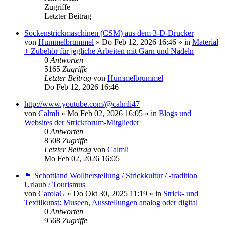
Zugriffe
Letzter Beitrag
Sockenstrickmaschinen (CSM) aus dem 3-D-Drucker
von
Hummelbrummel
»
Do Feb 12, 2026 16:46
» in
Material
+ Zubehör für jegliche Arbeiten mit Garn und Nadeln
0
Antworten
5165
Zugriffe
Letzter Beitrag
von
Hummelbrummel
Do Feb 12, 2026 16:46
http://www.youtube.com/@calmli47
von
Calmli
»
Mo Feb 02, 2026 16:05
» in
Blogs und
Websites der Strickforum-Mitglieder
0
Antworten
8508
Zugriffe
Letzter Beitrag
von
Calmli
Mo Feb 02, 2026 16:05
🏴󠁧󠁢󠁳󠁣󠁴󠁿 Schottland Wollherstellung / Strickkultur / -tradition
Urlaub / Tourismus
von
CarolaG
»
Do Okt 30, 2025 11:19
» in
Strick- und
Textilkunst: Museen, Ausstellungen analog oder digital
0
Antworten
9568
Zugriffe