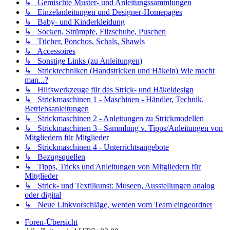
↳ Gemischte Muster- und Anleitungssammlungen
↳ Einzelanleitungen und Designer-Homepages
↳ Baby- und Kinderkleidung
↳ Socken, Strümpfe, Filzschuhe, Puschen
↳ Tücher, Ponchos, Schals, Shawls
↳ Accessoires
↳ Sonstige Links (zu Anleitungen)
↳ Stricktechniken (Handstricken und Häkeln) Wie macht
man...?
↳ Hilfswerkzeuge für das Strick- und Häkeldesign
↳ Strickmaschinen 1 - Maschinen - Händler, Technik,
Betriebsanleitungen
↳ Strickmaschinen 2 - Anleitungen zu Strickmodellen
↳ Strickmaschinen 3 - Sammlung v. Tipps/Anleitungen von
Mitgliedern für Mitglieder
↳ Strickmaschinen 4 - Unterrichtsangebote
↳ Bezugsquellen
↳ Tipps, Tricks und Anleitungen von Mitgliedern für
Mitglieder
↳ Strick- und Textilkunst: Museen, Ausstellungen analog
oder digital
↳ Neue Linkvorschläge, werden vom Team eingeordnet
Foren-Übersicht