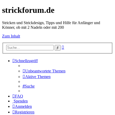
strickforum.de
Stricken und Strickdesign, Tipps und Hilfe für Anfänger und
Könner, ob mit 2 Nadeln oder mit 200
Zum Inhalt
Erweiterte
Suche
Suche
Schnellzugriff
Unbeantwortete Themen
Aktive Themen
Suche
FAQ
Spenden
Anmelden
Registrieren