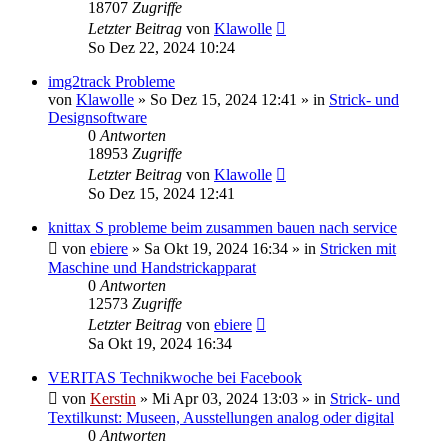
18707
Zugriffe
Letzter Beitrag
von
Klawolle
So Dez 22, 2024 10:24
img2track Probleme
von
Klawolle
»
So Dez 15, 2024 12:41
» in
Strick- und
Designsoftware
0
Antworten
18953
Zugriffe
Letzter Beitrag
von
Klawolle
So Dez 15, 2024 12:41
knittax S probleme beim zusammen bauen nach service
von
ebiere
»
Sa Okt 19, 2024 16:34
» in
Stricken mit
Maschine und Handstrickapparat
0
Antworten
12573
Zugriffe
Letzter Beitrag
von
ebiere
Sa Okt 19, 2024 16:34
VERITAS Technikwoche bei Facebook
von
Kerstin
»
Mi Apr 03, 2024 13:03
» in
Strick- und
Textilkunst: Museen, Ausstellungen analog oder digital
0
Antworten