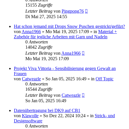
15155
Zugriffe
Letzter Beitrag
von
Pingpong76
Di Mai 27, 2025 14:55
Hat schon jemand mit Drops Snow Puschen gestrickt/gefilzt?
von
Anna1966
»
Mo Mai 19, 2025 17:09
» in
Material +
Zubehör für jegliche Arbeiten mit Garn und Nadeln
0
Antworten
14042
Zugriffe
Letzter Beitrag
von
Anna1966
Mo Mai 19, 2025 17:09
Projekt Viva Vittoria - Sensibilisierung gegen Gewalt an
Frauen
von
Catweazle
»
So Jan 05, 2025 16:49
» in
Off Topic
0
Antworten
16544
Zugriffe
Letzter Beitrag
von
Catweazle
So Jan 05, 2025 16:49
Datenübertragung bei DK9 auf CB1
von
Klawolle
»
So Dez 22, 2024 10:24
» in
Strick- und
Designsoftware
0
Antworten