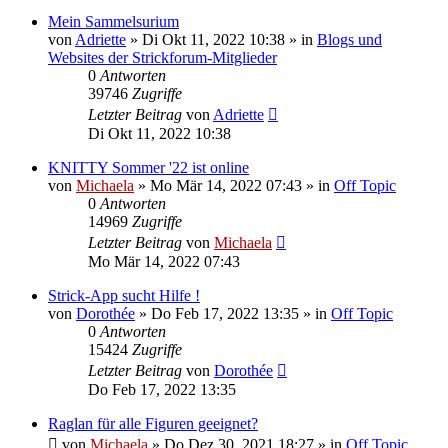
Mein Sammelsurium
von
Adriette
»
Di Okt 11, 2022 10:38
» in
Blogs und
Websites der Strickforum-Mitglieder
0
Antworten
39746
Zugriffe
Letzter Beitrag
von
Adriette
Di Okt 11, 2022 10:38
KNITTY Sommer '22 ist online
von
Michaela
»
Mo Mär 14, 2022 07:43
» in
Off Topic
0
Antworten
14969
Zugriffe
Letzter Beitrag
von
Michaela
Mo Mär 14, 2022 07:43
Strick-App sucht Hilfe !
von
Dorothée
»
Do Feb 17, 2022 13:35
» in
Off Topic
0
Antworten
15424
Zugriffe
Letzter Beitrag
von
Dorothée
Do Feb 17, 2022 13:35
Raglan für alle Figuren geeignet?
von
Michaela
»
Do Dez 30, 2021 18:27
» in
Off Topic