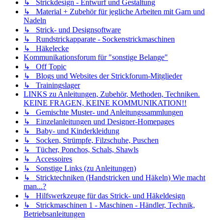
↳ Strickdesign - Entwurf und Gestaltung
↳ Material + Zubehör für jegliche Arbeiten mit Garn und
Nadeln
↳ Strick- und Designsoftware
↳ Rundstrickapparate - Sockenstrickmaschinen
↳ Häkelecke
Kommunikationsforum für "sonstige Belange"
↳ Off Topic
↳ Blogs und Websites der Strickforum-Mitglieder
↳ Trainingslager
LINKS zu Anleitungen, Zubehör, Methoden, Techniken.
KEINE FRAGEN, KEINE KOMMUNIKATION!!
↳ Gemischte Muster- und Anleitungssammlungen
↳ Einzelanleitungen und Designer-Homepages
↳ Baby- und Kinderkleidung
↳ Socken, Strümpfe, Filzschuhe, Puschen
↳ Tücher, Ponchos, Schals, Shawls
↳ Accessoires
↳ Sonstige Links (zu Anleitungen)
↳ Stricktechniken (Handstricken und Häkeln) Wie macht
man...?
↳ Hilfswerkzeuge für das Strick- und Häkeldesign
↳ Strickmaschinen 1 - Maschinen - Händler, Technik,
Betriebsanleitungen