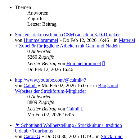
Themen
Antworten
Zugriffe
Letzter Beitrag
Sockenstrickmaschinen (CSM) aus dem 3-D-Drucker
von
Hummelbrummel
»
Do Feb 12, 2026 16:46
» in
Material
+ Zubehör für jegliche Arbeiten mit Garn und Nadeln
0
Antworten
5260
Zugriffe
Letzter Beitrag
von
Hummelbrummel
Do Feb 12, 2026 16:46
http://www.youtube.com/@calmli47
von
Calmli
»
Mo Feb 02, 2026 16:05
» in
Blogs und
Websites der Strickforum-Mitglieder
0
Antworten
8809
Zugriffe
Letzter Beitrag
von
Calmli
Mo Feb 02, 2026 16:05
🏴󠁧󠁢󠁳󠁣󠁴󠁿 Schottland Wollherstellung / Strickkultur / -tradition
Urlaub / Tourismus
von
CarolaG
»
Do Okt 30, 2025 11:19
» in
Strick- und