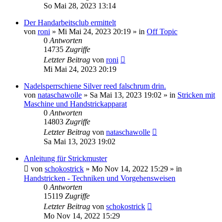
So Mai 28, 2023 13:14
Der Handarbeitsclub ermittelt
von
roni
»
Mi Mai 24, 2023 20:19
» in
Off Topic
0
Antworten
14735
Zugriffe
Letzter Beitrag
von
roni
Mi Mai 24, 2023 20:19
Nadelsperrschiene Silver reed falschrum drin.
von
nataschawolle
»
Sa Mai 13, 2023 19:02
» in
Stricken mit
Maschine und Handstrickapparat
0
Antworten
14803
Zugriffe
Letzter Beitrag
von
nataschawolle
Sa Mai 13, 2023 19:02
Anleitung für Strickmuster
von
schokostrick
»
Mo Nov 14, 2022 15:29
» in
Handstricken - Techniken und Vorgehensweisen
0
Antworten
15119
Zugriffe
Letzter Beitrag
von
schokostrick
Mo Nov 14, 2022 15:29