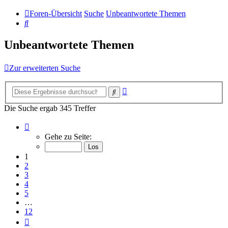
Foren-Übersicht
Suche
Unbeantwortete Themen
Suche
Unbeantwortete Themen
Zur erweiterten Suche
Erweiterte
Suche
Suche
Die Suche ergab 345 Treffer
Seite
1
Gehe zu Seite:
von
12
1
2
3
4
5
…
12
Nächste