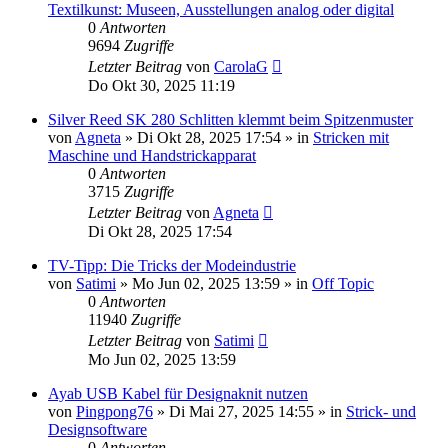
Textilkunst: Museen, Ausstellungen analog oder digital
0
Antworten
9694
Zugriffe
Letzter Beitrag
von
CarolaG
Do Okt 30, 2025 11:19
Silver Reed SK 280 Schlitten klemmt beim Spitzenmuster
von
Agneta
»
Di Okt 28, 2025 17:54
» in
Stricken mit
Maschine und Handstrickapparat
0
Antworten
3715
Zugriffe
Letzter Beitrag
von
Agneta
Di Okt 28, 2025 17:54
TV-Tipp: Die Tricks der Modeindustrie
von
Satimi
»
Mo Jun 02, 2025 13:59
» in
Off Topic
0
Antworten
11940
Zugriffe
Letzter Beitrag
von
Satimi
Mo Jun 02, 2025 13:59
Ayab USB Kabel für Designaknit nutzen
von
Pingpong76
»
Di Mai 27, 2025 14:55
» in
Strick- und
Designsoftware
0
Antworten