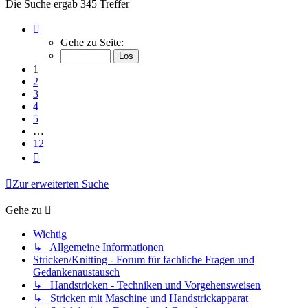
Die Suche ergab 345 Treffer
Seite
1
Gehe zu Seite:
von
12
1
2
3
4
5
…
12
Nächste
Zur erweiterten Suche
Gehe zu
Wichtig
↳ Allgemeine Informationen
Stricken/Knitting - Forum für fachliche Fragen und
Gedankenaustausch
↳ Handstricken - Techniken und Vorgehensweisen
↳ Stricken mit Maschine und Handstrickapparat