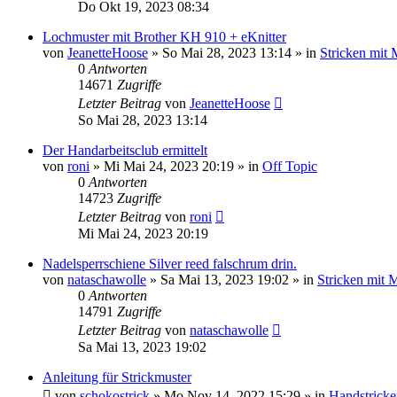
Do Okt 19, 2023 08:34
Lochmuster mit Brother KH 910 + eKnitter
von
JeanetteHoose
»
So Mai 28, 2023 13:14
» in
Stricken mit
0
Antworten
14671
Zugriffe
Letzter Beitrag
von
JeanetteHoose
So Mai 28, 2023 13:14
Der Handarbeitsclub ermittelt
von
roni
»
Mi Mai 24, 2023 20:19
» in
Off Topic
0
Antworten
14723
Zugriffe
Letzter Beitrag
von
roni
Mi Mai 24, 2023 20:19
Nadelsperrschiene Silver reed falschrum drin.
von
nataschawolle
»
Sa Mai 13, 2023 19:02
» in
Stricken mit 
0
Antworten
14791
Zugriffe
Letzter Beitrag
von
nataschawolle
Sa Mai 13, 2023 19:02
Anleitung für Strickmuster
von
schokostrick
»
Mo Nov 14, 2022 15:29
» in
Handstricke