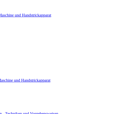
 Maschine und Handstrickapparat
Maschine und Handstrickapparat
n - Techniken und Vorgehensweisen