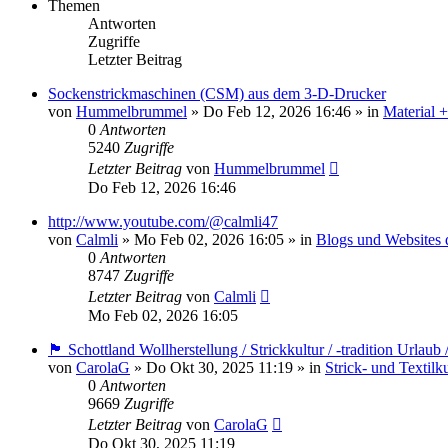
Themen
Antworten
Zugriffe
Letzter Beitrag
Sockenstrickmaschinen (CSM) aus dem 3-D-Drucker
von
Hummelbrummel
»
Do Feb 12, 2026 16:46
» in
Material 
0
Antworten
5240
Zugriffe
Letzter Beitrag
von
Hummelbrummel
Do Feb 12, 2026 16:46
http://www.youtube.com/@calmli47
von
Calmli
»
Mo Feb 02, 2026 16:05
» in
Blogs und Websites 
0
Antworten
8747
Zugriffe
Letzter Beitrag
von
Calmli
Mo Feb 02, 2026 16:05
🏴󠁧󠁢󠁳󠁣󠁴󠁿 Schottland Wollherstellung / Strickkultur / -tradition Urla
von
CarolaG
»
Do Okt 30, 2025 11:19
» in
Strick- und Textilk
0
Antworten
9669
Zugriffe
Letzter Beitrag
von
CarolaG
Do Okt 30, 2025 11:19