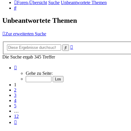
Foren-Übersicht
Suche
Unbeantwortete Themen
Suche
Unbeantwortete Themen
Zur erweiterten Suche
Erweiterte
Suche
Suche
Die Suche ergab 345 Treffer
Seite
1
Gehe zu Seite:
von
12
1
2
3
4
5
…
12
Nächste