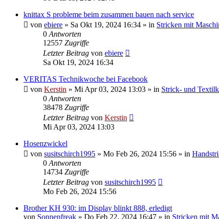
knittax S probleme beim zusammen bauen nach service
von
ebiere
»
Sa Okt 19, 2024 16:34
» in
Stricken mit Maschi
0
Antworten
12557
Zugriffe
Letzter Beitrag
von
ebiere
Sa Okt 19, 2024 16:34
VERITAS Technikwoche bei Facebook
von
Kerstin
»
Mi Apr 03, 2024 13:03
» in
Strick- und Textil
0
Antworten
38478
Zugriffe
Letzter Beitrag
von
Kerstin
Mi Apr 03, 2024 13:03
Hosenzwickel
von
susitschirch1995
»
Mo Feb 26, 2024 15:56
» in
Handstr
0
Antworten
14734
Zugriffe
Letzter Beitrag
von
susitschirch1995
Mo Feb 26, 2024 15:56
Brother KH 930: im Display blinkt 888, erledigt
von
Sonnenfreak
»
Do Feb 22, 2024 16:47
» in
Stricken mit M