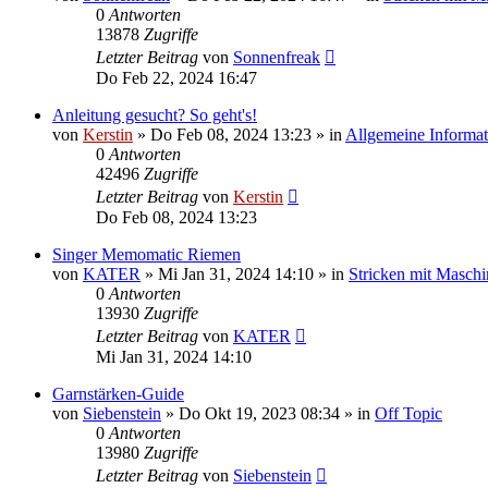
0
Antworten
13878
Zugriffe
Letzter Beitrag
von
Sonnenfreak
Do Feb 22, 2024 16:47
Anleitung gesucht? So geht's!
von
Kerstin
»
Do Feb 08, 2024 13:23
» in
Allgemeine Informa
0
Antworten
42496
Zugriffe
Letzter Beitrag
von
Kerstin
Do Feb 08, 2024 13:23
Singer Memomatic Riemen
von
KATER
»
Mi Jan 31, 2024 14:10
» in
Stricken mit Maschi
0
Antworten
13930
Zugriffe
Letzter Beitrag
von
KATER
Mi Jan 31, 2024 14:10
Garnstärken-Guide
von
Siebenstein
»
Do Okt 19, 2023 08:34
» in
Off Topic
0
Antworten
13980
Zugriffe
Letzter Beitrag
von
Siebenstein