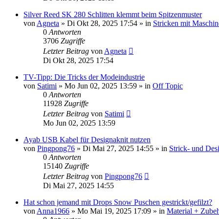
Silver Reed SK 280 Schlitten klemmt beim Spitzenmuster
von
Agneta
»
Di Okt 28, 2025 17:54
» in
Stricken mit Maschin
0
Antworten
3706
Zugriffe
Letzter Beitrag
von
Agneta
Di Okt 28, 2025 17:54
TV-Tipp: Die Tricks der Modeindustrie
von
Satimi
»
Mo Jun 02, 2025 13:59
» in
Off Topic
0
Antworten
11928
Zugriffe
Letzter Beitrag
von
Satimi
Mo Jun 02, 2025 13:59
Ayab USB Kabel für Designaknit nutzen
von
Pingpong76
»
Di Mai 27, 2025 14:55
» in
Strick- und Des
0
Antworten
15140
Zugriffe
Letzter Beitrag
von
Pingpong76
Di Mai 27, 2025 14:55
Hat schon jemand mit Drops Snow Puschen gestrickt/gefilzt?
von
Anna1966
»
Mo Mai 19, 2025 17:09
» in
Material + Zubeh