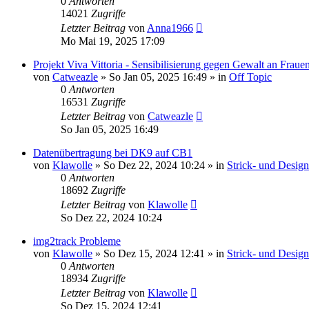
0
Antworten
14021
Zugriffe
Letzter Beitrag
von
Anna1966
Mo Mai 19, 2025 17:09
Projekt Viva Vittoria - Sensibilisierung gegen Gewalt an Fraue
von
Catweazle
»
So Jan 05, 2025 16:49
» in
Off Topic
0
Antworten
16531
Zugriffe
Letzter Beitrag
von
Catweazle
So Jan 05, 2025 16:49
Datenübertragung bei DK9 auf CB1
von
Klawolle
»
So Dez 22, 2024 10:24
» in
Strick- und Desig
0
Antworten
18692
Zugriffe
Letzter Beitrag
von
Klawolle
So Dez 22, 2024 10:24
img2track Probleme
von
Klawolle
»
So Dez 15, 2024 12:41
» in
Strick- und Desig
0
Antworten
18934
Zugriffe
Letzter Beitrag
von
Klawolle
So Dez 15, 2024 12:41