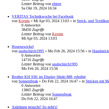
Letzter Beitrag
von
ebiere
Sa Okt 19, 2024 16:34
VERITAS Technikwoche bei Facebook
von
Kerstin
»
Mi Apr 03, 2024 13:03
» in
Strick- und Textilku
0
Antworten
38450
Zugriffe
Letzter Beitrag
von
Kerstin
Mi Apr 03, 2024 13:03
Hosenzwickel
von
susitschirch1995
»
Mo Feb 26, 2024 15:56
» in
Handstric
0
Antworten
14716
Zugriffe
Letzter Beitrag
von
susitschirch1995
Mo Feb 26, 2024 15:56
Brother KH 930: im Display blinkt 888, erledigt
von
Sonnenfreak
»
Do Feb 22, 2024 16:47
» in
Stricken mit M
0
Antworten
13865
Zugriffe
Letzter Beitrag
von
Sonnenfreak
Do Feb 22, 2024 16:47
Anleitung gesucht? So geht's!