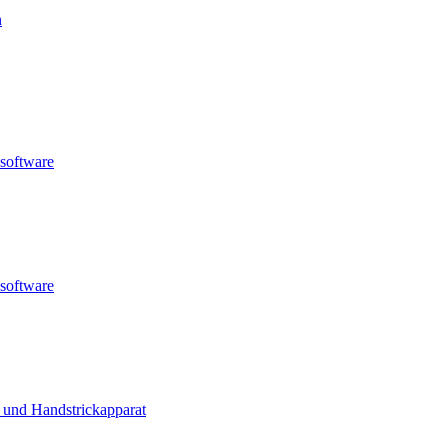
n
nsoftware
nsoftware
 und Handstrickapparat