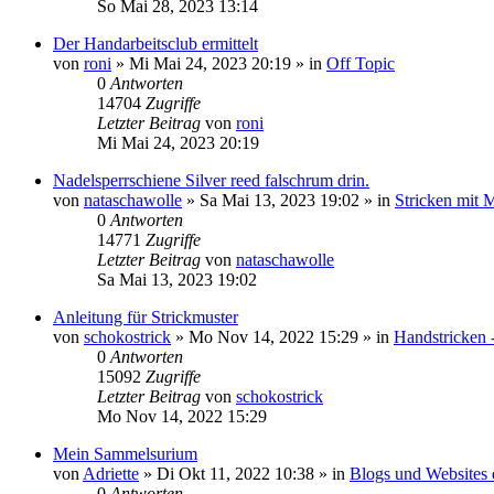
So Mai 28, 2023 13:14
Der Handarbeitsclub ermittelt
von
roni
»
Mi Mai 24, 2023 20:19
» in
Off Topic
0
Antworten
14704
Zugriffe
Letzter Beitrag
von
roni
Mi Mai 24, 2023 20:19
Nadelsperrschiene Silver reed falschrum drin.
von
nataschawolle
»
Sa Mai 13, 2023 19:02
» in
Stricken mit 
0
Antworten
14771
Zugriffe
Letzter Beitrag
von
nataschawolle
Sa Mai 13, 2023 19:02
Anleitung für Strickmuster
von
schokostrick
»
Mo Nov 14, 2022 15:29
» in
Handstricken 
0
Antworten
15092
Zugriffe
Letzter Beitrag
von
schokostrick
Mo Nov 14, 2022 15:29
Mein Sammelsurium
von
Adriette
»
Di Okt 11, 2022 10:38
» in
Blogs und Websites 
0
Antworten