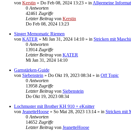
von
Kerstin
»
Do Feb 08, 2024 13:23
» in
Allgemeine Informa
0
Antworten
42461
Zugriffe
Letzter Beitrag
von
Kerstin
Do Feb 08, 2024 13:23
Singer Memomatic Riemen
von
KATER
»
Mi Jan 31, 2024 14:10
» in
Stricken mit Maschi
0
Antworten
13914
Zugriffe
Letzter Beitrag
von
KATER
Mi Jan 31, 2024 14:10
Garnstärken-Guide
von
Siebenstein
»
Do Okt 19, 2023 08:34
» in
Off Topic
0
Antworten
13958
Zugriffe
Letzter Beitrag
von
Siebenstein
Do Okt 19, 2023 08:34
Lochmuster mit Brother KH 910 + eKnitter
von
JeanetteHoose
»
So Mai 28, 2023 13:14
» in
Stricken mit
0
Antworten
14652
Zugriffe
Letzter Beitrag
von
JeanetteHoose