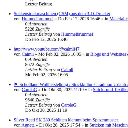
Letzter Beitrag
Sockenstrickmaschinen (CSM) aus dem 3-D-Drucker
von
Hummelbrummel
»
Do Feb 12, 2026 16:46
» in
Material 
0
Antworten
5228
Zugriffe
Letzter Beitrag
von
Hummelbrummel
Do Feb 12, 2026 16:46
http://www.youtube.com/@calmli47
von
Calmli
»
Mo Feb 02, 2026 16:05
» in
Blogs und Websites 
0
Antworten
8672
Zugriffe
Letzter Beitrag
von
Calmli
Mo Feb 02, 2026 16:05
🏴󠁧󠁢󠁳󠁣󠁴󠁿 Schottland Wollherstellung / Strickkultur / -tradition Urla
von
CarolaG
»
Do Okt 30, 2025 11:19
» in
Strick- und Textilk
0
Antworten
9640
Zugriffe
Letzter Beitrag
von
CarolaG
Do Okt 30, 2025 11:19
Silver Reed SK 280 Schlitten klemmt beim Spitzenmuster
von
Agneta
»
Di Okt 28, 2025 17:54
» in
Stricken mit Maschin