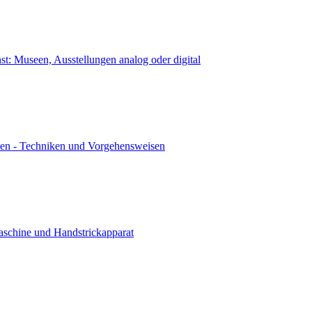
nst: Museen, Ausstellungen analog oder digital
ken - Techniken und Vorgehensweisen
aschine und Handstrickapparat