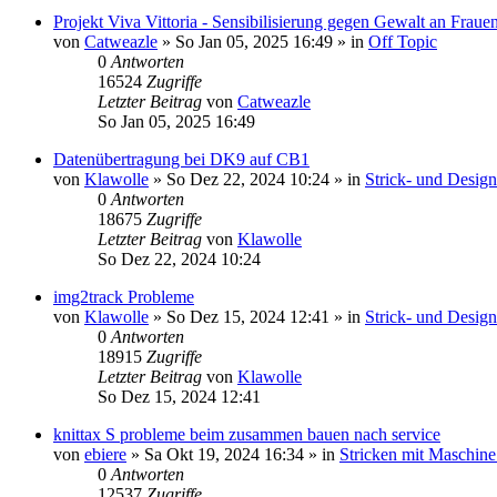
Projekt Viva Vittoria - Sensibilisierung gegen Gewalt an Fraue
von
Catweazle
»
So Jan 05, 2025 16:49
» in
Off Topic
0
Antworten
16524
Zugriffe
Letzter Beitrag
von
Catweazle
So Jan 05, 2025 16:49
Datenübertragung bei DK9 auf CB1
von
Klawolle
»
So Dez 22, 2024 10:24
» in
Strick- und Desig
0
Antworten
18675
Zugriffe
Letzter Beitrag
von
Klawolle
So Dez 22, 2024 10:24
img2track Probleme
von
Klawolle
»
So Dez 15, 2024 12:41
» in
Strick- und Desig
0
Antworten
18915
Zugriffe
Letzter Beitrag
von
Klawolle
So Dez 15, 2024 12:41
knittax S probleme beim zusammen bauen nach service
von
ebiere
»
Sa Okt 19, 2024 16:34
» in
Stricken mit Maschine
0
Antworten
12537
Zugriffe