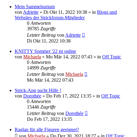
Mein Sammelsurium
von
Adriette
»
Di Okt 11, 2022 10:38
» in
Blogs und
Websites der Strickforum-Mitglieder
0
Antworten
39785
Zugriffe
Letzter Beitrag
von
Adriette
Di Okt 11, 2022 10:38
KNITTY Sommer '22 ist online
von
Michaela
»
Mo Mär 14, 2022 07:43
» in
Off Topic
0
Antworten
14999
Zugriffe
Letzter Beitrag
von
Michaela
Mo Mär 14, 2022 07:43
Strick-App sucht Hilfe !
von
Dorothée
»
Do Feb 17, 2022 13:35
» in
Off Topic
0
Antworten
15446
Zugriffe
Letzter Beitrag
von
Dorothée
Do Feb 17, 2022 13:35
Raglan für alle Figuren geeignet?
von
Michaela
»
Do Dez 30, 2021 18:27
» in
Off Topic