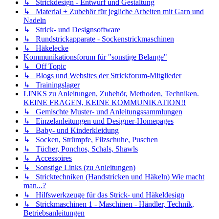
↳ Strickdesign - Entwurf und Gestaltung
↳ Material + Zubehör für jegliche Arbeiten mit Garn und
Nadeln
↳ Strick- und Designsoftware
↳ Rundstrickapparate - Sockenstrickmaschinen
↳ Häkelecke
Kommunikationsforum für "sonstige Belange"
↳ Off Topic
↳ Blogs und Websites der Strickforum-Mitglieder
↳ Trainingslager
LINKS zu Anleitungen, Zubehör, Methoden, Techniken.
KEINE FRAGEN, KEINE KOMMUNIKATION!!
↳ Gemischte Muster- und Anleitungssammlungen
↳ Einzelanleitungen und Designer-Homepages
↳ Baby- und Kinderkleidung
↳ Socken, Strümpfe, Filzschuhe, Puschen
↳ Tücher, Ponchos, Schals, Shawls
↳ Accessoires
↳ Sonstige Links (zu Anleitungen)
↳ Stricktechniken (Handstricken und Häkeln) Wie macht
man...?
↳ Hilfswerkzeuge für das Strick- und Häkeldesign
↳ Strickmaschinen 1 - Maschinen - Händler, Technik,
Betriebsanleitungen