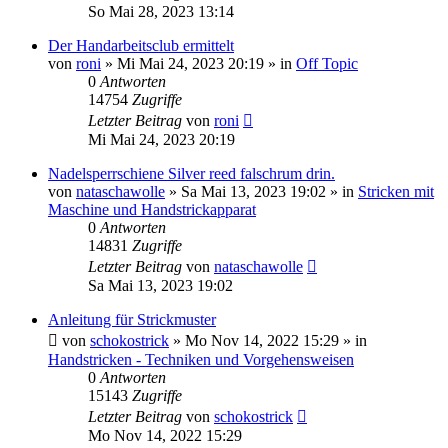
So Mai 28, 2023 13:14
Der Handarbeitsclub ermittelt
von
roni
»
Mi Mai 24, 2023 20:19
» in
Off Topic
0
Antworten
14754
Zugriffe
Letzter Beitrag
von
roni
Mi Mai 24, 2023 20:19
Nadelsperrschiene Silver reed falschrum drin.
von
nataschawolle
»
Sa Mai 13, 2023 19:02
» in
Stricken mit
Maschine und Handstrickapparat
0
Antworten
14831
Zugriffe
Letzter Beitrag
von
nataschawolle
Sa Mai 13, 2023 19:02
Anleitung für Strickmuster
von
schokostrick
»
Mo Nov 14, 2022 15:29
» in
Handstricken - Techniken und Vorgehensweisen
0
Antworten
15143
Zugriffe
Letzter Beitrag
von
schokostrick
Mo Nov 14, 2022 15:29