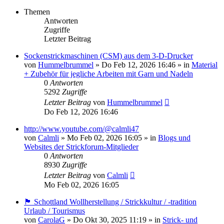
Themen
Antworten
Zugriffe
Letzter Beitrag
Sockenstrickmaschinen (CSM) aus dem 3-D-Drucker
von
Hummelbrummel
»
Do Feb 12, 2026 16:46
» in
Material
+ Zubehör für jegliche Arbeiten mit Garn und Nadeln
0
Antworten
5292
Zugriffe
Letzter Beitrag
von
Hummelbrummel
Do Feb 12, 2026 16:46
http://www.youtube.com/@calmli47
von
Calmli
»
Mo Feb 02, 2026 16:05
» in
Blogs und
Websites der Strickforum-Mitglieder
0
Antworten
8930
Zugriffe
Letzter Beitrag
von
Calmli
Mo Feb 02, 2026 16:05
🏴󠁧󠁢󠁳󠁣󠁴󠁿 Schottland Wollherstellung / Strickkultur / -tradition
Urlaub / Tourismus
von
CarolaG
»
Do Okt 30, 2025 11:19
» in
Strick- und