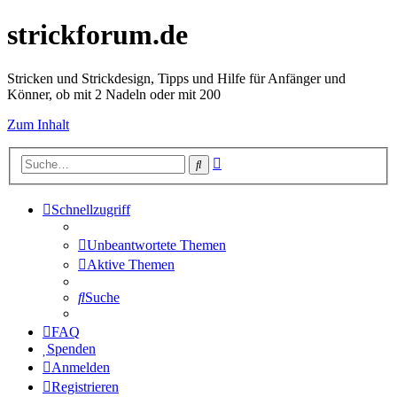
strickforum.de
Stricken und Strickdesign, Tipps und Hilfe für Anfänger und
Könner, ob mit 2 Nadeln oder mit 200
Zum Inhalt
Erweiterte
Suche
Suche
Schnellzugriff
Unbeantwortete Themen
Aktive Themen
Suche
FAQ
Spenden
Anmelden
Registrieren