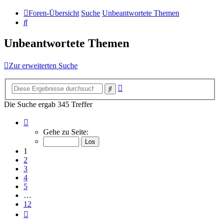
Foren-Übersicht
Suche
Unbeantwortete Themen
Suche
Unbeantwortete Themen
Zur erweiterten Suche
Erweiterte
Suche
Suche
Die Suche ergab 345 Treffer
Seite
1
Gehe zu Seite:
von
12
1
2
3
4
5
…
12
Nächste