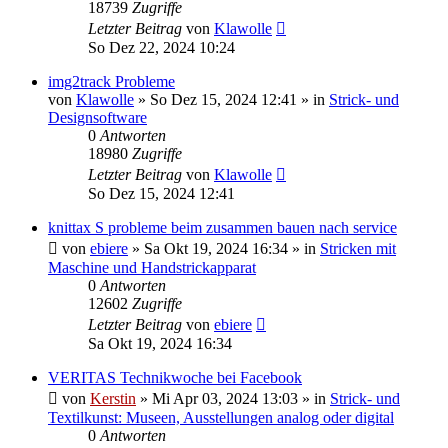
18739
Zugriffe
Letzter Beitrag
von
Klawolle
So Dez 22, 2024 10:24
img2track Probleme
von
Klawolle
»
So Dez 15, 2024 12:41
» in
Strick- und
Designsoftware
0
Antworten
18980
Zugriffe
Letzter Beitrag
von
Klawolle
So Dez 15, 2024 12:41
knittax S probleme beim zusammen bauen nach service
von
ebiere
»
Sa Okt 19, 2024 16:34
» in
Stricken mit
Maschine und Handstrickapparat
0
Antworten
12602
Zugriffe
Letzter Beitrag
von
ebiere
Sa Okt 19, 2024 16:34
VERITAS Technikwoche bei Facebook
von
Kerstin
»
Mi Apr 03, 2024 13:03
» in
Strick- und
Textilkunst: Museen, Ausstellungen analog oder digital
0
Antworten