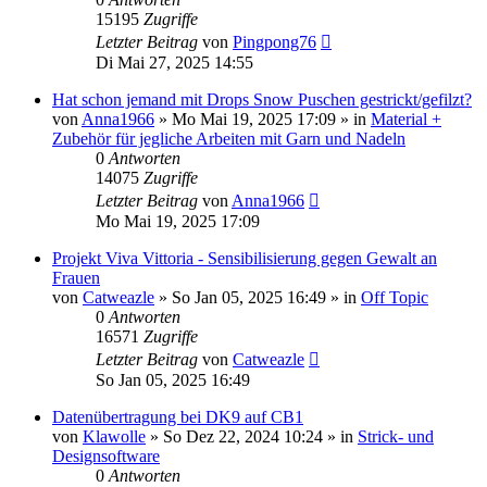
15195
Zugriffe
Letzter Beitrag
von
Pingpong76
Di Mai 27, 2025 14:55
Hat schon jemand mit Drops Snow Puschen gestrickt/gefilzt?
von
Anna1966
»
Mo Mai 19, 2025 17:09
» in
Material +
Zubehör für jegliche Arbeiten mit Garn und Nadeln
0
Antworten
14075
Zugriffe
Letzter Beitrag
von
Anna1966
Mo Mai 19, 2025 17:09
Projekt Viva Vittoria - Sensibilisierung gegen Gewalt an
Frauen
von
Catweazle
»
So Jan 05, 2025 16:49
» in
Off Topic
0
Antworten
16571
Zugriffe
Letzter Beitrag
von
Catweazle
So Jan 05, 2025 16:49
Datenübertragung bei DK9 auf CB1
von
Klawolle
»
So Dez 22, 2024 10:24
» in
Strick- und
Designsoftware
0
Antworten