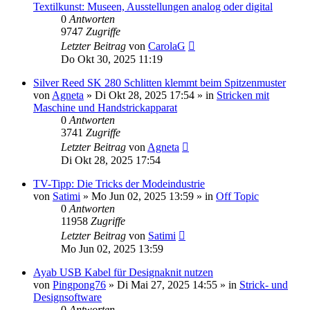
Textilkunst: Museen, Ausstellungen analog oder digital
0
Antworten
9747
Zugriffe
Letzter Beitrag
von
CarolaG
Do Okt 30, 2025 11:19
Silver Reed SK 280 Schlitten klemmt beim Spitzenmuster
von
Agneta
»
Di Okt 28, 2025 17:54
» in
Stricken mit
Maschine und Handstrickapparat
0
Antworten
3741
Zugriffe
Letzter Beitrag
von
Agneta
Di Okt 28, 2025 17:54
TV-Tipp: Die Tricks der Modeindustrie
von
Satimi
»
Mo Jun 02, 2025 13:59
» in
Off Topic
0
Antworten
11958
Zugriffe
Letzter Beitrag
von
Satimi
Mo Jun 02, 2025 13:59
Ayab USB Kabel für Designaknit nutzen
von
Pingpong76
»
Di Mai 27, 2025 14:55
» in
Strick- und
Designsoftware
0
Antworten