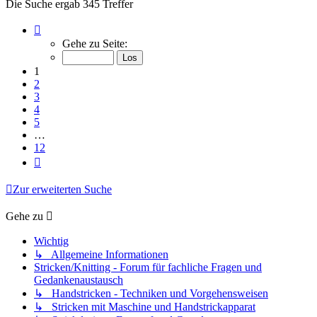
Die Suche ergab 345 Treffer
Seite
1
Gehe zu Seite:
von
12
1
2
3
4
5
…
12
Nächste
Zur erweiterten Suche
Gehe zu
Wichtig
↳ Allgemeine Informationen
Stricken/Knitting - Forum für fachliche Fragen und
Gedankenaustausch
↳ Handstricken - Techniken und Vorgehensweisen
↳ Stricken mit Maschine und Handstrickapparat