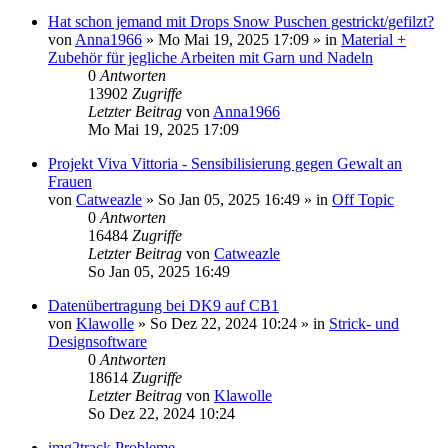
Hat schon jemand mit Drops Snow Puschen gestrickt/gefilzt?
von
Anna1966
»
Mo Mai 19, 2025 17:09
» in
Material +
Zubehör für jegliche Arbeiten mit Garn und Nadeln
0
Antworten
13902
Zugriffe
Letzter Beitrag
von
Anna1966
Mo Mai 19, 2025 17:09
Projekt Viva Vittoria - Sensibilisierung gegen Gewalt an
Frauen
von
Catweazle
»
So Jan 05, 2025 16:49
» in
Off Topic
0
Antworten
16484
Zugriffe
Letzter Beitrag
von
Catweazle
So Jan 05, 2025 16:49
Datenübertragung bei DK9 auf CB1
von
Klawolle
»
So Dez 22, 2024 10:24
» in
Strick- und
Designsoftware
0
Antworten
18614
Zugriffe
Letzter Beitrag
von
Klawolle
So Dez 22, 2024 10:24
img2track Probleme