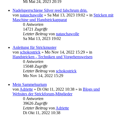
Mi Mai 24, 2023 20:19
Nadelsperrschiene Silver reed falschrum drin.
von
nataschawolle
»
Sa Mai 13, 2023 19:02
» in
Stricken mit
Maschine und Handstrickapparat
0
Antworten
14721
Zugriffe
Letzter Beitrag
von
nataschawolle
Sa Mai 13, 2023 19:02
Anleitung für Strickmuster
von
schokostrick
»
Mo Nov 14, 2022 15:29
» in
Handstricken - Techniken und Vorgehensweisen
0
Antworten
15048
Zugriffe
Letzter Beitrag
von
schokostrick
Mo Nov 14, 2022 15:29
Mein Sammelsurium
von
Adriette
»
Di Okt 11, 2022 10:38
» in
Blogs und
Websites der Strickforum-Mitglieder
0
Antworten
39626
Zugriffe
Letzter Beitrag
von
Adriette
Di Okt 11, 2022 10:38