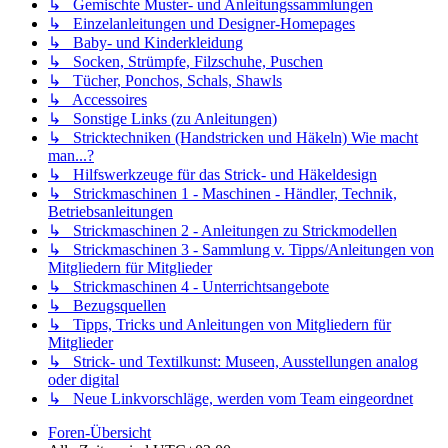
↳ Gemischte Muster- und Anleitungssammlungen
↳ Einzelanleitungen und Designer-Homepages
↳ Baby- und Kinderkleidung
↳ Socken, Strümpfe, Filzschuhe, Puschen
↳ Tücher, Ponchos, Schals, Shawls
↳ Accessoires
↳ Sonstige Links (zu Anleitungen)
↳ Stricktechniken (Handstricken und Häkeln) Wie macht
man...?
↳ Hilfswerkzeuge für das Strick- und Häkeldesign
↳ Strickmaschinen 1 - Maschinen - Händler, Technik,
Betriebsanleitungen
↳ Strickmaschinen 2 - Anleitungen zu Strickmodellen
↳ Strickmaschinen 3 - Sammlung v. Tipps/Anleitungen von
Mitgliedern für Mitglieder
↳ Strickmaschinen 4 - Unterrichtsangebote
↳ Bezugsquellen
↳ Tipps, Tricks und Anleitungen von Mitgliedern für
Mitglieder
↳ Strick- und Textilkunst: Museen, Ausstellungen analog
oder digital
↳ Neue Linkvorschläge, werden vom Team eingeordnet
Foren-Übersicht