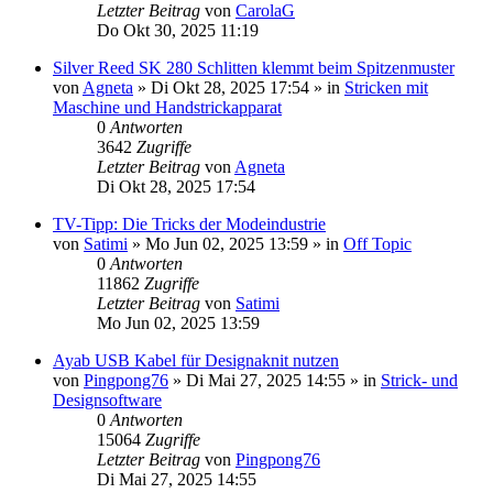
Letzter Beitrag
von
CarolaG
Do Okt 30, 2025 11:19
Silver Reed SK 280 Schlitten klemmt beim Spitzenmuster
von
Agneta
»
Di Okt 28, 2025 17:54
» in
Stricken mit
Maschine und Handstrickapparat
0
Antworten
3642
Zugriffe
Letzter Beitrag
von
Agneta
Di Okt 28, 2025 17:54
TV-Tipp: Die Tricks der Modeindustrie
von
Satimi
»
Mo Jun 02, 2025 13:59
» in
Off Topic
0
Antworten
11862
Zugriffe
Letzter Beitrag
von
Satimi
Mo Jun 02, 2025 13:59
Ayab USB Kabel für Designaknit nutzen
von
Pingpong76
»
Di Mai 27, 2025 14:55
» in
Strick- und
Designsoftware
0
Antworten
15064
Zugriffe
Letzter Beitrag
von
Pingpong76
Di Mai 27, 2025 14:55