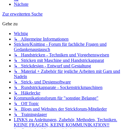
Nächste
Zur erweiterten Suche
Gehe zu
Wichtig
↳ Allgemeine Informationen
Stricken/Knitting - Forum für fachliche Fragen und
Gedankenaustausch
↳ Handstricken - Techniken und Vorgehensweisen
↳ Stricken mit Maschine und Handstrickapparat
↳ Strickdesign - Entwurf und Gestaltung
↳ Material + Zubehör für jegliche Arbeiten mit Garn und
Nadeln
↳ Strick- und Designsoftware
↳ Rundstrickapparate - Sockenstrickmaschinen
↳ Häkelecke
Kommunikationsforum für "sonstige Belange"
↳ Off Topic
↳ Blogs und Websites der Strickforum-Mitglieder
↳ Trainingslager
LINKS zu Anleitungen, Zubehör, Methoden, Techniken.
KEINE FRAGEN, KEINE KOMMUNIKATION!!