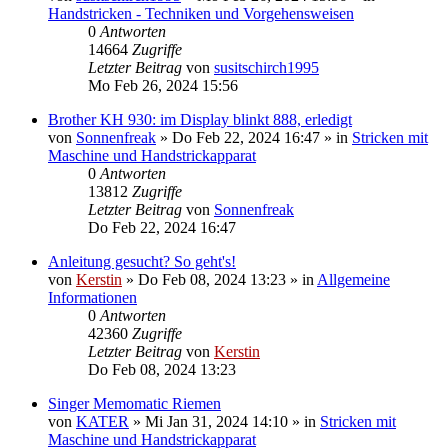
Handstricken - Techniken und Vorgehensweisen
0
Antworten
14664
Zugriffe
Letzter Beitrag
von
susitschirch1995
Mo Feb 26, 2024 15:56
Brother KH 930: im Display blinkt 888, erledigt
von
Sonnenfreak
»
Do Feb 22, 2024 16:47
» in
Stricken mit
Maschine und Handstrickapparat
0
Antworten
13812
Zugriffe
Letzter Beitrag
von
Sonnenfreak
Do Feb 22, 2024 16:47
Anleitung gesucht? So geht's!
von
Kerstin
»
Do Feb 08, 2024 13:23
» in
Allgemeine
Informationen
0
Antworten
42360
Zugriffe
Letzter Beitrag
von
Kerstin
Do Feb 08, 2024 13:23
Singer Memomatic Riemen
von
KATER
»
Mi Jan 31, 2024 14:10
» in
Stricken mit
Maschine und Handstrickapparat