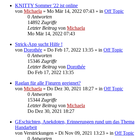
KNITTY Sommer '22 ist online
von
Michaela
»
Mo Mär 14, 2022 07:43
» in
Off Topic
0
Antworten
14892
Zugriffe
Letzter Beitrag
von
Michaela
Mo Mär 14, 2022 07:43
Strick-App sucht Hilfe !
von
Dorothée
»
Do Feb 17, 2022 13:35
» in
Off Topic
0
Antworten
15346
Zugriffe
Letzter Beitrag
von
Dorothée
Do Feb 17, 2022 13:35
Raglan für alle Figuren geeignet?
von
Michaela
»
Do Dez 30, 2021 18:27
» in
Off Topic
0
Antworten
15344
Zugriffe
Letzter Beitrag
von
Michaela
Do Dez 30, 2021 18:27
GEschichten, Anekdoten, Erinnerungen rund um das Thema
Handarbeit
von
Verstrickungen
»
Di Nov 09, 2021 13:23
» in
Off Topic
0
Antworten