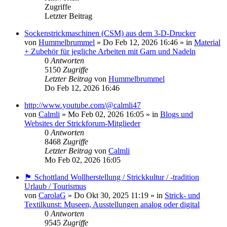
Zugriffe
Letzter Beitrag
Sockenstrickmaschinen (CSM) aus dem 3-D-Drucker
von
Hummelbrummel
»
Do Feb 12, 2026 16:46
» in
Material
+ Zubehör für jegliche Arbeiten mit Garn und Nadeln
0
Antworten
5150
Zugriffe
Letzter Beitrag
von
Hummelbrummel
Do Feb 12, 2026 16:46
http://www.youtube.com/@calmli47
von
Calmli
»
Mo Feb 02, 2026 16:05
» in
Blogs und
Websites der Strickforum-Mitglieder
0
Antworten
8468
Zugriffe
Letzter Beitrag
von
Calmli
Mo Feb 02, 2026 16:05
🏴󠁧󠁢󠁳󠁣󠁴󠁿 Schottland Wollherstellung / Strickkultur / -tradition
Urlaub / Tourismus
von
CarolaG
»
Do Okt 30, 2025 11:19
» in
Strick- und
Textilkunst: Museen, Ausstellungen analog oder digital
0
Antworten
9545
Zugriffe