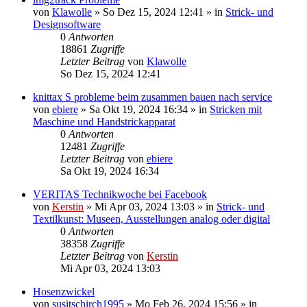
von
Klawolle
»
So Dez 15, 2024 12:41
» in
Strick- und
Designsoftware
0
Antworten
18861
Zugriffe
Letzter Beitrag
von
Klawolle
So Dez 15, 2024 12:41
knittax S probleme beim zusammen bauen nach service
von
ebiere
»
Sa Okt 19, 2024 16:34
» in
Stricken mit
Maschine und Handstrickapparat
0
Antworten
12481
Zugriffe
Letzter Beitrag
von
ebiere
Sa Okt 19, 2024 16:34
VERITAS Technikwoche bei Facebook
von
Kerstin
»
Mi Apr 03, 2024 13:03
» in
Strick- und
Textilkunst: Museen, Ausstellungen analog oder digital
0
Antworten
38358
Zugriffe
Letzter Beitrag
von
Kerstin
Mi Apr 03, 2024 13:03
Hosenzwickel
von
susitschirch1995
»
Mo Feb 26, 2024 15:56
» in