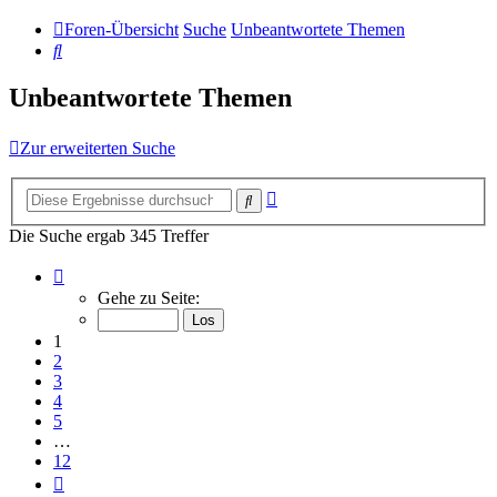
Foren-Übersicht
Suche
Unbeantwortete Themen
Suche
Unbeantwortete Themen
Zur erweiterten Suche
Erweiterte
Suche
Suche
Die Suche ergab 345 Treffer
Seite
1
Gehe zu Seite:
von
12
1
2
3
4
5
…
12
Nächste