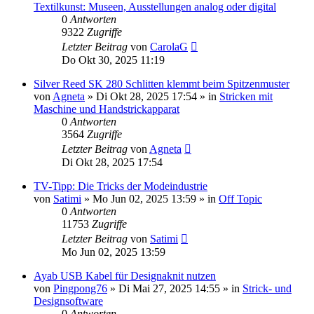
Textilkunst: Museen, Ausstellungen analog oder digital
0
Antworten
9322
Zugriffe
Letzter Beitrag
von
CarolaG
Do Okt 30, 2025 11:19
Silver Reed SK 280 Schlitten klemmt beim Spitzenmuster
von
Agneta
»
Di Okt 28, 2025 17:54
» in
Stricken mit
Maschine und Handstrickapparat
0
Antworten
3564
Zugriffe
Letzter Beitrag
von
Agneta
Di Okt 28, 2025 17:54
TV-Tipp: Die Tricks der Modeindustrie
von
Satimi
»
Mo Jun 02, 2025 13:59
» in
Off Topic
0
Antworten
11753
Zugriffe
Letzter Beitrag
von
Satimi
Mo Jun 02, 2025 13:59
Ayab USB Kabel für Designaknit nutzen
von
Pingpong76
»
Di Mai 27, 2025 14:55
» in
Strick- und
Designsoftware
0
Antworten