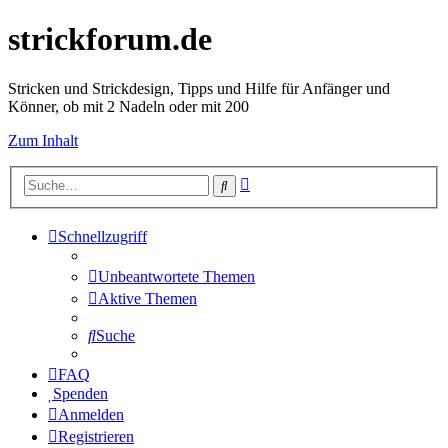
strickforum.de
Stricken und Strickdesign, Tipps und Hilfe für Anfänger und
Könner, ob mit 2 Nadeln oder mit 200
Zum Inhalt
Erweiterte
Suche
Suche
Schnellzugriff
Unbeantwortete Themen
Aktive Themen
Suche
FAQ
Spenden
Anmelden
Registrieren