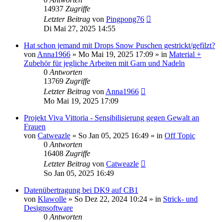
14937
Zugriffe
Letzter Beitrag
von
Pingpong76
Di Mai 27, 2025 14:55
Hat schon jemand mit Drops Snow Puschen gestrickt/gefilzt?
von
Anna1966
»
Mo Mai 19, 2025 17:09
» in
Material +
Zubehör für jegliche Arbeiten mit Garn und Nadeln
0
Antworten
13769
Zugriffe
Letzter Beitrag
von
Anna1966
Mo Mai 19, 2025 17:09
Projekt Viva Vittoria - Sensibilisierung gegen Gewalt an
Frauen
von
Catweazle
»
So Jan 05, 2025 16:49
» in
Off Topic
0
Antworten
16408
Zugriffe
Letzter Beitrag
von
Catweazle
So Jan 05, 2025 16:49
Datenübertragung bei DK9 auf CB1
von
Klawolle
»
So Dez 22, 2024 10:24
» in
Strick- und
Designsoftware
0
Antworten