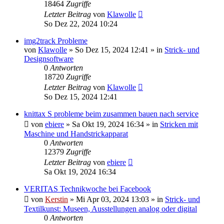
18464
Zugriffe
Letzter Beitrag
von
Klawolle
So Dez 22, 2024 10:24
img2track Probleme
von
Klawolle
»
So Dez 15, 2024 12:41
» in
Strick- und
Designsoftware
0
Antworten
18720
Zugriffe
Letzter Beitrag
von
Klawolle
So Dez 15, 2024 12:41
knittax S probleme beim zusammen bauen nach service
von
ebiere
»
Sa Okt 19, 2024 16:34
» in
Stricken mit
Maschine und Handstrickapparat
0
Antworten
12379
Zugriffe
Letzter Beitrag
von
ebiere
Sa Okt 19, 2024 16:34
VERITAS Technikwoche bei Facebook
von
Kerstin
»
Mi Apr 03, 2024 13:03
» in
Strick- und
Textilkunst: Museen, Ausstellungen analog oder digital
0
Antworten