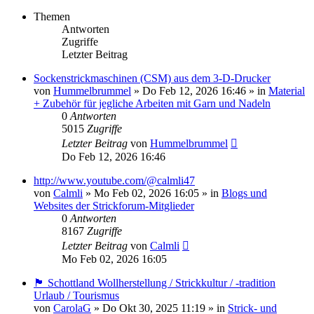
Themen
Antworten
Zugriffe
Letzter Beitrag
Sockenstrickmaschinen (CSM) aus dem 3-D-Drucker
von
Hummelbrummel
»
Do Feb 12, 2026 16:46
» in
Material
+ Zubehör für jegliche Arbeiten mit Garn und Nadeln
0
Antworten
5015
Zugriffe
Letzter Beitrag
von
Hummelbrummel
Do Feb 12, 2026 16:46
http://www.youtube.com/@calmli47
von
Calmli
»
Mo Feb 02, 2026 16:05
» in
Blogs und
Websites der Strickforum-Mitglieder
0
Antworten
8167
Zugriffe
Letzter Beitrag
von
Calmli
Mo Feb 02, 2026 16:05
🏴󠁧󠁢󠁳󠁣󠁴󠁿 Schottland Wollherstellung / Strickkultur / -tradition
Urlaub / Tourismus
von
CarolaG
»
Do Okt 30, 2025 11:19
» in
Strick- und