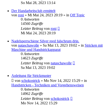
So Mai 28, 2023 13:14
Der Handarbeitsclub ermittelt
von
roni
»
Mi Mai 24, 2023 20:19
» in
Off Topic
0
Antworten
14560
Zugriffe
Letzter Beitrag
von
roni
Mi Mai 24, 2023 20:19
Nadelsperrschiene Silver reed falschrum drin.
von
nataschawolle
»
Sa Mai 13, 2023 19:02
» in
Stricken mit
Maschine und Handstrickapparat
0
Antworten
14623
Zugriffe
Letzter Beitrag
von
nataschawolle
Sa Mai 13, 2023 19:02
Anleitung für Strickmuster
von
schokostrick
»
Mo Nov 14, 2022 15:29
» in
Handstricken - Techniken und Vorgehensweisen
0
Antworten
14962
Zugriffe
Letzter Beitrag
von
schokostrick
Mo Nov 14, 2022 15:29