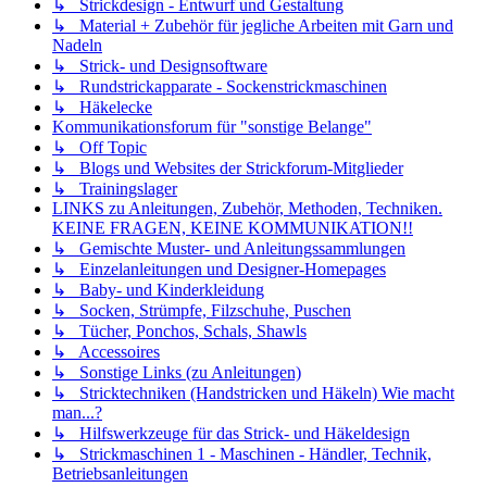
↳ Strickdesign - Entwurf und Gestaltung
↳ Material + Zubehör für jegliche Arbeiten mit Garn und
Nadeln
↳ Strick- und Designsoftware
↳ Rundstrickapparate - Sockenstrickmaschinen
↳ Häkelecke
Kommunikationsforum für "sonstige Belange"
↳ Off Topic
↳ Blogs und Websites der Strickforum-Mitglieder
↳ Trainingslager
LINKS zu Anleitungen, Zubehör, Methoden, Techniken.
KEINE FRAGEN, KEINE KOMMUNIKATION!!
↳ Gemischte Muster- und Anleitungssammlungen
↳ Einzelanleitungen und Designer-Homepages
↳ Baby- und Kinderkleidung
↳ Socken, Strümpfe, Filzschuhe, Puschen
↳ Tücher, Ponchos, Schals, Shawls
↳ Accessoires
↳ Sonstige Links (zu Anleitungen)
↳ Stricktechniken (Handstricken und Häkeln) Wie macht
man...?
↳ Hilfswerkzeuge für das Strick- und Häkeldesign
↳ Strickmaschinen 1 - Maschinen - Händler, Technik,
Betriebsanleitungen