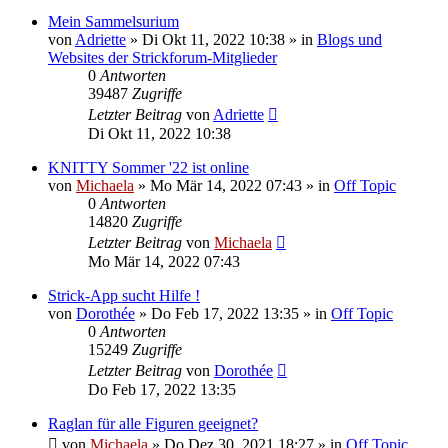
Mein Sammelsurium
von
Adriette
»
Di Okt 11, 2022 10:38
» in
Blogs und
Websites der Strickforum-Mitglieder
0
Antworten
39487
Zugriffe
Letzter Beitrag
von
Adriette
Di Okt 11, 2022 10:38
KNITTY Sommer '22 ist online
von
Michaela
»
Mo Mär 14, 2022 07:43
» in
Off Topic
0
Antworten
14820
Zugriffe
Letzter Beitrag
von
Michaela
Mo Mär 14, 2022 07:43
Strick-App sucht Hilfe !
von
Dorothée
»
Do Feb 17, 2022 13:35
» in
Off Topic
0
Antworten
15249
Zugriffe
Letzter Beitrag
von
Dorothée
Do Feb 17, 2022 13:35
Raglan für alle Figuren geeignet?
von
Michaela
»
Do Dez 30, 2021 18:27
» in
Off Topic