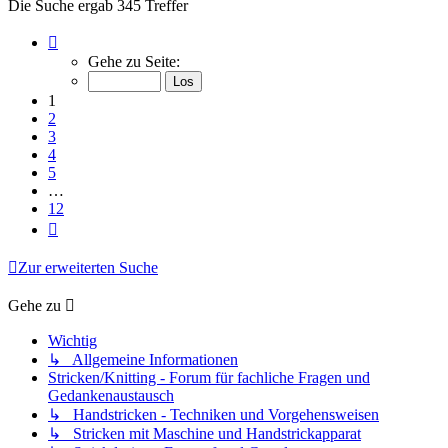
Die Suche ergab 345 Treffer
Seite
1
Gehe zu Seite:
von
12
1
2
3
4
5
…
12
Nächste
Zur erweiterten Suche
Gehe zu
Wichtig
↳ Allgemeine Informationen
Stricken/Knitting - Forum für fachliche Fragen und
Gedankenaustausch
↳ Handstricken - Techniken und Vorgehensweisen
↳ Stricken mit Maschine und Handstrickapparat